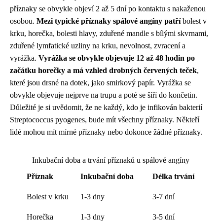
příznaky se obvykle objeví 2 až 5 dní po kontaktu s nakaženou
osobou.
Mezi typické příznaky spálové angíny patří
bolest v
krku, horečka, bolesti hlavy, zduřené mandle s bílými skvrnami,
zduřené lymfatické uzliny na krku, nevolnost, zvracení a
vyrážka.
Vyrážka se obvykle objevuje 12 až 48 hodin po
začátku horečky a má vzhled drobných červených teček
,
které jsou drsné na dotek, jako smirkový papír. Vyrážka se
obvykle objevuje nejprve na trupu a poté se šíří do končetin.
Důležité je si uvědomit, že ne každý, kdo je infikován bakterií
Streptococcus pyogenes, bude mít všechny příznaky. Někteří
lidé mohou mít mírné příznaky nebo dokonce žádné příznaky.
Inkubační doba a trvání příznaků u spálové angíny
Příznak
Inkubační doba
Délka trvání
Bolest v krku
1-3 dny
3-7 dní
Horečka
1-3 dny
3-5 dní