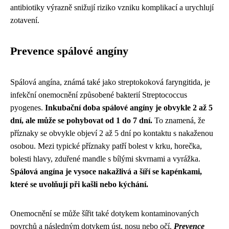
antibiotiky výrazně snižují riziko vzniku komplikací a urychlují
zotavení.
Prevence spálové angíny
Spálová angína, známá také jako streptokoková faryngitida, je
infekční onemocnění způsobené bakterií Streptococcus
pyogenes.
Inkubační doba spálové angíny je obvykle 2 až 5
dní, ale může se pohybovat od 1 do 7 dní.
To znamená, že
příznaky se obvykle objeví 2 až 5 dní po kontaktu s nakaženou
osobou. Mezi typické příznaky patří bolest v krku, horečka,
bolesti hlavy, zduřené mandle s bílými skvrnami a vyrážka.
Spálová angína je vysoce nakažlivá a šíří se kapénkami,
které se uvolňují při kašli nebo kýchání.
Onemocnění se může šířit také dotykem kontaminovaných
povrchů a následným dotykem úst, nosu nebo očí.
Prevence