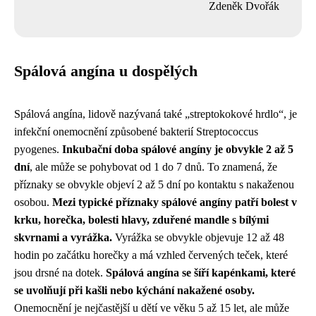
Zdeněk Dvořák
Spálová angína u dospělých
Spálová angína, lidově nazývaná také „streptokokové hrdlo“, je
infekční onemocnění způsobené bakterií Streptococcus
pyogenes.
Inkubační doba spálové angíny je obvykle 2 až 5
dní
, ale může se pohybovat od 1 do 7 dnů. To znamená, že
příznaky se obvykle objeví 2 až 5 dní po kontaktu s nakaženou
osobou.
Mezi typické příznaky spálové angíny patří bolest v
krku, horečka, bolesti hlavy, zduřené mandle s bílými
skvrnami a vyrážka.
Vyrážka se obvykle objevuje 12 až 48
hodin po začátku horečky a má vzhled červených teček, které
jsou drsné na dotek.
Spálová angína se šíří kapénkami, které
se uvolňují při kašli nebo kýchání nakažené osoby.
Onemocnění je nejčastější u dětí ve věku 5 až 15 let, ale může