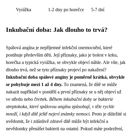
Vyrážka
1-2 dny po horečce
5-7 dní
Inkubační doba: Jak dlouho to trvá?
Spálová angína je nepříjemné infekční onemocnění, které
postihuje především děti. Její příznaky, jako je bolest v krku,
horečka a typická vyrážka, se obvykle objeví náhle. Ale víte, jak
dlouho trvá, než se tyto příznaky projeví po nakažení?
Inkubační doba spálové angíny je poměrně krátká, obvykle
se pohybuje mezi 1 až 4 dny.
To znamená, že dítě se může
nakazit například v pondělí a první příznaky se u něj objeví už
ve středu nebo čtvrtek.
Během inkubační doby se bakterie
streptokoka, které spálovou angínu způsobují, v těle rychle
množí, i když dítě ještě nejeví známky nemoci.
Proto je důležité si
uvědomit, že i zdánlivě zdravé dítě může být infekční a
nevědomky přenášet bakterii na ostatní. Pokud máte podezření,