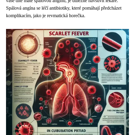
vaše dítě máte spálovou angínu, je důležité navštívit lékaře.
Spálová angína se léčí antibiotiky, které pomáhají předcházet
komplikacím, jako je revmatická horečka.