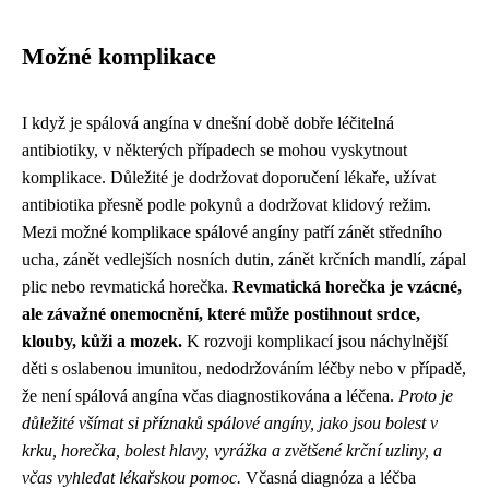
Možné komplikace
I když je spálová angína v dnešní době dobře léčitelná
antibiotiky, v některých případech se mohou vyskytnout
komplikace. Důležité je dodržovat doporučení lékaře, užívat
antibiotika přesně podle pokynů a dodržovat klidový režim.
Mezi možné komplikace spálové angíny patří zánět středního
ucha, zánět vedlejších nosních dutin, zánět krčních mandlí, zápal
plic nebo revmatická horečka.
Revmatická horečka je vzácné,
ale závažné onemocnění, které může postihnout srdce,
klouby, kůži a mozek.
K rozvoji komplikací jsou náchylnější
děti s oslabenou imunitou, nedodržováním léčby nebo v případě,
že není spálová angína včas diagnostikována a léčena.
Proto je
důležité všímat si příznaků spálové angíny, jako jsou bolest v
krku, horečka, bolest hlavy, vyrážka a zvětšené krční uzliny, a
včas vyhledat lékařskou pomoc.
Včasná diagnóza a léčba