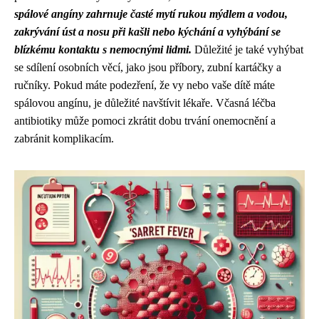
spálové angíny zahrnuje časté mytí rukou mýdlem a vodou,
zakrývání úst a nosu při kašli nebo kýchání a vyhýbání se
blízkému kontaktu s nemocnými lidmi.
Důležité je také vyhýbat
se sdílení osobních věcí, jako jsou příbory, zubní kartáčky a
ručníky. Pokud máte podezření, že vy nebo vaše dítě máte
spálovou angínu, je důležité navštívit lékaře. Včasná léčba
antibiotiky může pomoci zkrátit dobu trvání onemocnění a
zabránit komplikacím.