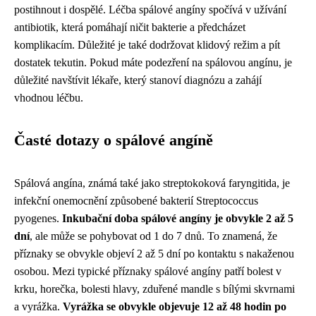
postihnout i dospělé. Léčba spálové angíny spočívá v užívání
antibiotik, která pomáhají ničit bakterie a předcházet
komplikacím. Důležité je také dodržovat klidový režim a pít
dostatek tekutin. Pokud máte podezření na spálovou angínu, je
důležité navštívit lékaře, který stanoví diagnózu a zahájí
vhodnou léčbu.
Časté dotazy o spálové angíně
Spálová angína, známá také jako streptokoková faryngitida, je
infekční onemocnění způsobené bakterií Streptococcus
pyogenes.
Inkubační doba spálové angíny je obvykle 2 až 5
dní
, ale může se pohybovat od 1 do 7 dnů. To znamená, že
příznaky se obvykle objeví 2 až 5 dní po kontaktu s nakaženou
osobou. Mezi typické příznaky spálové angíny patří bolest v
krku, horečka, bolesti hlavy, zduřené mandle s bílými skvrnami
a vyrážka.
Vyrážka se obvykle objevuje 12 až 48 hodin po