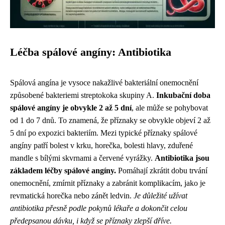
Léčba spálové angíny: Antibiotika
Spálová angína je vysoce nakažlivé bakteriální onemocnění
způsobené bakteriemi streptokoka skupiny A.
Inkubační doba
spálové angíny je obvykle 2 až 5 dní
, ale může se pohybovat
od 1 do 7 dnů. To znamená, že příznaky se obvykle objeví 2 až
5 dní po expozici bakteriím. Mezi typické příznaky spálové
angíny patří bolest v krku, horečka, bolesti hlavy, zduřené
mandle s bílými skvrnami a červené vyrážky.
Antibiotika jsou
základem léčby spálové angíny.
Pomáhají zkrátit dobu trvání
onemocnění, zmírnit příznaky a zabránit komplikacím, jako je
revmatická horečka nebo zánět ledvin.
Je důležité užívat
antibiotika přesně podle pokynů lékaře a dokončit celou
předepsanou dávku, i když se příznaky zlepší dříve.