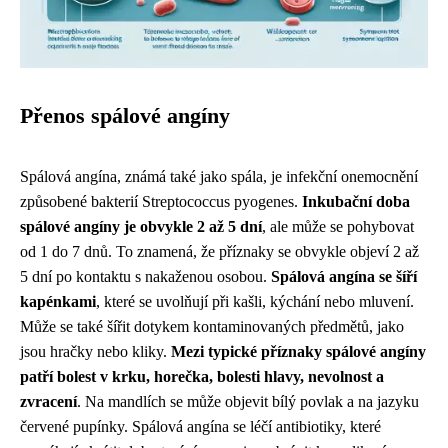
Přenos spálové angíny
Spálová angína, známá také jako spála, je infekční onemocnění
způsobené bakterií Streptococcus pyogenes.
Inkubační doba
spálové angíny je obvykle 2 až 5 dní
, ale může se pohybovat
od 1 do 7 dnů. To znamená, že příznaky se obvykle objeví 2 až
5 dní po kontaktu s nakaženou osobou.
Spálová angína se šíří
kapénkami
, které se uvolňují při kašli, kýchání nebo mluvení.
Může se také šířit dotykem kontaminovaných předmětů, jako
jsou hračky nebo kliky.
Mezi typické příznaky spálové angíny
patří bolest v krku, horečka, bolesti hlavy, nevolnost a
zvracení
. Na mandlích se může objevit bílý povlak a na jazyku
červené pupínky. Spálová angína se léčí antibiotiky, které