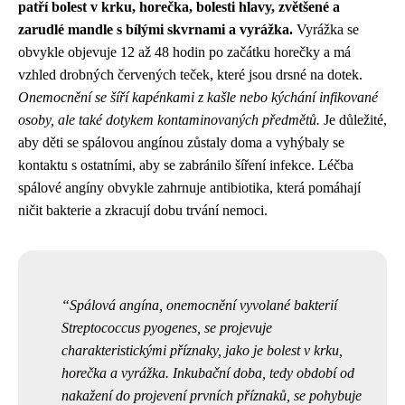
patří bolest v krku, horečka, bolesti hlavy, zvětšené a
zarudlé mandle s bílými skvrnami a vyrážka.
Vyrážka se
obvykle objevuje 12 až 48 hodin po začátku horečky a má
vzhled drobných červených teček, které jsou drsné na dotek.
Onemocnění se šíří kapénkami z kašle nebo kýchání infikované
osoby, ale také dotykem kontaminovaných předmětů.
Je důležité,
aby děti se spálovou angínou zůstaly doma a vyhýbaly se
kontaktu s ostatními, aby se zabránilo šíření infekce. Léčba
spálové angíny obvykle zahrnuje antibiotika, která pomáhají
ničit bakterie a zkracují dobu trvání nemoci.
Spálová angína, onemocnění vyvolané bakterií
Streptococcus pyogenes, se projevuje
charakteristickými příznaky, jako je bolest v krku,
horečka a vyrážka. Inkubační doba, tedy období od
nakažení do projevení prvních příznaků, se pohybuje