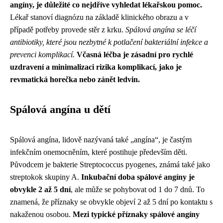
angíny, je důležité co nejdříve vyhledat lékařskou pomoc.
Lékař stanoví diagnózu na základě klinického obrazu a v
případě potřeby provede stěr z krku.
Spálová angína se léčí
antibiotiky, které jsou nezbytné k potlačení bakteriální infekce a
prevenci komplikací.
Včasná léčba je zásadní pro rychlé
uzdravení a minimalizaci rizika komplikací, jako je
revmatická horečka nebo zánět ledvin.
Spálová angína u dětí
Spálová angína, lidově nazývaná také „angína“, je častým
infekčním onemocněním, které postihuje především děti.
Původcem je bakterie Streptococcus pyogenes, známá také jako
streptokok skupiny A.
Inkubační doba spálové angíny je
obvykle 2 až 5 dní
, ale může se pohybovat od 1 do 7 dnů. To
znamená, že příznaky se obvykle objeví 2 až 5 dní po kontaktu s
nakaženou osobou.
Mezi typické příznaky spálové angíny