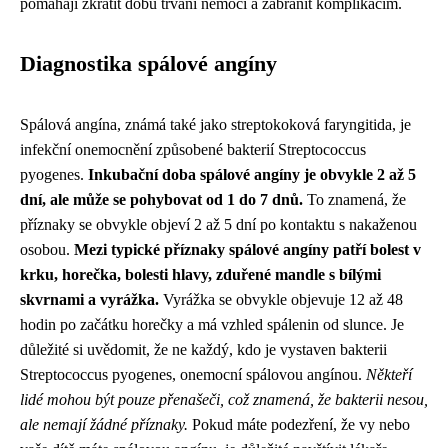
pomáhají zkrátit dobu trvání nemoci a zabránit komplikacím.
Diagnostika spálové angíny
Spálová angína, známá také jako streptokoková faryngitida, je
infekční onemocnění způsobené bakterií Streptococcus
pyogenes.
Inkubační doba spálové angíny je obvykle 2 až 5
dní, ale může se pohybovat od 1 do 7 dnů.
To znamená, že
příznaky se obvykle objeví 2 až 5 dní po kontaktu s nakaženou
osobou.
Mezi typické příznaky spálové angíny patří bolest v
krku, horečka, bolesti hlavy, zduřené mandle s bílými
skvrnami a vyrážka.
Vyrážka se obvykle objevuje 12 až 48
hodin po začátku horečky a má vzhled spálenin od slunce. Je
důležité si uvědomit, že ne každý, kdo je vystaven bakterii
Streptococcus pyogenes, onemocní spálovou angínou.
Někteří
lidé mohou být pouze přenašeči, což znamená, že bakterii nesou,
ale nemají žádné příznaky.
Pokud máte podezření, že vy nebo