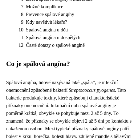
Možné komplikace
Prevence spálové angíny
Kdy navštívit lékaře?
Spálová angína u dětí
Spálová angína u dospělých
Časté dotazy o spálové angíně
Co je spálová angína?
Spálová angína, lidově nazývaná také „spála“, je infekční
onemocnění způsobené bakterií
Streptococcus pyogenes
. Tato
bakterie produkuje toxiny, které způsobují charakteristické
příznaky onemocnění. Inkubační doba spálové angíny je
poměrně krátká, obvykle se pohybuje mezi 2 až 5 dny. To
znamená, že příznaky se obvykle objeví 2 až 5 dní po kontaktu s
nakaženou osobou. Mezi typické příznaky spálové angíny patří
bolest v krku, horečka, bolesti hlavy, zduřené mandle s bělavými