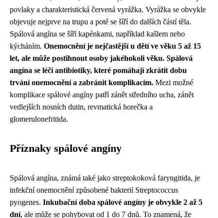
povlaky a charakteristická červená vyrážka. Vyrážka se obvykle
objevuje nejprve na trupu a poté se šíří do dalších částí těla.
Spálová angína se šíří kapénkami, například kašlem nebo
kýcháním.
Onemocnění je nejčastější u dětí ve věku 5 až 15
let, ale může postihnout osoby jakéhokoli věku.
Spálová
angína se léčí antibiotiky, které pomáhají zkrátit dobu
trvání onemocnění a zabránit komplikacím.
Mezi možné
komplikace spálové angíny patří zánět středního ucha, zánět
vedlejších nosních dutin, revmatická horečka a
glomerulonefritida.
Příznaky spálové angíny
Spálová angína, známá také jako streptokoková faryngitida, je
infekční onemocnění způsobené bakterií Streptococcus
pyogenes.
Inkubační doba spálové angíny je obvykle 2 až 5
dní
, ale může se pohybovat od 1 do 7 dnů. To znamená, že