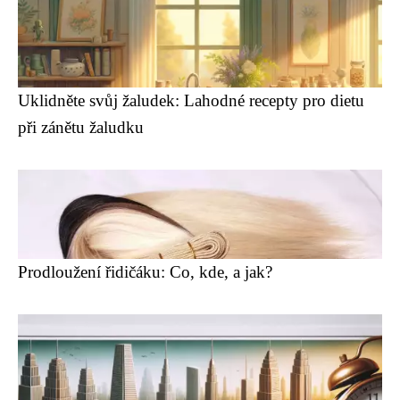
Uklidněte svůj žaludek: Lahodné recepty pro dietu
při zánětu žaludku
Prodloužení řidičáku: Co, kde, a jak?