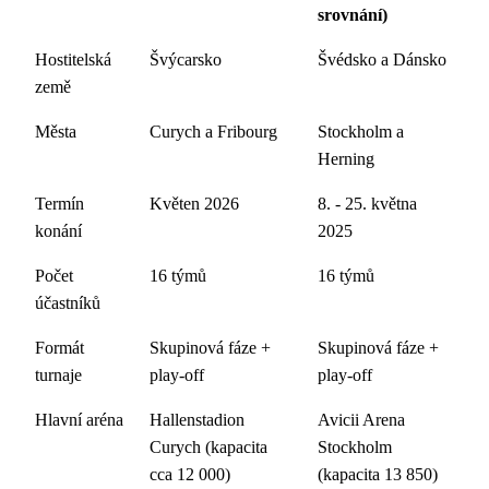
srovnání)
Hostitelská
Švýcarsko
Švédsko a Dánsko
země
Města
Curych a Fribourg
Stockholm a
Herning
Termín
Květen 2026
8. - 25. května
konání
2025
Počet
16 týmů
16 týmů
účastníků
Formát
Skupinová fáze +
Skupinová fáze +
turnaje
play-off
play-off
Hlavní aréna
Hallenstadion
Avicii Arena
Curych (kapacita
Stockholm
cca 12 000)
(kapacita 13 850)