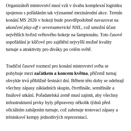
Organizátoři mistrovství musí vzít v úvahu komplexní logistiku
spojenou s pořádáním tak významné mezinárodní akce. Termín
konání MS 2026 v hokeji bude pravděpodobně navazovat na
ukončení play-off v severoamerické NHL
, což umožní účast
největších hvězd světového hokeje na šampionátu. Toto časové
uspořádání je klíčové pro zajištění nejvyšší možné kvality
turnaje a atraktivity pro diváky po celém světě.
Tradiční časové rozmezí pro konání mistrovství světa se
pohybuje mezi
začátkem a koncem května
, přičemž turnaj
obvykle trvá přibližně šestnáct dní. Během této doby se odehrají
všechny zápasy základních skupin, čtvrtfinále, semifinále a
finálové utkání. Pořadatelská země musí zajistit, aby všechny
infrastrukturní prvky byly připraveny několik týdnů před
oficiálním zahájením turnaje, což zahrnuje testovací zápasy a
tréninkové kempy jednotlivých reprezentací.