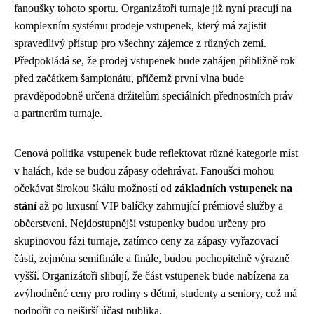
fanoušky tohoto sportu. Organizátoři turnaje již nyní pracují na
komplexním systému prodeje vstupenek, který má zajistit
spravedlivý přístup pro všechny zájemce z různých zemí.
Předpokládá se, že prodej vstupenek bude zahájen přibližně rok
před začátkem šampionátu, přičemž první vlna bude
pravděpodobně určena držitelům speciálních přednostních práv
a partnerům turnaje.
Cenová politika vstupenek bude reflektovat různé kategorie míst
v halách, kde se budou zápasy odehrávat. Fanoušci mohou
očekávat širokou škálu možností od
základních vstupenek na
stání
až po luxusní VIP balíčky zahrnující prémiové služby a
občerstvení. Nejdostupnější vstupenky budou určeny pro
skupinovou fázi turnaje, zatímco ceny za zápasy vyřazovací
části, zejména semifinále a finále, budou pochopitelně výrazně
vyšší. Organizátoři slibují, že část vstupenek bude nabízena za
zvýhodněné ceny pro rodiny s dětmi, studenty a seniory, což má
podpořit co nejširší účast publika.