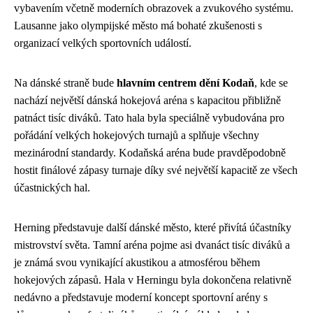
vybavením včetně moderních obrazovek a zvukového systému.
Lausanne jako olympijské město má bohaté zkušenosti s
organizací velkých sportovních událostí.
Na dánské straně bude
hlavním centrem dění Kodaň
, kde se
nachází největší dánská hokejová aréna s kapacitou přibližně
patnáct tisíc diváků. Tato hala byla speciálně vybudována pro
pořádání velkých hokejových turnajů a splňuje všechny
mezinárodní standardy. Kodaňská aréna bude pravděpodobně
hostit finálové zápasy turnaje díky své největší kapacitě ze všech
účastnických hal.
Herning představuje další dánské město, které přivítá účastníky
mistrovství světa. Tamní aréna pojme asi dvanáct tisíc diváků a
je známá svou vynikající akustikou a atmosférou během
hokejových zápasů. Hala v Herningu byla dokončena relativně
nedávno a představuje moderní koncept sportovní arény s