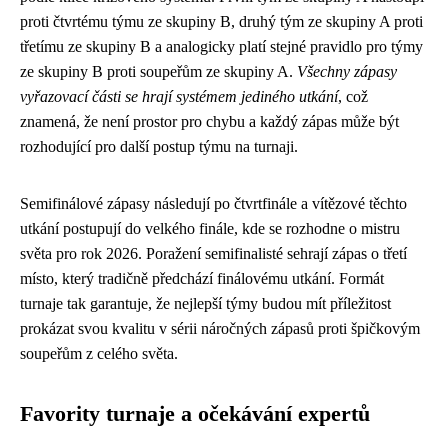
proti čtvrtému týmu ze skupiny B, druhý tým ze skupiny A proti
třetímu ze skupiny B a analogicky platí stejné pravidlo pro týmy
ze skupiny B proti soupeřům ze skupiny A.
Všechny zápasy
vyřazovací části se hrají systémem jediného utkání
, což
znamená, že není prostor pro chybu a každý zápas může být
rozhodující pro další postup týmu na turnaji.
Semifinálové zápasy následují po čtvrtfinále a vítězové těchto
utkání postupují do velkého finále, kde se rozhodne o mistru
světa pro rok 2026. Poražení semifinalisté sehrají zápas o třetí
místo, který tradičně předchází finálovému utkání. Formát
turnaje tak garantuje, že nejlepší týmy budou mít příležitost
prokázat svou kvalitu v sérii náročných zápasů proti špičkovým
soupeřům z celého světa.
Favority turnaje a očekávání expertů