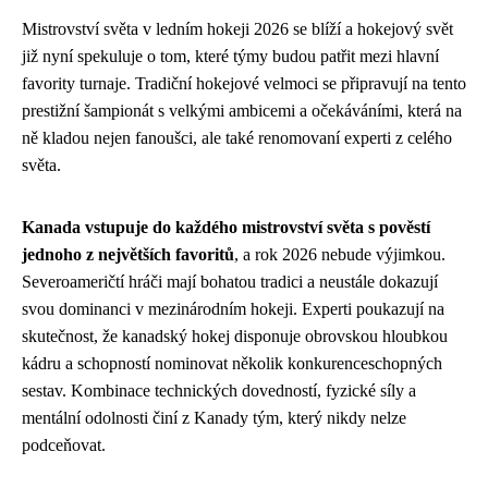
Mistrovství světa v ledním hokeji 2026 se blíží a hokejový svět
již nyní spekuluje o tom, které týmy budou patřit mezi hlavní
favority turnaje. Tradiční hokejové velmoci se připravují na tento
prestižní šampionát s velkými ambicemi a očekáváními, která na
ně kladou nejen fanoušci, ale také renomovaní experti z celého
světa.
Kanada vstupuje do každého mistrovství světa s pověstí
jednoho z největších favoritů
, a rok 2026 nebude výjimkou.
Severoameričtí hráči mají bohatou tradici a neustále dokazují
svou dominanci v mezinárodním hokeji. Experti poukazují na
skutečnost, že kanadský hokej disponuje obrovskou hloubkou
kádru a schopností nominovat několik konkurenceschopných
sestav. Kombinace technických dovedností, fyzické síly a
mentální odolnosti činí z Kanady tým, který nikdy nelze
podceňovat.