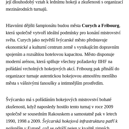
její dlouhodobý vztah k lednímu hokeji a zkušenosti s organizací
mezinárodních turnajů.
Hlavními dějišti šampionátu budou města
Curych a Fribourg
,
která společně vytvoří ideální podmínky pro konání mistrovství
světa. Curych jako největší švýcarské město představuje
ekonomické a kulturní centrum země s vynikajícím dopravním
spojením a rozsáhlou hotelovou kapacitou. Město disponuje
moderní arénou, která splňuje všechny požadavky IIHF na
pořádání vrcholných hokejových akcí. Fribourg pak přináší do
organizace turnaje autentickou hokejovou atmosféru menšího
města s vášnivými fanoušky a intimnějším prostředím.
Švýcarsko má s pořádáním hokejových mistrovství bohaté
zkušenosti, když naposledy hostilo tento turnaj v roce 2009
společně se sousedním Rakouskem a samostatně pak v letech
1990, 1998 a 2009.
Švýcarská hokejová infrastruktura patří k
nejlepším v Evropě
, což se odráží nejen v kvalitě zimních