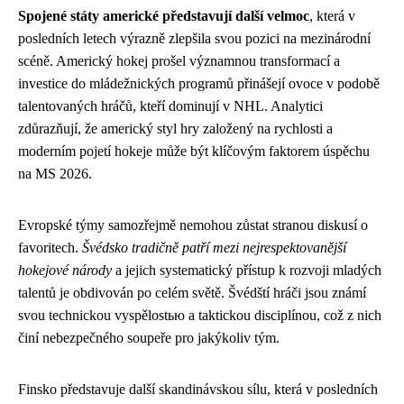
Spojené státy americké představují další velmoc
, která v
posledních letech výrazně zlepšila svou pozici na mezinárodní
scéně. Americký hokej prošel významnou transformací a
investice do mládežnických programů přinášejí ovoce v podobě
talentovaných hráčů, kteří dominují v NHL. Analytici
zdůrazňují, že americký styl hry založený na rychlosti a
moderním pojetí hokeje může být klíčovým faktorem úspěchu
na MS 2026.
Evropské týmy samozřejmě nemohou zůstat stranou diskusí o
favoritech.
Švédsko tradičně patří mezi nejrespektovanější
hokejové národy
a jejich systematický přístup k rozvoji mladých
talentů je obdivován po celém světě. Švédští hráči jsou známí
svou technickou vyspělostью a taktickou disciplínou, což z nich
činí nebezpečného soupeře pro jakýkoliv tým.
Finsko představuje další skandinávskou sílu, která v posledních