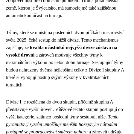
zodpovědnost před domácím publikem. Druhá pořadatelská
země, kterou je Švýcarsko, má samozřejmě také zajištěnou
automatickou účast na turnaji.
Týmy, které se umístí na posledních dvou příčkách mistrovství
světa 2025, čeká sestup do nižší divize. Tento mechanismus
zajišťuje, že
kvalita účastníků nejvyšší divize zůstává na
vysoké úrovni
a zároveň motivuje všechny týmy k
maximálnímu výkonu po celou dobu turnaje. Sestupující týmy
budou nahrazeny dvěma nejlepšími celky z Divize I skupiny A,
které si vybojují postup svými výkony v kvalifikačních
turnajích.
Divize I je rozdělena do dvou skupin, přičemž skupina A
představuje vyšší úroveň. Vítězové těchto skupin postupují do
vyšší kategorie, zatímco poslední týmy sestupují níže.
Tento
pyramidový systém umožňuje menším hokejovým národům
postupně se propracovávat směrem nahoru
a zároveň udržuje