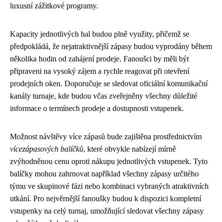
luxusní zážitkové programy.
Kapacity jednotlivých hal budou plně využity, přičemž se
předpokládá, že nejatraktivnější zápasy budou vyprodány během
několika hodin od zahájení prodeje. Fanoušci by měli být
připraveni na vysoký zájem a rychle reagovat při otevření
prodejních oken. Doporučuje se sledovat oficiální komunikační
kanály turnaje, kde budou včas zveřejněny všechny důležité
informace o termínech prodeje a dostupnosti vstupenek.
Možnost návštěvy více zápasů bude zajištěna prostřednictvím
vícezápasových balíčků
, které obvykle nabízejí mírně
zvýhodněnou cenu oproti nákupu jednotlivých vstupenek. Tyto
balíčky mohou zahrnovat například všechny zápasy určitého
týmu ve skupinové fázi nebo kombinaci vybraných atraktivních
utkání. Pro nejvěrnější fanoušky budou k dispozici kompletní
vstupenky na celý turnaj, umožňující sledovat všechny zápasy