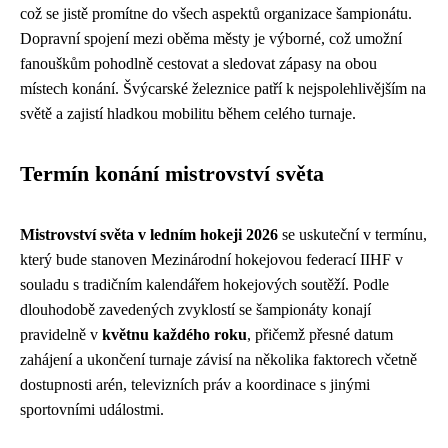
což se jistě promítne do všech aspektů organizace šampionátu.
Dopravní spojení mezi oběma městy je výborné, což umožní
fanouškům pohodlně cestovat a sledovat zápasy na obou
místech konání. Švýcarské železnice patří k nejspolehlivějším na
světě a zajistí hladkou mobilitu během celého turnaje.
Termín konání mistrovství světa
Mistrovství světa v ledním hokeji 2026
se uskuteční v termínu,
který bude stanoven Mezinárodní hokejovou federací IIHF v
souladu s tradičním kalendářem hokejových soutěží. Podle
dlouhodobě zavedených zvyklostí se šampionáty konají
pravidelně v
květnu každého roku
, přičemž přesné datum
zahájení a ukončení turnaje závisí na několika faktorech včetně
dostupnosti arén, televizních práv a koordinace s jinými
sportovními událostmi.