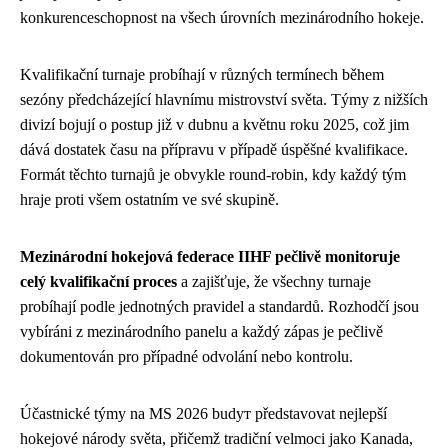
konkurenceschopnost na všech úrovních mezinárodního hokeje.
Kvalifikační turnaje probíhají v různých termínech během
sezóny předcházející hlavnímu mistrovství světa. Týmy z nižších
divizí bojují o postup již v dubnu a květnu roku 2025, což jim
dává dostatek času na přípravu v případě úspěšné kvalifikace.
Formát těchto turnajů je obvykle round-robin, kdy každý tým
hraje proti všem ostatním ve své skupině.
Mezinárodní hokejová federace IIHF pečlivě monitoruje
celý kvalifikační proces
a zajišťuje, že všechny turnaje
probíhají podle jednotných pravidel a standardů. Rozhodčí jsou
vybíráni z mezinárodního panelu a každý zápas je pečlivě
dokumentován pro případné odvolání nebo kontrolu.
Účastnické týmy na MS 2026 budут představovat nejlepší
hokejové národy světa, přičemž tradiční velmoci jako Kanada,