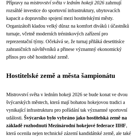
Přípravy na
mistrovství světa v ledním hokeji 2026
zahrnují
rozsáhlé investice do sportovní infrastruktury, ubytovacích
kapacit a dopravního spojení mezi hostitelskými městy.
Organizátoři kladou velký důraz na komfort diváků i účastníků
turnaje, včetně moderních tréninkových zařízení pro
reprezentační týmy. Očekává se, že turnaj přiláká desetitisíce
zahraničních návštěvníků a přinese významný ekonomický
přínos pro obě hostitelské země.
Hostitelské země a města šampionátu
Mistrovství světa v ledním hokeji 2026 se bude konat ve dvou
švýcarských městech, která mají bohatou hokejovou tradici a
vynikající infrastrukturu pro pořádání tak významné sportovní
události.
Švýcarsko bylo vybráno jako hostitelská země na
základě rozhodnutí Mezinárodní hokejové federace IIHF
,
která ocenila nejen technické zázemí kandidátské země, ale také