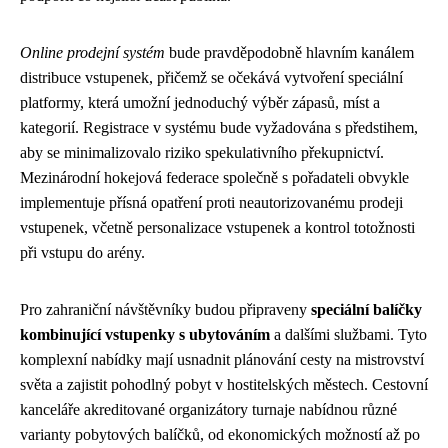
Online prodejní systém
bude pravděpodobně hlavním kanálem
distribuce vstupenek, přičemž se očekává vytvoření speciální
platformy, která umožní jednoduchý výběr zápasů, míst a
kategorií. Registrace v systému bude vyžadována s předstihem,
aby se minimalizovalo riziko spekulativního překupnictví.
Mezinárodní hokejová federace společně s pořadateli obvykle
implementuje přísná opatření proti neautorizovanému prodeji
vstupenek, včetně personalizace vstupenek a kontrol totožnosti
při vstupu do arény.
Pro zahraniční návštěvníky budou připraveny
speciální balíčky
kombinující vstupenky s ubytováním
a dalšími službami. Tyto
komplexní nabídky mají usnadnit plánování cesty na mistrovství
světa a zajistit pohodlný pobyt v hostitelských městech. Cestovní
kanceláře akreditované organizátory turnaje nabídnou různé
varianty pobytových balíčků, od ekonomických možností až po