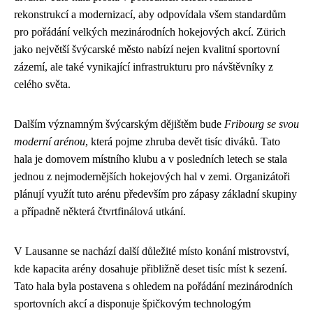
rekonstrukcí a modernizací, aby odpovídala všem standardům
pro pořádání velkých mezinárodních hokejových akcí. Zürich
jako největší švýcarské město nabízí nejen kvalitní sportovní
zázemí, ale také vynikající infrastrukturu pro návštěvníky z
celého světa.
Dalším významným švýcarským dějištěm bude
Fribourg se svou
moderní arénou
, která pojme zhruba devět tisíc diváků. Tato
hala je domovem místního klubu a v posledních letech se stala
jednou z nejmodernějších hokejových hal v zemi. Organizátoři
plánují využít tuto arénu především pro zápasy základní skupiny
a případně některá čtvrtfinálová utkání.
V Lausanne se nachází další důležité místo konání mistrovství,
kde kapacita arény dosahuje přibližně deset tisíc míst k sezení.
Tato hala byla postavena s ohledem na pořádání mezinárodních
sportovních akcí a disponuje špičkovým technologým