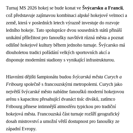
Turnaj MS 2026 hokej se bude konat ve
Švýcarsku a Francii
,
což představuje zajímavou kombinaci alpské hokejové velmoci a
země, která v posledních letech výrazně investuje do rozvoje
ledního hokeje. Tato spolupráce dvou sousedních států přináší
unikátní příležitost pro fanoušky navštívit různá města a poznat
odlišné hokejové kultury během jednoho turnaje. Švýcarsko má
dlouholetou tradici pořádání velkých sportovních akcí a
disponuje moderními stadiony s vynikající infrastrukturou.
Hlavními dějišti šampionátu budou
švýcarská města Curych a
Fribourg
společně s francouzskými metropolemi. Curych jako
největší švýcarské město nabídne fanoušků moderní hokejovou
arénu s kapacitou přesahující dvanáct tisíc diváků, zatímco
Fribourg přinese intimnější atmosféru typickou pro tradiční
hokejová města. Francouzská část turnaje rozšíří geografický
dosah mistrovství a umožní větší dostupnost pro fanoušky ze
západní Evropy.