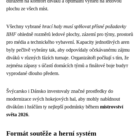
důrazem na komfort diváků a optimální výhled na ledovou
plochu ze všech míst.
Všechny vybrané
hrací haly musí splňovat přísné požadavky
IIHF
ohledně rozměrů ledové plochy, zázemí pro týmy, prostorů
pro média a technického vybavení. Kapacity jednotlivých aren
byly pečlivě vybrány tak, aby odpovídaly očekávanému zájmu
diváků v různých fázích turnaje. Organizátoři počítají s tím, že
zejména zápasy s účastí domácích týmů a finálové boje budут
vyprodané dlouho předem.
Švýcarsko i Dánsko investovaly značné prostředky do
modernizace svých hokejových hal, aby mohly nabídnout
divákům i hráčům ty nejlepší podmínky během
mistrovství
světa 2026
.
Formát soutěže a herní systém