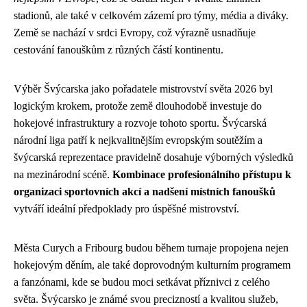
stadionů, ale také v celkovém zázemí pro týmy, média a diváky.
Země se nachází v srdci Evropy, což výrazně usnadňuje
cestování fanouškům z různých částí kontinentu.
Výběr Švýcarska jako pořadatele mistrovství světa 2026 byl
logickým krokem, protože země dlouhodobě investuje do
hokejové infrastruktury a rozvoje tohoto sportu. Švýcarská
národní liga patří k nejkvalitnějším evropským soutěžím a
švýcarská reprezentace pravidelně dosahuje výborných výsledků
na mezinárodní scéně.
Kombinace profesionálního přístupu k
organizaci sportovních akcí a nadšení místních fanoušků
vytváří ideální předpoklady pro úspěšné mistrovství.
Města Curych a Fribourg budou během turnaje propojena nejen
hokejovým děním, ale také doprovodným kulturním programem
a fanzónami, kde se budou moci setkávat příznivci z celého
světa. Švýcarsko je známé svou precizností a kvalitou služeb,