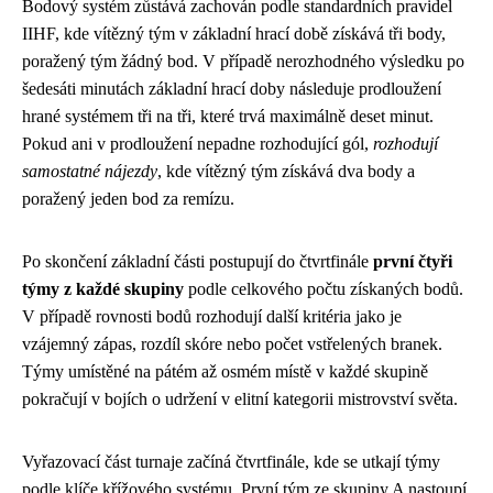
Bodový systém zůstává zachován podle standardních pravidel
IIHF, kde vítězný tým v základní hrací době získává tři body,
poražený tým žádný bod. V případě nerozhodného výsledku po
šedesáti minutách základní hrací doby následuje prodloužení
hrané systémem tři na tři, které trvá maximálně deset minut.
Pokud ani v prodloužení nepadne rozhodující gól,
rozhodují
samostatné nájezdy
, kde vítězný tým získává dva body a
poražený jeden bod za remízu.
Po skončení základní části postupují do čtvrtfinále
první čtyři
týmy z každé skupiny
podle celkového počtu získaných bodů.
V případě rovnosti bodů rozhodují další kritéria jako je
vzájemný zápas, rozdíl skóre nebo počet vstřelených branek.
Týmy umístěné na pátém až osmém místě v každé skupině
pokračují v bojích o udržení v elitní kategorii mistrovství světa.
Vyřazovací část turnaje začíná čtvrtfinále, kde se utkají týmy
podle klíče křížového systému. První tým ze skupiny A nastoupí