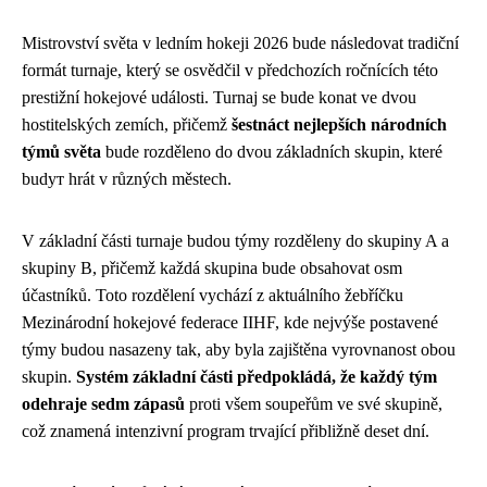
Mistrovství světa v ledním hokeji 2026 bude následovat tradiční
formát turnaje, který se osvědčil v předchozích ročnících této
prestižní hokejové události. Turnaj se bude konat ve dvou
hostitelských zemích, přičemž
šestnáct nejlepších národních
týmů světa
bude rozděleno do dvou základních skupin, které
budут hrát v různých městech.
V základní části turnaje budou týmy rozděleny do skupiny A a
skupiny B, přičemž každá skupina bude obsahovat osm
účastníků. Toto rozdělení vychází z aktuálního žebříčku
Mezinárodní hokejové federace IIHF, kde nejvýše postavené
týmy budou nasazeny tak, aby byla zajištěna vyrovnanost obou
skupin.
Systém základní části předpokládá, že každý tým
odehraje sedm zápasů
proti všem soupeřům ve své skupině,
což znamená intenzivní program trvající přibližně deset dní.