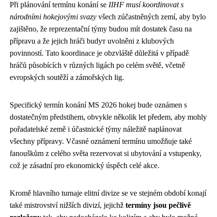
Při plánování termínu konání se
IIHF musí koordinovat s
národními hokejovými svazy
všech zúčastněných zemí, aby bylo
zajištěno, že reprezentační týmy budou mít dostatek času na
přípravu a že jejich hráči budут uvolněni z klubových
povinností. Tato koordinace je obzvláště důležitá v případě
hráčů působících v různých ligách po celém světě, včetně
evropských soutěží a zámořských lig.
Specifický termín konání MS 2026 hokej bude oznámen s
dostatečným předstihem, obvykle několik let předem, aby mohly
pořadatelské země i účastnické týmy náležitě naplánovat
všechny přípravy. Včasné oznámení termínu umožňuje také
fanouškům z celého světa rezervovat si ubytování a vstupenky,
což je zásadní pro ekonomický úspěch celé akce.
Kromě hlavního turnaje elitní divize se ve stejném období konají
také mistrovství nižších divizí, jejichž
termíny jsou pečlivě