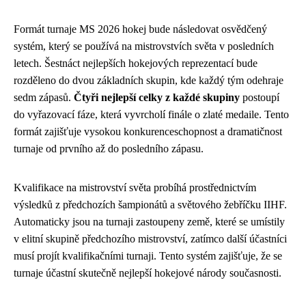
Formát turnaje MS 2026 hokej bude následovat osvědčený
systém, který se používá na mistrovstvích světa v posledních
letech. Šestnáct nejlepších hokejových reprezentací bude
rozděleno do dvou základních skupin, kde každý tým odehraje
sedm zápasů.
Čtyři nejlepší celky z každé skupiny
postoupí
do vyřazovací fáze, která vyvrcholí finále o zlaté medaile. Tento
formát zajišťuje vysokou konkurenceschopnost a dramatičnost
turnaje od prvního až do posledního zápasu.
Kvalifikace na mistrovství světa probíhá prostřednictvím
výsledků z předchozích šampionátů a světového žebříčku IIHF.
Automaticky jsou na turnaji zastoupeny země, které se umístily
v elitní skupině předchozího mistrovství, zatímco další účastníci
musí projít kvalifikačními turnaji. Tento systém zajišťuje, že se
turnaje účastní skutečně nejlepší hokejové národy současnosti.