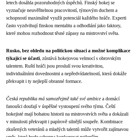
letech dosáhla pozoruhodných úspěchů. Finský hokej se
vyznačuje neuvěřitelnou pracovitostí, týmovým duchem a
schopností maximálně využít potenciál každého hráče. Experti
často vyzdvihují finskou mentalitu a odhodlání jako faktory,
které mohou rozhodnout těsné zápasy na mistrovství světa.
Rusko, bez ohledu na politickou situaci a možné komplikace
týkající se účasti
, zůstává hokejovou velmocí s obrovským
talentem. Ruští hráči jsou proslulí svou kreativitou,
individuálními dovednostmi a nepředvídatelností, která dokáže
překvapit i ty nejlepší obranné formace.
Česká republika má samozřejmě také své ambice
a domácí
fanoušci doufají v úspěšné vystoupení svého týmu. Čeští
hokejisté mají bohatou historii na mistrovstvích světa a dokázali
v minulosti překvapit i papírově silnější soupeře. Kombinace
zkušených veteránů a mladých talentů může vytvořit zajímavou
směs, která bude schopna konkurovat nejlepším.