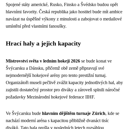
Spojené státy americké, Rusko, Finsko a Švédsko budou opět
hlavními favority. Česká republika jako hostitel bude mít ambice
navázat na úspěšné výkony z minulosti a zabojovat o medailové
umístění před vlastními fanoušky.
Hrací haly a jejich kapacity
Mistrovství světa v ledním hokeji 2026
se bude konat ve
Švýcarsku a Dánsku, přičemž obě země připravují své
nejmodernější hokejové arény pro tento prestižní turnaj.
Organizátoři museli pečlivě zvážit kapacity jednotlivých hal, aby
zajistili dostatečný prostor pro diváky a zároveň splnili náročné
požadavky Mezinárodní hokejové federace IIHF.
Ve Švýcarsku bude
hlavním dějištěm turnaje Zürich
, kde se
nachází moderní aréna s kapacitou přibližně dvanáct tisíc
diváků. Tato hala prošla v posledních letech rozsáhlou