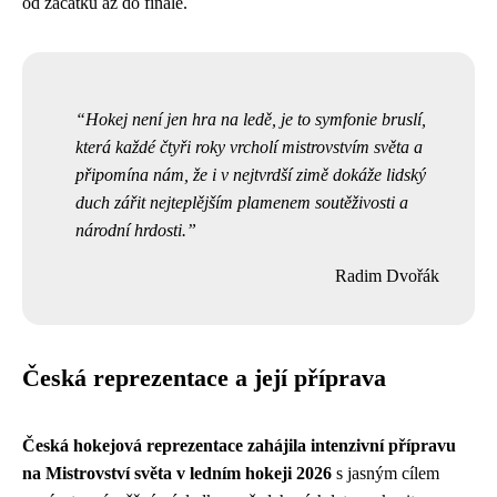
od začátku až do finále.
Hokej není jen hra na ledě, je to symfonie bruslí,
která každé čtyři roky vrcholí mistrovstvím světa a
připomína nám, že i v nejtvrdší zimě dokáže lidský
duch zářit nejteplějším plamenem soutěživosti a
národní hrdosti.
Radim Dvořák
Česká reprezentace a její příprava
Česká hokejová reprezentace zahájila intenzivní přípravu
na Mistrovství světa v ledním hokeji 2026
s jasným cílem