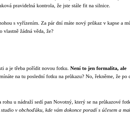
aková pravidelná kontrola, že jste stále fit na silnice.
mohou s vyřízením. Za pár dní máte nový průkaz v kapse a m
o vlastně žádná věda, že?
sti a je třeba pořídit novou fotku.
Není to jen formalita, ale
ínáte na tu poslední fotku na průkazu? No, řekněme, že po d
 rohu u nádraží sedí pan Novotný, který se na průkazové fot
é studio v obchoďáku, kde vám dokonce poradí s účesem a ma