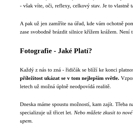
- však víte, oči, reflexy, celkový stav. Je to vlastně t
A pak už jen zamíříte na úřad, kde vám ochotně po
zase svobodně brázdit silnice křížem krážem. Není t
Fotografie - Jaké Platí?
Každý z nás to zná - řidičák se blíží ke konci platno
příležitost ukázat se v tom nejlepším světle.
Vzpom
letech už možná úplně neodpovídá realitě.
Dneska máme spoustu možností, kam zajít. Třeba na
specializuje už třicet let.
Nebo můžete zkusit to nov
upem.