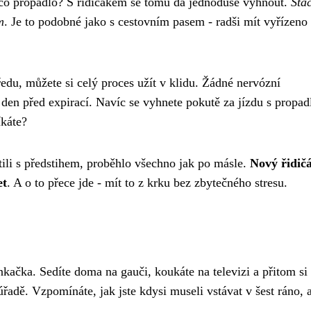
něco propadlo? S řidičákem se tomu dá jednoduše vyhnout.
Stač
m
. Je to podobné jako s cestovním pasem - radši mít vyřízeno 
ředu, můžete si celý proces užít v klidu. Žádné nervózní
 den před expirací. Navíc se vyhnete pokutě za jízdu s propa
íkáte?
tili s předstihem, proběhlo všechno jak po másle.
Nový řidič
et
. A o to přece jde - mít to z krku bez zbytečného stresu.
nkačka. Sedíte doma na gauči, koukáte na televizi a přitom si 
úřadě. Vzpomínáte, jak jste kdysi museli vstávat v šest ráno, 