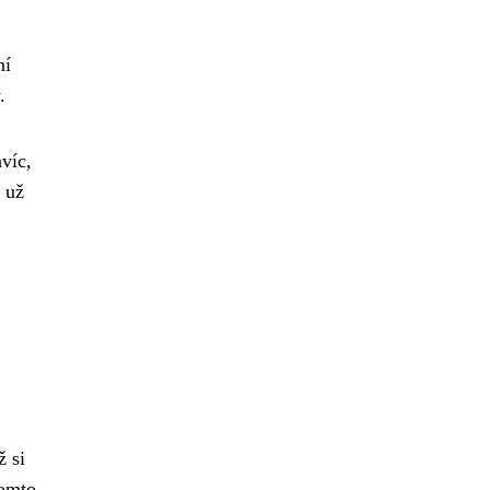
ní
.
víc,
 už
ž si
tomto