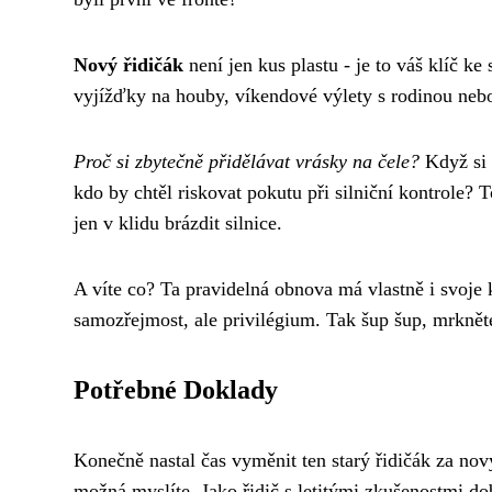
Nový řidičák
není jen kus plastu - je to váš klíč ke
vyjížďky na houby, víkendové výlety s rodinou nebo
Proč si zbytečně přidělávat vrásky na čele?
Když si 
kdo by chtěl riskovat pokutu při silniční kontrole?
jen v klidu brázdit silnice.
A víte co? Ta pravidelná obnova má vlastně i svoje k
samozřejmost, ale privilégium. Tak šup šup, mrkněte
Potřebné Doklady
Konečně nastal čas vyměnit ten starý řidičák za no
možná myslíte. Jako řidič s letitými zkušenostmi do