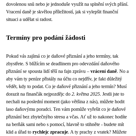
dovolenou snů nebo je jednoduše využít na splnění svých přání.
Vracení daně je skvělou příležitostí, jak si vylepšit finanční
situaci a udělat si radost.
Termíny pro podání žádosti
Pokud vás zajímá
co je daňové přiznání
a jeho termíny, tak
zbystřete. S blížícím se deadlinem pro odevzdání daňového
přiznání se spousta lidí těší na fajn zprávu –
vrácení daně
. No a
aby vám ty peníze přistály na účtu co nejdřív, je fakt důležitý
vědět, kdy to podat. Co je daňové přiznání a jeho termín? Musí
dorazit na finančák nejpozdějc do
2. května 2025
. Jestli jste to
nechali na poslední moment (jako většina z nás), můžete hodit
laso daňovýmu poradci. Ten vám pomůže vyřešit co je daňové
přiznání bez zbytečnýho stresu a včas. Ať už to nakonec hodíte
na berňák sami nebo s pomocí, hlavně to stihněte - budete mít
klid a úřad to
rychlejc zpracuje
. A ty prachy z vratek? Můžete