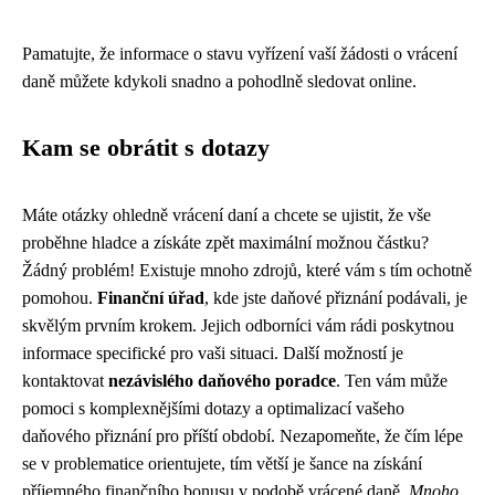
Pamatujte, že informace o stavu vyřízení vaší žádosti o vrácení
daně můžete kdykoli snadno a pohodlně sledovat online.
Kam se obrátit s dotazy
Máte otázky ohledně vrácení daní a chcete se ujistit, že vše
proběhne hladce a získáte zpět maximální možnou částku?
Žádný problém! Existuje mnoho zdrojů, které vám s tím ochotně
pomohou.
Finanční úřad
, kde jste daňové přiznání podávali, je
skvělým prvním krokem. Jejich odborníci vám rádi poskytnou
informace specifické pro vaši situaci. Další možností je
kontaktovat
nezávislého daňového poradce
. Ten vám může
pomoci s komplexnějšími dotazy a optimalizací vašeho
daňového přiznání pro příští období. Nezapomeňte, že čím lépe
se v problematice orientujete, tím větší je šance na získání
příjemného finančního bonusu v podobě vrácené daně.
Mnoho