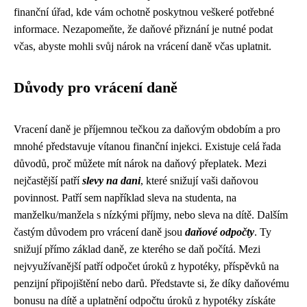
finanční úřad, kde vám ochotně poskytnou veškeré potřebné
informace. Nezapomeňte, že daňové přiznání je nutné podat
včas, abyste mohli svůj nárok na vrácení daně včas uplatnit.
Důvody pro vrácení daně
Vracení daně je příjemnou tečkou za daňovým obdobím a pro
mnohé představuje vítanou finanční injekci. Existuje celá řada
důvodů, proč můžete mít nárok na daňový přeplatek. Mezi
nejčastější patří
slevy na dani
, které snižují vaši daňovou
povinnost. Patří sem například sleva na studenta, na
manželku/manžela s nízkými příjmy, nebo sleva na dítě. Dalším
častým důvodem pro vrácení daně jsou
daňové odpočty
. Ty
snižují přímo základ daně, ze kterého se daň počítá. Mezi
nejvyužívanější patří odpočet úroků z hypotéky, příspěvků na
penzijní připojištění nebo darů. Představte si, že díky daňovému
bonusu na dítě a uplatnění odpočtu úroků z hypotéky získáte