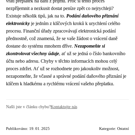
vrátí přeplatek na dani z příjmu. Proč si tento proces
nezpříjemnit a nezkusit dostat peníze zpět co nejrychleji?
Existuje několik tipů, jak na to.
Podání daňového přiznání
elektronicky
je jedním z klíčových kroků k urychlení celého
procesu. Finanční úřady zpracovávají elektronická podání
přednostně, což znamená, že se vaše žádost o vrácení daně
dostane do systému mnohem dříve.
Nezapomeňte si
zkontrolovat všechny údaje
, ať už se jedná o číslo bankovního
účtu nebo adresu. Chyby v těchto informacích mohou celý
proces zdržet. Ať už se rozhodnete pro jakoukoliv možnost,
nezapomeňte, že včasné a správné podání daňového přiznání je
klíčem k hladkému a rychlému vrácení vašeho přeplatku.
Našli jste v článku chybu?
Kontaktujte nás
Publikováno: 19. 01. 2025
Kategorie:
Ostatní