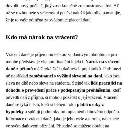
dovolit nový počítač, jiný zase konečně zrekonstruovat byt. Ať
už se rozhodnete s vrácenými penězi naložit jakkoliv, pamatujte,
že je to vaše odměna za svědomité placení daní.
Kdo má nárok na vrácení?
Vrácení daně je příjemnou tečkou za daňovým obdobím a pro
mnohé představuje vítanou finanční injekci.
Nárok na vrácení
daně z příjmů
má široká škála daňových poplatníků. Patří mezi
ně například
zaměstnanci s vyššími slevami na dani
, jako jsou
sleva na dítě nebo sleva na studenta. Stejně tak
lidé pracující na
dohodu o provedení práce s podepsaným prohlášením
, kteří
odvedli daň z příjmu, si mohou požádat o její vrácení. Vracení
daně se týká i těch, kteří si během roku
platili úroky z
hypotéky
a splňují podmínky pro uplatnění daňového odpočtu.
Informace o vrácení daně, jako je jeho výše a termín, naleznete
ve svém daňovém přiznání. Případně se můžete obrátit na