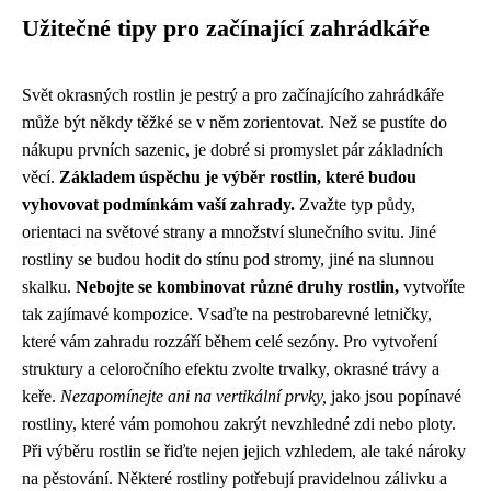
Užitečné tipy pro začínající zahrádkáře
Svět okrasných rostlin je pestrý a pro začínajícího zahrádkáře
může být někdy těžké se v něm zorientovat. Než se pustíte do
nákupu prvních sazenic, je dobré si promyslet pár základních
věcí.
Základem úspěchu je výběr rostlin, které budou
vyhovovat podmínkám vaší zahrady.
Zvažte typ půdy,
orientaci na světové strany a množství slunečního svitu. Jiné
rostliny se budou hodit do stínu pod stromy, jiné na slunnou
skalku.
Nebojte se kombinovat různé druhy rostlin,
vytvoříte
tak zajímavé kompozice. Vsaďte na pestrobarevné letničky,
které vám zahradu rozzáří během celé sezóny. Pro vytvoření
struktury a celoročního efektu zvolte trvalky, okrasné trávy a
keře.
Nezapomínejte ani na vertikální prvky,
jako jsou popínavé
rostliny, které vám pomohou zakrýt nevzhledné zdi nebo ploty.
Při výběru rostlin se řiďte nejen jejich vzhledem, ale také nároky
na pěstování. Některé rostliny potřebují pravidelnou zálivku a