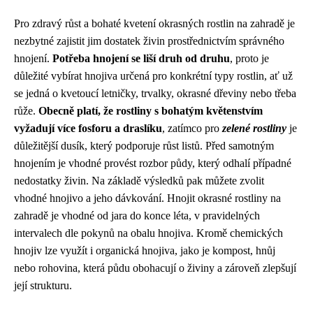
Pro zdravý růst a bohaté kvetení okrasných rostlin na zahradě je
nezbytné zajistit jim dostatek živin prostřednictvím správného
hnojení.
Potřeba hnojení se liší druh od druhu
, proto je
důležité vybírat hnojiva určená pro konkrétní typy rostlin, ať už
se jedná o kvetoucí letničky, trvalky, okrasné dřeviny nebo třeba
růže.
Obecně platí, že rostliny s bohatým květenstvím
vyžadují více fosforu a draslíku
, zatímco pro
zelené rostliny
je
důležitější dusík, který podporuje růst listů. Před samotným
hnojením je vhodné provést rozbor půdy, který odhalí případné
nedostatky živin. Na základě výsledků pak můžete zvolit
vhodné hnojivo a jeho dávkování. Hnojit okrasné rostliny na
zahradě je vhodné od jara do konce léta, v pravidelných
intervalech dle pokynů na obalu hnojiva. Kromě chemických
hnojiv lze využít i organická hnojiva, jako je kompost, hnůj
nebo rohovina, která půdu obohacují o živiny a zároveň zlepšují
její strukturu.