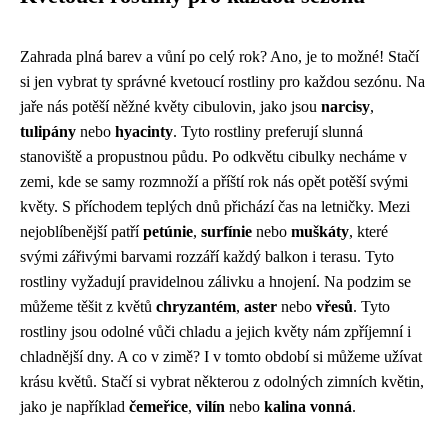
Zahrada plná barev a vůní po celý rok? Ano, je to možné! Stačí
si jen vybrat ty správné kvetoucí rostliny pro každou sezónu. Na
jaře nás potěší něžné květy cibulovin, jako jsou
narcisy
,
tulipány
nebo
hyacinty
. Tyto rostliny preferují slunná
stanoviště a propustnou půdu. Po odkvětu cibulky necháme v
zemi, kde se samy rozmnoží a příští rok nás opět potěší svými
květy. S příchodem teplých dnů přichází čas na letničky. Mezi
nejoblíbenější patří
petúnie
,
surfínie
nebo
muškáty
, které
svými zářivými barvami rozzáří každý balkon i terasu. Tyto
rostliny vyžadují pravidelnou zálivku a hnojení. Na podzim se
můžeme těšit z květů
chryzantém
,
aster
nebo
vřesů
. Tyto
rostliny jsou odolné vůči chladu a jejich květy nám zpříjemní i
chladnější dny. A co v zimě? I v tomto období si můžeme užívat
krásu květů. Stačí si vybrat některou z odolných zimních květin,
jako je například
čemeřice
,
vilín
nebo
kalina vonná
.