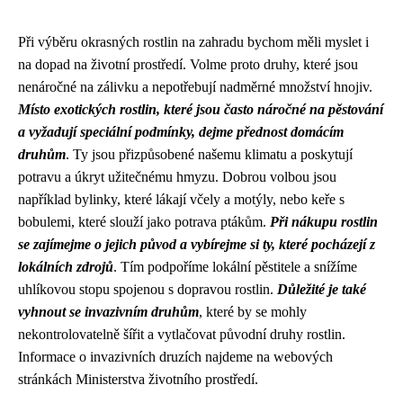
Při výběru okrasných rostlin na zahradu bychom měli myslet i
na dopad na životní prostředí. Volme proto druhy, které jsou
nenáročné na zálivku a nepotřebují nadměrné množství hnojiv.
Místo exotických rostlin, které jsou často náročné na pěstování
a vyžadují speciální podmínky, dejme přednost domácím
druhům
. Ty jsou přizpůsobené našemu klimatu a poskytují
potravu a úkryt užitečnému hmyzu. Dobrou volbou jsou
například bylinky, které lákají včely a motýly, nebo keře s
bobulemi, které slouží jako potrava ptákům.
Při nákupu rostlin
se zajímejme o jejich původ a vybírejme si ty, které pocházejí z
lokálních zdrojů
. Tím podpoříme lokální pěstitele a snížíme
uhlíkovou stopu spojenou s dopravou rostlin.
Důležité je také
vyhnout se invazivním druhům
, které by se mohly
nekontrolovatelně šířit a vytlačovat původní druhy rostlin.
Informace o invazivních druzích najdeme na webových
stránkách Ministerstva životního prostředí.