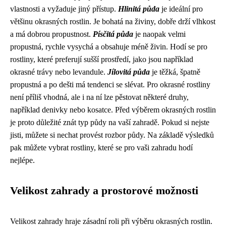
vlastnosti a vyžaduje jiný přístup.
Hlinitá půda
je ideální pro
většinu okrasných rostlin. Je bohatá na živiny, dobře drží vlhkost
a má dobrou propustnost.
Písčitá půda
je naopak velmi
propustná, rychle vysychá a obsahuje méně živin. Hodí se pro
rostliny, které preferují sušší prostředí, jako jsou například
okrasné trávy nebo levandule.
Jílovitá půda
je těžká, špatně
propustná a po dešti má tendenci se slévat. Pro okrasné rostliny
není příliš vhodná, ale i na ní lze pěstovat některé druhy,
například denivky nebo kosatce. Před výběrem okrasných rostlin
je proto důležité znát typ půdy na vaší zahradě. Pokud si nejste
jisti, můžete si nechat provést rozbor půdy. Na základě výsledků
pak můžete vybrat rostliny, které se pro vaši zahradu hodí
nejlépe.
Velikost zahrady a prostorové možnosti
Velikost zahrady hraje zásadní roli při výběru okrasných rostlin.