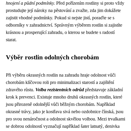
hnojení a půdní podmínky.
Před pořízením rostliny si proto vždy
prostudujte její nároky na pěstování a zvažte, zda jim dokážete
zajistit vhodné podmínky. Pokud si nejste jistí, poraďte se s
odborníky v zahradnictví. Správným výběrem rostlin si zajistíte
krásnou a prosperující zahradu, o kterou se budete s radostí
starat.
Výběr rostlin odolných chorobám
Při výběru okrasných rostlin na zahradu hraje odolnost vůči
chorobám klíčovou roli pro minimalizaci starostí a zajištění
zdravého růstu.
Volba rezistentních odrůd
představuje základní
krok k prevenci. Existuje mnoho druhů okrasných rostlin, které
jsou přirozeně odolnější vůči běžným chorobám. Například
okrasné trávy, jako je kostřava sivá nebo ozdobnice čínská, jsou
pro svou nenáročnost a odolnost skvělou volbou. Mezi trvalkami
se dobrou odolností vyznačují například šater latnatý, denivka