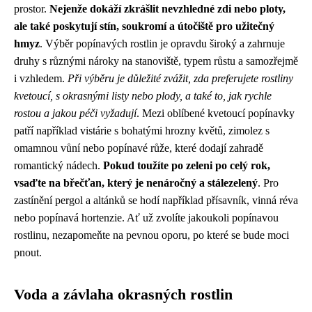
prostor.
Nejenže dokáží zkrášlit nevzhledné zdi nebo ploty,
ale také poskytují stín, soukromí a útočiště pro užitečný
hmyz
. Výběr popínavých rostlin je opravdu široký a zahrnuje
druhy s různými nároky na stanoviště, typem růstu a samozřejmě
i vzhledem.
Při výběru je důležité zvážit, zda preferujete rostliny
kvetoucí, s okrasnými listy nebo plody, a také to, jak rychle
rostou a jakou péči vyžadují
. Mezi oblíbené kvetoucí popínavky
patří například vistárie s bohatými hrozny květů, zimolez s
omamnou vůní nebo popínavé růže, které dodají zahradě
romantický nádech.
Pokud toužíte po zeleni po celý rok,
vsaďte na břečťan, který je nenáročný a stálezelený
. Pro
zastínění pergol a altánků se hodí například přísavník, vinná réva
nebo popínavá hortenzie. Ať už zvolíte jakoukoli popínavou
rostlinu, nezapomeňte na pevnou oporu, po které se bude moci
pnout.
Voda a závlaha okrasných rostlin