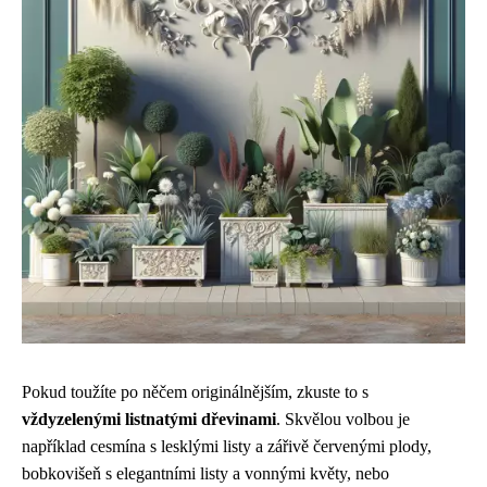
Pokud toužíte po něčem originálnějším, zkuste to s
vždyzelenými listnatými dřevinami
. Skvělou volbou je
například cesmína s lesklými listy a zářivě červenými plody,
bobkovišeň s elegantními listy a vonnými květy, nebo