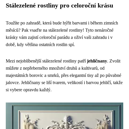
Stálezelené rostliny pro celoroční krásu
Toužíte po zahradě, která bude hýřit barvami i během zimních
měsíců? Pak vsaďte na stálezelené rostliny! Tyto nenáročné
krásky vám zajistí celoroční parádu a oživí vaši zahradu i v
době, kdy většina ostatních rostlin spí.
Mezi nejoblíbenější stálezelené rostliny patří
jehličnany
. Zvolit
můžete z nepřeberného množství druhů a kultivarů, od
majestátních borovic a smrků, přes elegantní tisy až po půvabné
jalovce. Jehličnany se liší tvarem, velikostí i barvou jehličí, takže
si vybere opravdu každý.