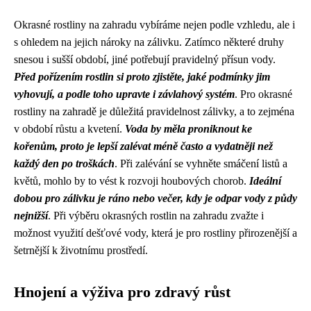
Okrasné rostliny na zahradu vybíráme nejen podle vzhledu, ale i
s ohledem na jejich nároky na zálivku. Zatímco některé druhy
snesou i sušší období, jiné potřebují pravidelný přísun vody.
Před pořízením rostlin si proto zjistěte, jaké podmínky jim
vyhovují, a podle toho upravte i závlahový systém
. Pro okrasné
rostliny na zahradě je důležitá pravidelnost zálivky, a to zejména
v období růstu a kvetení.
Voda by měla proniknout ke
kořenům, proto je lepší zalévat méně často a vydatněji než
každý den po troškách
. Při zalévání se vyhněte smáčení listů a
květů, mohlo by to vést k rozvoji houbových chorob.
Ideální
dobou pro zálivku je ráno nebo večer, kdy je odpar vody z půdy
nejnižší
. Při výběru okrasných rostlin na zahradu zvažte i
možnost využití dešťové vody, která je pro rostliny přirozenější a
šetrnější k životnímu prostředí.
Hnojení a výživa pro zdravý růst