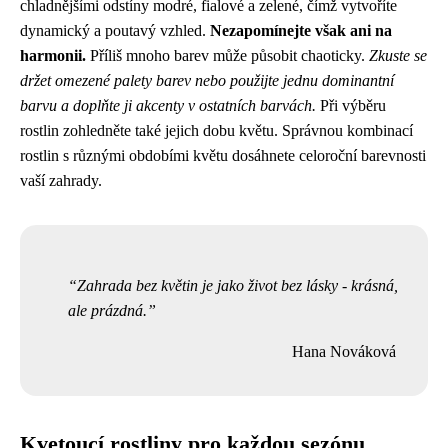
chladnějšími odstíny modré, fialové a zelené, čímž vytvoříte
dynamický a poutavý vzhled.
Nezapomínejte však ani na
harmonii.
Příliš mnoho barev může působit chaoticky.
Zkuste se
držet omezené palety barev nebo použijte jednu dominantní
barvu a doplňte ji akcenty v ostatních barvách.
Při výběru
rostlin zohledněte také jejich dobu květu. Správnou kombinací
rostlin s různými obdobími květu dosáhnete celoroční barevnosti
vaší zahrady.
Zahrada bez květin je jako život bez lásky - krásná,
ale prázdná.
Hana Nováková
Kvetoucí rostliny pro každou sezónu