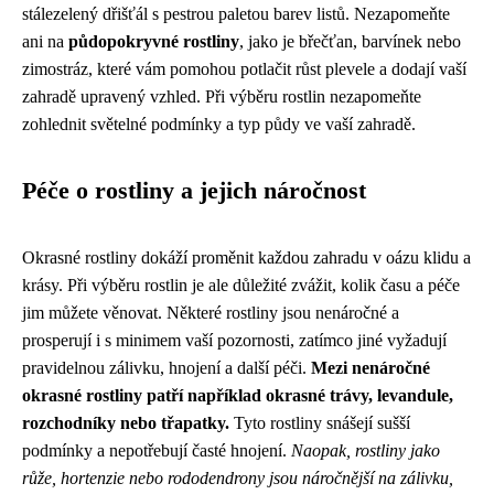
stálezelený dřišťál s pestrou paletou barev listů. Nezapomeňte
ani na
půdopokryvné rostliny
, jako je břečťan, barvínek nebo
zimostráz, které vám pomohou potlačit růst plevele a dodají vaší
zahradě upravený vzhled. Při výběru rostlin nezapomeňte
zohlednit světelné podmínky a typ půdy ve vaší zahradě.
Péče o rostliny a jejich náročnost
Okrasné rostliny dokáží proměnit každou zahradu v oázu klidu a
krásy. Při výběru rostlin je ale důležité zvážit, kolik času a péče
jim můžete věnovat. Některé rostliny jsou nenáročné a
prosperují i s minimem vaší pozornosti, zatímco jiné vyžadují
pravidelnou zálivku, hnojení a další péči.
Mezi nenáročné
okrasné rostliny patří například okrasné trávy, levandule,
rozchodníky nebo třapatky.
Tyto rostliny snášejí sušší
podmínky a nepotřebují časté hnojení.
Naopak, rostliny jako
růže, hortenzie nebo rododendrony jsou náročnější na zálivku,