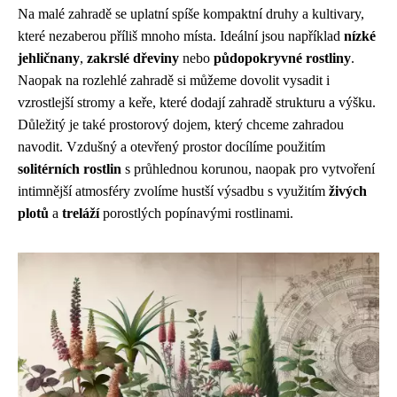
Na malé zahradě se uplatní spíše kompaktní druhy a kultivary,
které nezaberou příliš mnoho místa. Ideální jsou například
nízké
jehličnany
,
zakrslé dřeviny
nebo
půdopokryvné rostliny
.
Naopak na rozlehlé zahradě si můžeme dovolit vysadit i
vzrostlejší stromy a keře, které dodají zahradě strukturu a výšku.
Důležitý je také prostorový dojem, který chceme zahradou
navodit. Vzdušný a otevřený prostor docílíme použitím
solitérních rostlin
s průhlednou korunou, naopak pro vytvoření
intimnější atmosféry zvolíme hustší výsadbu s využitím
živých
plotů
a
treláží
porostlých popínavými rostlinami.