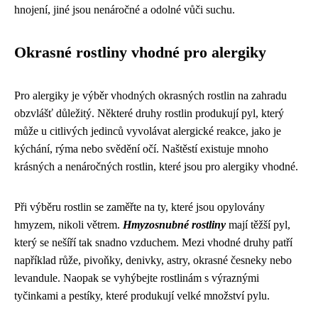
hnojení, jiné jsou nenáročné a odolné vůči suchu.
Okrasné rostliny vhodné pro alergiky
Pro alergiky je výběr vhodných okrasných rostlin na zahradu
obzvlášť důležitý. Některé druhy rostlin produkují pyl, který
může u citlivých jedinců vyvolávat alergické reakce, jako je
kýchání, rýma nebo svědění očí. Naštěstí existuje mnoho
krásných a nenáročných rostlin, které jsou pro alergiky vhodné.
Při výběru rostlin se zaměřte na ty, které jsou opylovány
hmyzem, nikoli větrem.
Hmyzosnubné rostliny
mají těžší pyl,
který se nešíří tak snadno vzduchem. Mezi vhodné druhy patří
například růže, pivoňky, denivky, astry, okrasné česneky nebo
levandule. Naopak se vyhýbejte rostlinám s výraznými
tyčinkami a pestíky, které produkují velké množství pylu.