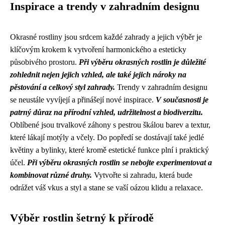
Inspirace a trendy v zahradním designu
Okrasné rostliny jsou srdcem každé zahrady a jejich výběr je
klíčovým krokem k vytvoření harmonického a esteticky
působivého prostoru.
Při výběru okrasných rostlin je důležité
zohlednit nejen jejich vzhled, ale také jejich nároky na
pěstování a celkový styl zahrady.
Trendy v zahradním designu
se neustále vyvíjejí a přinášejí nové inspirace.
V současnosti je
patrný důraz na přírodní vzhled, udržitelnost a biodiverzitu.
Oblíbené jsou trvalkové záhony s pestrou škálou barev a textur,
které lákají motýly a včely. Do popředí se dostávají také jedlé
květiny a bylinky, které kromě estetické funkce plní i praktický
účel.
Při výběru okrasných rostlin se nebojte experimentovat a
kombinovat různé druhy.
Vytvořte si zahradu, která bude
odrážet váš vkus a styl a stane se vaší oázou klidu a relaxace.
Výběr rostlin šetrný k přírodě