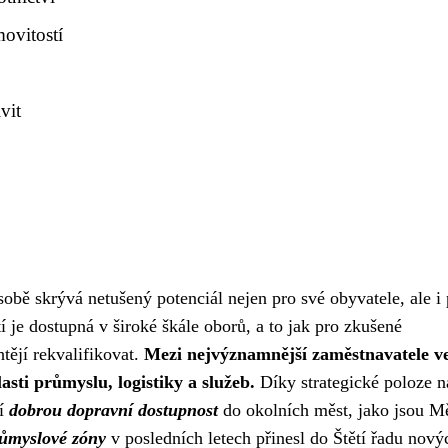
ovitostí
vit
sobě skrývá netušený potenciál nejen pro své obyvatele, ale i 
tí je dostupná v široké škále oborů, a to jak pro zkušené
htějí rekvalifikovat.
Mezi nejvýznamnější zaměstnavatele v
lasti průmyslu, logistiky a služeb.
Díky strategické poloze n
tí
dobrou dopravní dostupnost
do okolních měst, jako jsou Mě
růmyslové zóny
v posledních letech přinesl do Štětí řadu nový