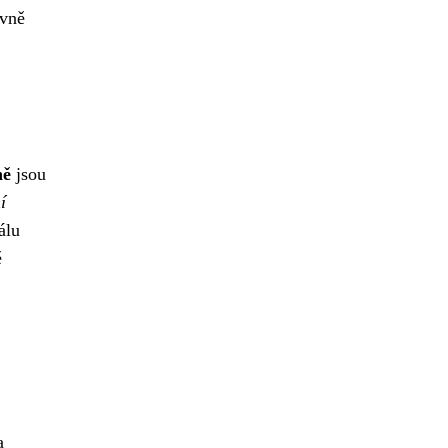
ivně
ně
jsou
í
álu
ě
a