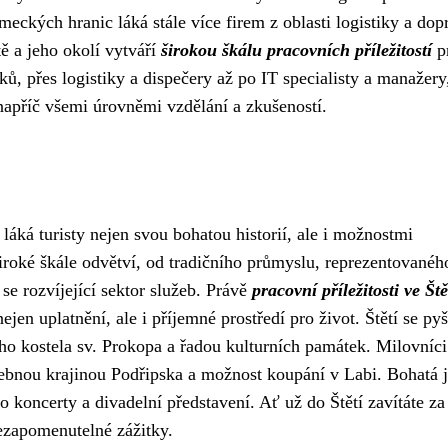
meckých hranic láká stále více firem z oblasti logistiky a dop
ě a jeho okolí vytváří
širokou škálu pracovních příležitostí
p
ků, přes logistiky a dispečery až po IT specialisty a manažery
apříč všemi úrovněmi vzdělání a zkušeností.
láká turisty nejen svou bohatou historií, ale i možnostmi
iroké škále odvětví, od tradičního průmyslu, reprezentovanéh
se rozvíjející sektor služeb. Právě
pracovní příležitosti ve Ště
ejen uplatnění, ale i příjemné prostředí pro život. Štětí se pyš
o kostela sv. Prokopa a řadou kulturních památek. Milovníci
ebnou krajinou Podřipska a možnost koupání v Labi. Bohatá j
o koncerty a divadelní představení. Ať už do Štětí zavítáte za 
nezapomenutelné zážitky.