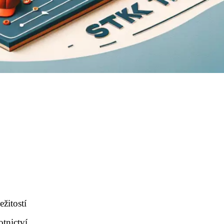
ežitostí
otnictví