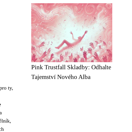
Pink Trustfall Skladby: Odhalte
Tajemství Nového Alba
pro ty,
e
a
lník,
ch