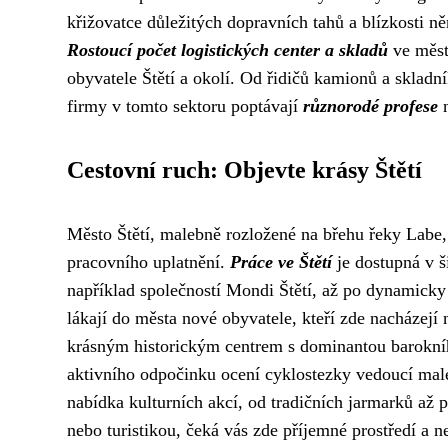
křižovatce důležitých dopravních tahů a blízkosti ně
Rostoucí počet logistických center a skladů
ve měst
obyvatele Štětí a okolí. Od řidičů kamionů a skladní
firmy v tomto sektoru poptávají
různorodé profese
n
Cestovní ruch: Objevte krásy Štětí
Město Štětí, malebně rozložené na břehu řeky Labe, 
pracovního uplatnění.
Práce ve Štětí
je dostupná v š
například společností Mondi Štětí, až po dynamicky 
lákají do města nové obyvatele, kteří zde nacházejí n
krásným historickým centrem s dominantou barokníh
aktivního odpočinku ocení cyklostezky vedoucí mal
nabídka kulturních akcí, od tradičních jarmarků až p
nebo turistikou, čeká vás zde příjemné prostředí a 