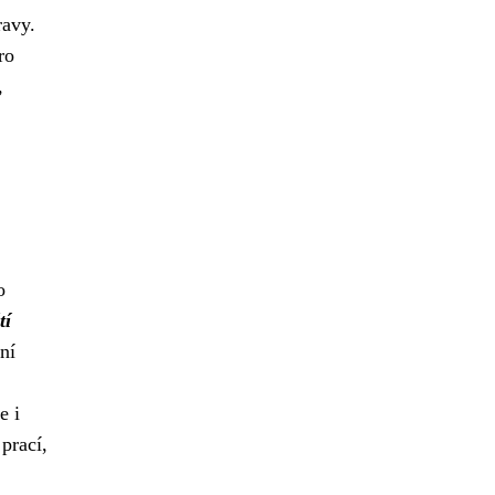
ravy.
ro
,
o
tí
ní
e i
prací,