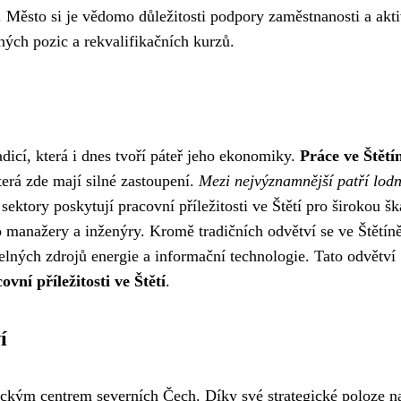
. Město si je vědomo důležitosti podpory zaměstnanosti a akt
ných pozic a rekvalifikačních kurzů.
dicí, která i dnes tvoří páteř jeho ekonomiky.
Práce ve Štětí
erá zde mají silné zastoupení.
Mezi nejvýznamnější patří lodn
sektory poskytují pracovní příležitosti ve Štětí pro širokou šk
o manažery a inženýry. Kromě tradičních odvětví se ve Štětín
elných zdrojů energie a informační technologie. Tato odvětví
ovní příležitosti ve Štětí
.
í
tickým centrem severních Čech. Díky své strategické poloze n