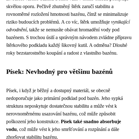
skvělou oporu. Pečlivě zhutněný štěrk zaručí stabilitu a
rovnoměrné rozložení hmotnosti bazénu, čímž se minimalizuje
riziko budoucích problémů. A co víc, štěrk umožňuje
vynikající
odvodnění
, takže se nemusíte obávat hromadění vody pod
bazénem. S trochou úsilí a správným návodem zvládne přípravu
štěrkového podkladu každý šikovný kutil. A odměna? Dlouhé
roky bezstarostného koupání a radost z vlastního bazénu.
Písek: Nevhodný pro většinu bazénů
Písek, i když je běžný a dostupný materiál, se obecně
nedoporučuje jako primární podklad pod bazén. Jeho sypká
struktura neposkytuje dostatečnou stabilitu a může vést k
nerovnoměrnému usazování bazénu, což může způsobit
poškození jeho konstrukce.
Písek také snadno absorbuje
vodu
, což může vést k jeho smršťování a rozpínání a dále
zhoršovat stabilitu bazénu.