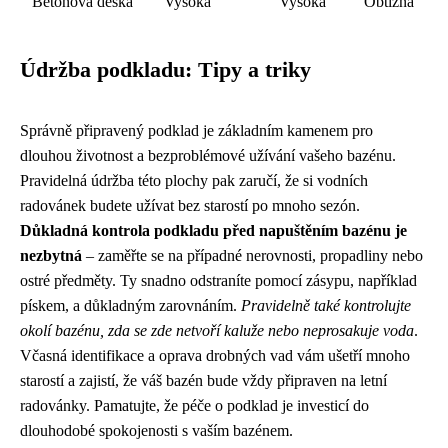
Betonová deska
Vysoká
Vysoká
Obtížná
Údržba podkladu: Tipy a triky
Správně připravený podklad je základním kamenem pro
dlouhou životnost a bezproblémové užívání vašeho bazénu.
Pravidelná údržba této plochy pak zaručí, že si vodních
radovánek budete užívat bez starostí po mnoho sezón.
Důkladná kontrola podkladu před napuštěním bazénu je
nezbytná
– zaměřte se na případné nerovnosti, propadliny nebo
ostré předměty. Ty snadno odstraníte pomocí zásypu, například
pískem, a důkladným zarovnáním.
Pravidelně také kontrolujte
okolí bazénu, zda se zde netvoří kaluže nebo neprosakuje voda
.
Včasná identifikace a oprava drobných vad vám ušetří mnoho
starostí a zajistí, že váš bazén bude vždy připraven na letní
radovánky. Pamatujte, že péče o podklad je investicí do
dlouhodobé spokojenosti s vaším bazénem.