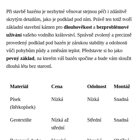
Při stavbě bazénu je nezbytné věnovat stejnou péči i zdánlivě
skrytým detailům, jako je podklad pod ním. Právě ten totiž tvoří
základní stavební kámen pro
dlouhověkost
a
bezproblémové
užívání
vašeho vodního království. Správně zvolený a precizně
provedený podklad pod bazén je zárukou stability a odolnosti
vůči pohybům půdy a změnám teplot. Představte si ho jako
pevný základ
, na kterém váš bazén spočine a bude vám sloužit
dlouhá léta bez starostí.
Materiál
Cena
Odolnost
Montáž
Písek
Nízká
Nízká
Snadná
(štěrkopísek)
Geotextilie
Nízká až
Střední
Snadná
střední