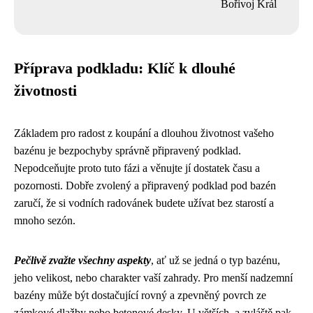
Bořivoj Král
Příprava podkladu: Klíč k dlouhé
životnosti
Základem pro radost z koupání a dlouhou životnost vašeho
bazénu je bezpochyby správně připravený podklad.
Nepodceňujte proto tuto fázi a věnujte jí dostatek času a
pozornosti. Dobře zvolený a připravený podklad pod bazén
zaručí, že si vodních radovánek budete užívat bez starostí a
mnoho sezón.
Pečlivě zvažte všechny aspekty
, ať už se jedná o typ bazénu,
jeho velikost, nebo charakter vaší zahrady. Pro menší nadzemní
bazény může být dostačující rovný a zpevněný povrch ze
zámkové dlažby nebo betonové desky. U větších, a zvláště pak