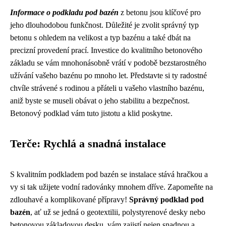
Informace o podkladu pod bazén
z betonu jsou klíčové pro
jeho dlouhodobou funkčnost. Důležité je zvolit správný typ
betonu s ohledem na velikost a typ bazénu a také dbát na
precizní provedení prací. Investice do kvalitního betonového
základu se vám mnohonásobně vrátí v podobě bezstarostného
užívání vašeho bazénu po mnoho let. Představte si ty radostné
chvíle strávené s rodinou a přáteli u vašeho vlastního bazénu,
aniž byste se museli obávat o jeho stabilitu a bezpečnost.
Betonový podklad vám tuto jistotu a klid poskytne.
Terče: Rychlá a snadná instalace
S kvalitním podkladem pod bazén se instalace stává hračkou a
vy si tak užijete vodní radovánky mnohem dříve. Zapomeňte na
zdlouhavé a komplikované přípravy!
Správný podklad pod
bazén
, ať už se jedná o geotextilii, polystyrenové desky nebo
betonovou základovou desku, vám zajistí nejen snadnou a