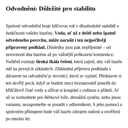
Odvodnění: Důležité pro stabilitu
Správné odvodnění hraje klíčovou roli v dlouhodobé stabilitě a
funkčnosti vašeho bazénu.
Voda, ať už z deště nebo špatně
odvedeného povrchu, může narušit i ten nejpečlivěji
připravený podklad.
Důsledky jsou pak nepříjemné – od
nerovností dna bazénu až po vážnější poškození konstrukce.
Naštěstí existuje
široká škála řešení
, která zajistí, aby váš bazén
stál na pevných základech.
Důkladná příprava podkladu s
důrazem na odvodnění je investicí, která se vyplatí.
Představte si
ten skvělý pocit, když se budete moci bezstarostně ponořit do
křišťálově čisté vody a užívat si koupání s rodinou a přáteli. Ať
už se rozhodnete pro štěrkové lože, drenážní systém, nebo jinou
variantu, nezapomeňte se poradit s odborníkem. S jeho pomocí a
správným přístupem bude váš bazén zdrojem radosti a osvěžení
po mnoho let.