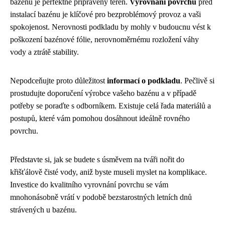
bazénu je perfektně připravený terén.
Vyrovnání povrchu
před
instalací bazénu je klíčové pro bezproblémový provoz a vaši
spokojenost. Nerovnosti podkladu by mohly v budoucnu vést k
poškození bazénové fólie, nerovnoměrnému rozložení váhy
vody a ztrátě stability.
Nepodceňujte proto důležitost
informací o podkladu
. Pečlivě si
prostudujte doporučení výrobce vašeho bazénu a v případě
potřeby se poraďte s odborníkem. Existuje celá řada materiálů a
postupů, které vám pomohou dosáhnout ideálně rovného
povrchu.
Představte si, jak se budete s úsměvem na tváři nořit do
křišťálově čisté vody, aniž byste museli myslet na komplikace.
Investice do kvalitního vyrovnání povrchu se vám
mnohonásobně vrátí v podobě bezstarostných letních dnů
strávených u bazénu.