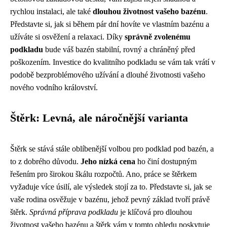
rychlou instalaci, ale také
dlouhou životnost vašeho bazénu
.
Představte si, jak si během pár dní hovíte ve vlastním bazénu a
užíváte si osvěžení a relaxaci. Díky
správně zvolenému
podkladu
bude váš bazén stabilní, rovný a chráněný před
poškozením. Investice do kvalitního podkladu se vám tak vrátí v
podobě bezproblémového užívání a dlouhé životnosti vašeho
nového vodního království.
Štěrk: Levná, ale náročnější varianta
Štěrk se stává stále oblíbenější volbou pro podklad pod bazén, a
to z dobrého důvodu.
Jeho nízká cena
ho činí dostupným
řešením pro širokou škálu rozpočtů. Ano, práce se štěrkem
vyžaduje více úsilí, ale výsledek stojí za to. Představte si, jak se
vaše rodina osvěžuje v bazénu, jehož pevný základ tvoří právě
štěrk.
Správná příprava podkladu
je klíčová pro dlouhou
životnost vašeho bazénu a štěrk vám v tomto ohledu poskytuje