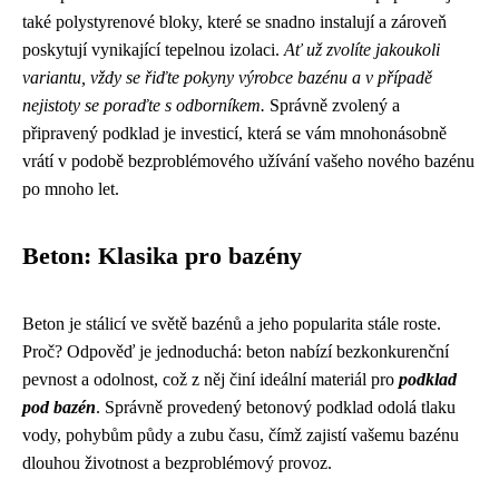
také polystyrenové bloky, které se snadno instalují a zároveň
poskytují vynikající tepelnou izolaci.
Ať už zvolíte jakoukoli
variantu, vždy se řiďte pokyny výrobce bazénu a v případě
nejistoty se poraďte s odborníkem.
Správně zvolený a
připravený podklad je investicí, která se vám mnohonásobně
vrátí v podobě bezproblémového užívání vašeho nového bazénu
po mnoho let.
Beton: Klasika pro bazény
Beton je stálicí ve světě bazénů a jeho popularita stále roste.
Proč? Odpověď je jednoduchá: beton nabízí bezkonkurenční
pevnost a odolnost, což z něj činí ideální materiál pro
podklad
pod bazén
. Správně provedený betonový podklad odolá tlaku
vody, pohybům půdy a zubu času, čímž zajistí vašemu bazénu
dlouhou životnost a bezproblémový provoz.