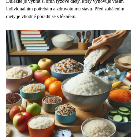
Důležité je vybrat si druh rýžové diety, který vyhovuje vašim
individuálním potřebám a zdravotnímu stavu. Před zahájením
diety je vhodné poradit se s lékařem.