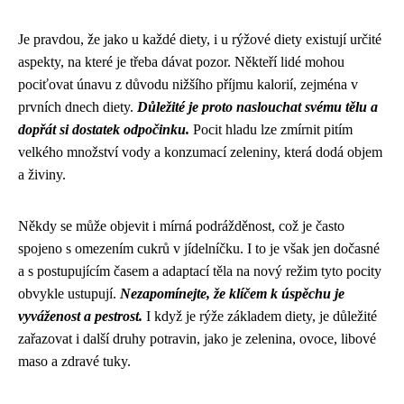
Je pravdou, že jako u každé diety, i u rýžové diety existují určité
aspekty, na které je třeba dávat pozor. Někteří lidé mohou
pociťovat únavu z důvodu nižšího příjmu kalorií, zejména v
prvních dnech diety.
Důležité je proto naslouchat svému tělu a
dopřát si dostatek odpočinku.
Pocit hladu lze zmírnit pitím
velkého množství vody a konzumací zeleniny, která dodá objem
a živiny.
Někdy se může objevit i mírná podrážděnost, což je často
spojeno s omezením cukrů v jídelníčku. I to je však jen dočasné
a s postupujícím časem a adaptací těla na nový režim tyto pocity
obvykle ustupují.
Nezapomínejte, že klíčem k úspěchu je
vyváženost a pestrost.
I když je rýže základem diety, je důležité
zařazovat i další druhy potravin, jako je zelenina, ovoce, libové
maso a zdravé tuky.