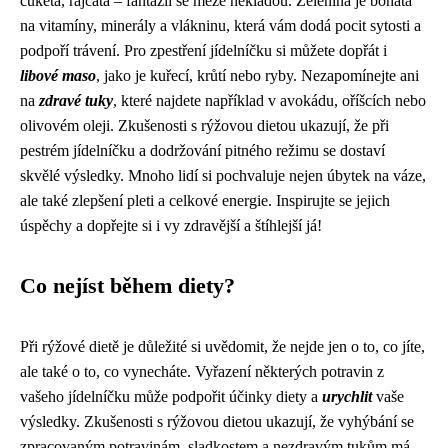
cuketa, rajčata – fantazii se meze nekladou. Zelenina je bohatá
na vitamíny, minerály a vlákninu, která vám dodá pocit sytosti a
podpoří trávení. Pro zpestření jídelníčku si můžete dopřát i
libové maso
, jako je kuřecí, krůtí nebo ryby. Nezapomínejte ani
na
zdravé tuky
, které najdete například v avokádu, oříšcích nebo
olivovém oleji. Zkušenosti s rýžovou dietou ukazují, že při
pestrém jídelníčku a dodržování pitného režimu se dostaví
skvělé výsledky. Mnoho lidí si pochvaluje nejen úbytek na váze,
ale také zlepšení pleti a celkové energie. Inspirujte se jejich
úspěchy a dopřejte si i vy zdravější a štíhlejší já!
Co nejíst během diety?
Při rýžové dietě je důležité si uvědomit, že nejde jen o to, co jíte,
ale také o to, co vynecháte. Vyřazení některých potravin z
vašeho jídelníčku může podpořit účinky diety a
urychlit
vaše
výsledky. Zkušenosti s rýžovou dietou ukazují, že vyhýbání se
zpracovaným potravinám, sladkostem a nezdravým tukům má