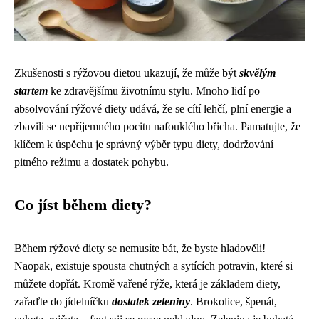
Zkušenosti s rýžovou dietou ukazují, že může být
skvělým
startem
ke zdravějšímu životnímu stylu. Mnoho lidí po
absolvování rýžové diety udává, že se cítí lehčí, plní energie a
zbavili se nepříjemného pocitu nafouklého břicha. Pamatujte, že
klíčem k úspěchu je správný výběr typu diety, dodržování
pitného režimu a dostatek pohybu.
Co jíst během diety?
Během rýžové diety se nemusíte bát, že byste hladověli!
Naopak, existuje spousta chutných a sytících potravin, které si
můžete dopřát. Kromě vařené rýže, která je základem diety,
zařaďte do jídelníčku
dostatek zeleniny
. Brokolice, špenát,