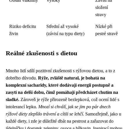
Obsah vlákniny
Vysoký
Závisí na
složení
stravy
Riziko deficitu
Střední až vysoké
Nízké při
živin
(závisí na typu diety)
pestré stravě
Reálné zkušenosti s dietou
Mnoho lidí sdílí pozitivní zkušenosti s rýžovou dietou, a to z
dobrého důvodu.
Rýže, zvláště natural, je bohatá na
komplexní sacharidy, které dodávají energii postupně a
zasytí na delší dobu, čímž pomáhají předcházet chutím na
sladké.
Zároveň je rýže přirozeně bezlepková, což ocení lidé s
intolerancí lepku.
Mnozí si chválí, jak se jim po pár dnech
rýžové diety zlepšilo trávení a cítili se lehčí.
Samozřejmě, jako u
každé diety, i zde je důležité dbát na pestrost a zařazovat do
jídelníčku i dostatek zeleniny, ovoce a bílkovin. Inspirací mohou