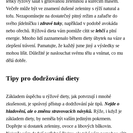
lehký rýžový salát s grilovanou zeleninou a kuřecím masem.
Večeře může být ve znamení dušené zeleniny s rýží natural a
tofu. Nezapomínejte na dostatečný pitný režim a zařaďte do
svého jídelníčku i
zdravé tuky
, například v podobě avokáda
nebo ořechů. Rýžová dieta vám pomůže cítit se
lehčí
a plní
energie. Mnoho lidí zaznamenalo během diety úbytek na váze a
zlepšení trávení. Pamatujte, že každý jsme jiný a výsledky se
mohou lišit. Důležité je naslouchat svému tělu a vnímat, co mu
dělá dobře.
Tipy pro dodržování diety
Základem úspěchu u rýžové diety, jak potvrzují i mnohé
zkušenosti, je správný přístup a dodržování pár tipů.
Nejde o
hladovění, ale o změnu stravovacích návyků.
Rýže, i když je
základem diety, by neměla být vaším jediným pokrmem.
Dopřejte si dostatek zeleniny, ovoce a libových bílkovin.