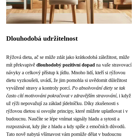
Dlouhodobá udržitelnost
Rýžová dieta, ač se může zdát jako krátkodobá záležitost, může
mít překvapivě
dlouhodobý pozitivní dopad
na vaše stravovací
návyky a celkový přístup k jídlu. Mnoho lidí, kteří si rýžovou
dietu vyzkoušeli, uvádí, že jim pomohla si uvědomit důležitost
vyvážené stravy a kontroly porcí.
Po absolvování diety se tak
často cítí motivováni pokračovat v zdravějším stravování
, i když
už rýži nepovažují za základ jídelníčku. Díky zkušenosti s
rýžovou dietou si osvojíte principy, které můžete uplatňovat i v
budoucnu. Naučíte se lépe vnímat signály hladu a sytosti a
rozpoznávat, kdy jíte z hladu a kdy spíše z emočních důvodů.
Tato nově nabytá všímavost vám pomůže dělat v budoucnu