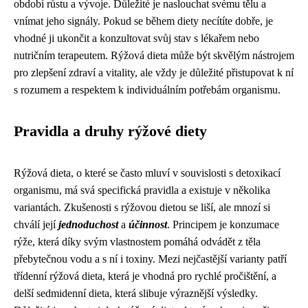
období růstu a vývoje. Důležité je naslouchat svému tělu a
vnímat jeho signály. Pokud se během diety necítíte dobře, je
vhodné ji ukončit a konzultovat svůj stav s lékařem nebo
nutričním terapeutem. Rýžová dieta může být skvělým nástrojem
pro zlepšení zdraví a vitality, ale vždy je důležité přistupovat k ní
s rozumem a respektem k individuálním potřebám organismu.
Pravidla a druhy rýžové diety
Rýžová dieta, o které se často mluví v souvislosti s detoxikací
organismu, má svá specifická pravidla a existuje v několika
variantách. Zkušenosti s rýžovou dietou se liší, ale mnozí si
chválí její
jednoduchost
a
účinnost
. Principem je konzumace
rýže, která díky svým vlastnostem pomáhá odvádět z těla
přebytečnou vodu a s ní i toxiny. Mezi nejčastější varianty patří
třídenní rýžová dieta, která je vhodná pro rychlé pročištění, a
delší sedmidenní dieta, která slibuje výraznější výsledky.