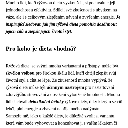
Mnoho lidí, kteří rýžovou dietu vyzkoušeli, si pochvaluje její
jednoduchost a efektivitu. Sdílejí své zkušenosti s úbytkem na
váze, ale i s celkovým zlepšením trávení a zvýšením energie.
Je
inspirující sledovat, jak jim rýžová dieta pomohla dosáhnout
jejich cílů a zlepšit jejich životní styl.
Pro koho je dieta vhodná?
Rýžová dieta, se svými mnoha variantami a přístupy, může být
skvělou volbou
pro širokou škálu lidí, kteří chtějí zlepšit svůj
životní styl a cítit se lépe. Ze zkušeností mnoha vyplývá, že
rýžová dieta může být
účinným nástrojem
pro nastartování
zdravějšího stravování a dosažení vytoužené hmotnosti. Mnoho
lidí si chválí
detoxikační účinky
rýžové diety, díky kterým se cítí
lehčí, plní energie a zbavení nepříjemného nadýmání.
Samozřejmě, jako u každé diety, je důležité zvolit si variantu,
která vám bude vyhovovat a konzultovat ji s vaším lékařem či