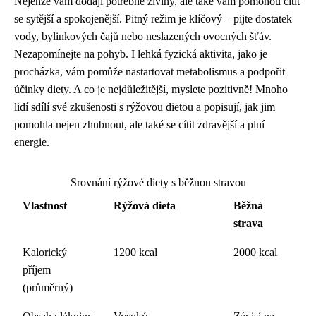
Nejenže vám dodají potřebné živiny, ale také vám pomohou cítit
se sytější a spokojenější. Pitný režim je klíčový – pijte dostatek
vody, bylinkových čajů nebo neslazených ovocných šťáv.
Nezapomínejte na pohyb. I lehká fyzická aktivita, jako je
procházka, vám pomůže nastartovat metabolismus a podpořit
účinky diety. A co je nejdůležitější, myslete pozitivně! Mnoho
lidí sdílí své zkušenosti s rýžovou dietou a popisují, jak jim
pomohla nejen zhubnout, ale také se cítit zdravější a plní
energie.
Srovnání rýžové diety s běžnou stravou
Vlastnost
Rýžová dieta
Běžná
strava
Kalorický
1200 kcal
2000 kcal
příjem
(průměrný)