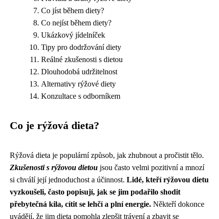
Co jíst během diety?
Co nejíst během diety?
Ukázkový jídelníček
Tipy pro dodržování diety
Reálné zkušenosti s dietou
Dlouhodobá udržitelnost
Alternativy rýžové diety
Konzultace s odborníkem
Co je rýžová dieta?
Rýžová dieta je populární způsob, jak zhubnout a pročistit tělo.
Zkušenosti s rýžovou dietou
jsou často velmi pozitivní a mnozí
si chválí její jednoduchost a účinnost.
Lidé, kteří rýžovou dietu
vyzkoušeli, často popisují, jak se jim podařilo shodit
přebytečná kila, cítit se lehčí a plní energie.
Někteří dokonce
uvádějí, že jim dieta pomohla zlepšit trávení a zbavit se