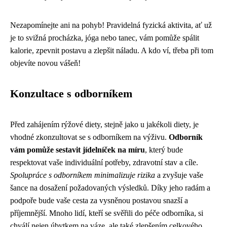
Nezapomínejte ani na pohyb! Pravidelná fyzická aktivita, ať už
je to svižná procházka, jóga nebo tanec, vám pomůže spálit
kalorie, zpevnit postavu a zlepšit náladu. A kdo ví, třeba při tom
objevíte novou vášeň!
Konzultace s odborníkem
Před zahájením rýžové diety, stejně jako u jakékoli diety, je
vhodné zkonzultovat se s odborníkem na výživu.
Odborník
vám pomůže sestavit jídelníček na míru
, který bude
respektovat vaše individuální potřeby, zdravotní stav a cíle.
Spolupráce s odborníkem minimalizuje rizika
a zvyšuje vaše
šance na dosažení požadovaných výsledků. Díky jeho radám a
podpoře bude vaše cesta za vysněnou postavou snazší a
příjemnější. Mnoho lidí, kteří se svěřili do péče odborníka, si
chválí nejen úbytkem na váze, ale také zlepšením celkového