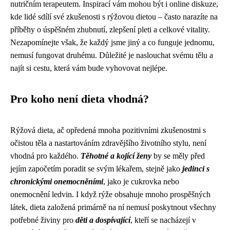
nutričním terapeutem. Inspirací vám mohou být i online diskuze,
kde lidé sdílí své zkušenosti s rýžovou dietou – často narazíte na
příběhy o úspěšném zhubnutí, zlepšení pleti a celkové vitality.
Nezapomínejte však, že každý jsme jiný a co funguje jednomu,
nemusí fungovat druhému. Důležité je naslouchat svému tělu a
najít si cestu, která vám bude vyhovovat nejlépe.
Pro koho není dieta vhodná?
Rýžová dieta, ač opředená mnoha pozitivními zkušenostmi s
očistou těla a nastartováním zdravějšího životního stylu, není
vhodná pro každého.
Těhotné a kojící ženy
by se měly před
jejím započetím poradit se svým lékařem, stejně jako
jedinci s
chronickými onemocněními
, jako je cukrovka nebo
onemocnění ledvin. I když rýže obsahuje mnoho prospěšných
látek, dieta založená primárně na ní nemusí poskytnout všechny
potřebné živiny pro
děti a dospívající
, kteří se nacházejí v