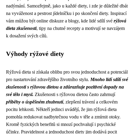
nadýmání. Samozřejmě, jako u každé diety, i zde je důležité dbát
na vyváženost a pestrost jídelníčku i po skončení diety. Inspirací
vám můžou být online diskuze a blogy, kde lidé sdílí své
rýžová
dieta zkušenosti
, tipy na chutné recepty a motivují se navzájem
k dosažení svých cílů.
Výhody rýžové diety
Rýžová dieta si získala oblibu pro svou jednoduchost a potenciál
pro nastartování zdravějšího životního stylu.
Mnoho lidí sdílí své
zkušenosti s rýžovou dietou a zdůrazňuje pozitivní dopady na
své tělo i mysl.
Zkušenosti s rýžovou dietou často zahrnují
příběhy o úspěšném zhubnutí
, zlepšení trávení a celkovém
pocitu lehkosti. Někteří jedinci uvádějí, že jim rýžová dieta
pomohla redukovat nadbytečnou vodu v těle a zmírnit otoky.
Kromě fyzických benefitů si mnozí pochvalují i psychické
účinky. Pravidelnost a jednoduchost diety jim dodává pocit