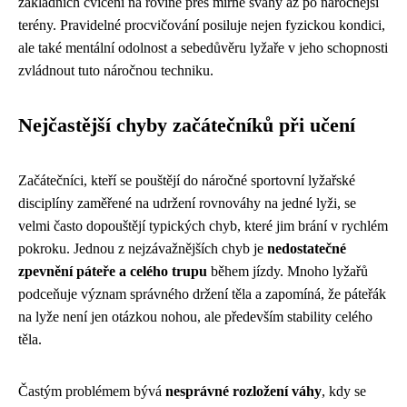
základních cvičení na rovině přes mírné svahy až po náročnější
terény. Pravidelné procvičování posiluje nejen fyzickou kondici,
ale také mentální odolnost a sebedůvěru lyžaře v jeho schopnosti
zvládnout tuto náročnou techniku.
Nejčastější chyby začátečníků při učení
Začátečníci, kteří se pouštějí do náročné sportovní lyžařské
disciplíny zaměřené na udržení rovnováhy na jedné lyži, se
velmi často dopouštějí typických chyb, které jim brání v rychlém
pokroku. Jednou z nejzávažnějších chyb je
nedostatečné
zpevnění páteře a celého trupu
během jízdy. Mnoho lyžařů
podceňuje význam správného držení těla a zapomíná, že páteřák
na lyže není jen otázkou nohou, ale především stability celého
těla.
Častým problémem bývá
nesprávné rozložení váhy
, kdy se