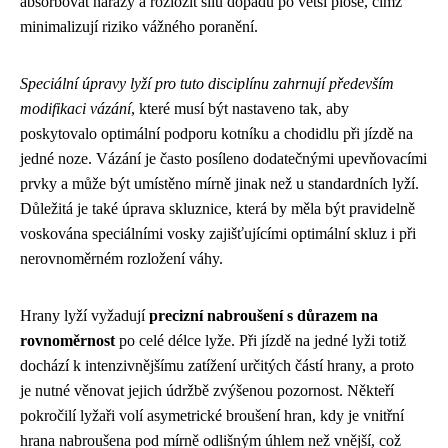
absorbovat nárazy a rozložit sílu dopadu po větší ploše, čímž
minimalizují riziko vážného poranění.
Speciální úpravy lyží pro tuto disciplínu zahrnují především
modifikaci vázání
, které musí být nastaveno tak, aby
poskytovalo optimální podporu kotníku a chodidlu při jízdě na
jedné noze. Vázání je často posíleno dodatečnými upevňovacími
prvky a může být umístěno mírně jinak než u standardních lyží.
Důležitá je také úprava skluznice, která by měla být pravidelně
voskována speciálními vosky zajišťujícími optimální skluz i při
nerovnoměrném rozložení váhy.
Hrany lyží vyžadují
precizní nabroušení s důrazem na
rovnoměrnost
po celé délce lyže. Při jízdě na jedné lyži totiž
dochází k intenzivnějšímu zatížení určitých částí hrany, a proto
je nutné věnovat jejich údržbě zvýšenou pozornost. Někteří
pokročilí lyžaři volí asymetrické broušení hran, kdy je vnitřní
hrana nabroušena pod mírně odlišným úhlem než vnější, což