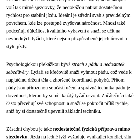
volí tak mírné sjezdovky, že nedokážou nabrat dostatečnou
rychlost pro stabilní jízdu. Ideální je střední svah s pravidelným
povrchem, kde lze postupně zvyšovat náročnost. Mnozí také
podceňují důležitost kvalitního vybavení a snaží se učit na
nevhodných lyžích, které nejsou přizpůsobené jejich úrovni a
stylu jízdy.
Psychologickou překážkou bývá
strach z pádu a nedostatek
sebedůvěry
. Lyžaři se křečovitě snaží vyhnout pádu, což vede k
napjatému držení těla a zhoršené koordinaci pohybů. Přitom
pády jsou přirozenou součástí učení a správná technika pádu je
dovednost, kterou by si měl každý lyžař osvojit. Začátečníci také
často přeceňují své schopnosti a snaží se pokročit příliš rychle,
aniž by si dostatečně upevnili základní techniku.
Zásadní chybou je také
nedostatečná fyzická příprava mimo
sjezdovku
. Jízda na jedné lyži vyžaduje vynikající kondici, sílu