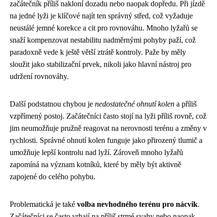
začátečník příliš nakloní dozadu nebo naopak dopředu. Při jízdě
na jedné lyži je klíčové najít ten správný střed, což vyžaduje
neustálé jemné korekce a cit pro rovnováhu. Mnoho lyžařů se
snaží kompenzovat nestabilitu nadměrnými pohyby paží, což
paradoxně vede k ještě větší ztrátě kontroly. Paže by měly
sloužit jako stabilizační prvek, nikoli jako hlavní nástroj pro
udržení rovnováhy.
Další podstatnou chybou je
nedostatečné ohnutí kolen
a příliš
vzpřímený postoj. Začátečníci často stojí na lyži příliš rovně, což
jim neumožňuje pružně reagovat na nerovnosti terénu a změny v
rychlosti. Správné ohnutí kolen funguje jako přirozený tlumič a
umožňuje lepší kontrolu nad lyží. Zároveň mnoho lyžařů
zapomíná na význam kotníků, které by měly být aktivně
zapojené do celého pohybu.
Problematická je také
volba nevhodného terénu pro nácvik
.
Začátečníci se často vrhají na příliš strmé svahy nebo naopak