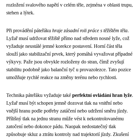
rozložení svalového napětí v celém těle, zejména v oblasti trupu,
stehen a lýtek.
Při provádění páteřáku
hraje zásadní roli práce s těžištěm těla
.
Lyžař musí udržovat těžiště přímo nad středem nosné lyže, což
vyžaduje neustálé jemné korekce postavení. Horní část těla
slouží jako stabilizační prvek, který pomáhá vyvažovat případné
výkyvy. Paže jsou obvykle rozloženy do stran, čímž zvyšují
stabilitu podobně jako balanční tyč u provazolezce. Tato pozice
umožňuje rychlé reakce na změny terénu nebo rychlosti.
Technika páteřáku vyžaduje také
perfektní ovládání hran lyže
.
Lyžař musí být schopen jemně dozovat tlak na vnitřní nebo
vnější hranu podle potřeby zatáčení nebo udržení směru jízdy.
Přílišný tlak na jednu stranu může vést k nekontrolovanému
zatočení nebo dokonce pádu. Naopak nedostatečný tlak
způsobuje skluz a ztrátu kontroly nad trajektorií jízdy. Zkušení