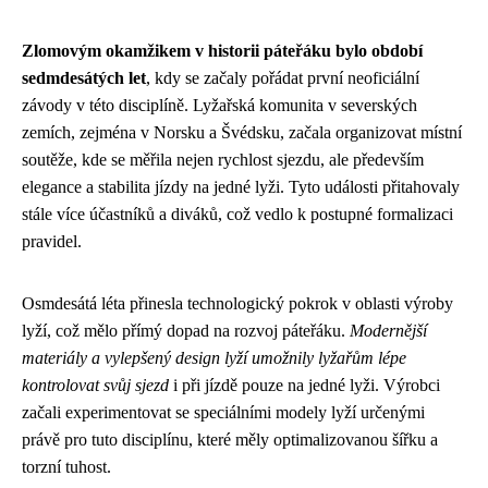
Zlomovým okamžikem v historii páteřáku bylo období
sedmdesátých let
, kdy se začaly pořádat první neoficiální
závody v této disciplíně. Lyžařská komunita v severských
zemích, zejména v Norsku a Švédsku, začala organizovat místní
soutěže, kde se měřila nejen rychlost sjezdu, ale především
elegance a stabilita jízdy na jedné lyži. Tyto události přitahovaly
stále více účastníků a diváků, což vedlo k postupné formalizaci
pravidel.
Osmdesátá léta přinesla technologický pokrok v oblasti výroby
lyží, což mělo přímý dopad na rozvoj páteřáku.
Modernější
materiály a vylepšený design lyží umožnily lyžařům lépe
kontrolovat svůj sjezd
i při jízdě pouze na jedné lyži. Výrobci
začali experimentovat se speciálními modely lyží určenými
právě pro tuto disciplínu, které měly optimalizovanou šířku a
torzní tuhost.