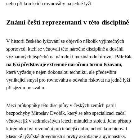
nebo při korekcích rovnováhy na jedné lyži.
Známí čeští reprezentanti v této disciplíně
V historii českého lyžování se objevilo několik výjimečných
sportovců, kteří se věnovali této náročné disciplíně a dosáhli
významných úspěchů na národní i mezinárodní úrovni.
Páteřák
na lyži představuje extrémně náročnou formu lyžování
,
která vyžaduje nejen dokonalou techniku, ale především
vynikající smysl pro rovnováhu a odvahu riskovat na jedné lyži
při sjezdu po svahu.
Mezi průkopníky této disciplíny v českých zemích patřil
bezpochyby Miroslav Dvořák, který se této specializaci začal
věnovat již v sedmdesátých letech minulého století. Jeho přístup
k tréninku byl revoluční pro tehdejší dobu, neboť kombinoval
klasické lyžařské dovednosti s prvky akrobacie a gymnastiky.