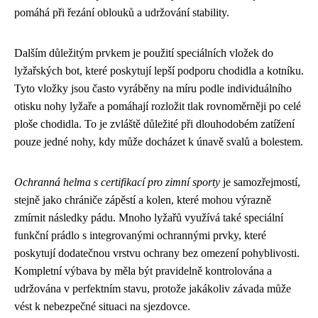
pomáhá při řezání oblouků a udržování stability.
Dalším důležitým prvkem je použití speciálních vložek do
lyžařských bot, které poskytují lepší podporu chodidla a kotníku.
Tyto vložky jsou často vyráběny na míru podle individuálního
otisku nohy lyžaře a pomáhají rozložit tlak rovnoměrněji po celé
ploše chodidla. To je zvláště důležité při dlouhodobém zatížení
pouze jedné nohy, kdy může docházet k únavě svalů a bolestem.
Ochranná helma s certifikací pro zimní sporty
je samozřejmostí,
stejně jako chrániče zápěstí a kolen, které mohou výrazně
zmírnit následky pádu. Mnoho lyžařů využívá také speciální
funkční prádlo s integrovanými ochrannými prvky, které
poskytují dodatečnou vrstvu ochrany bez omezení pohyblivosti.
Kompletní výbava by měla být pravidelně kontrolována a
udržována v perfektním stavu, protože jakákoliv závada může
vést k nebezpečné situaci na sjezdovce.