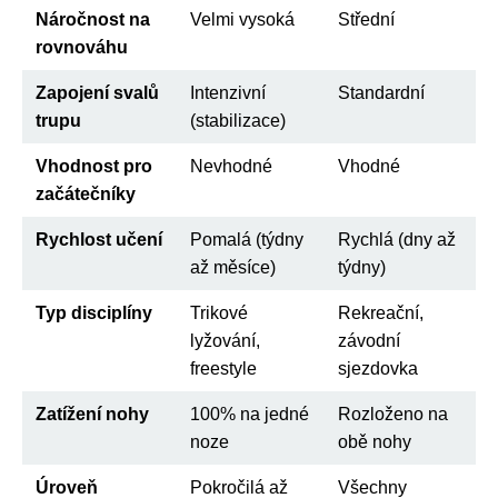
Náročnost na
Velmi vysoká
Střední
rovnováhu
Zapojení svalů
Intenzivní
Standardní
trupu
(stabilizace)
Vhodnost pro
Nevhodné
Vhodné
začátečníky
Rychlost učení
Pomalá (týdny
Rychlá (dny až
až měsíce)
týdny)
Typ disciplíny
Trikové
Rekreační,
lyžování,
závodní
freestyle
sjezdovka
Zatížení nohy
100% na jedné
Rozloženo na
noze
obě nohy
Úroveň
Pokročilá až
Všechny