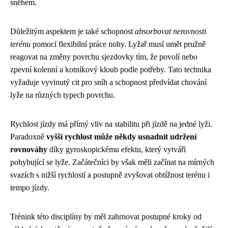
sněhem.
Důležitým aspektem je také schopnost
absorbovat nerovnosti
terénu
pomocí flexibilní práce nohy. Lyžař musí umět pružně
reagovat na změny povrchu sjezdovky tím, že povolí nebo
zpevní kolenní a kotníkový kloub podle potřeby. Tato technika
vyžaduje vyvinutý cit pro sníh a schopnost předvídat chování
lyže na různých typech povrchu.
Rychlost jízdy má přímý vliv na stabilitu při jízdě na jedné lyži.
Paradoxně
vyšší rychlost může někdy usnadnit udržení
rovnováhy
díky gyroskopickému efektu, který vytváří
pohybující se lyže. Začátečníci by však měli začínat na mírných
svazích s nižší rychlostí a postupně zvyšovat obtížnost terénu i
tempo jízdy.
Trénink této disciplíny by měl zahrnovat postupné kroky od