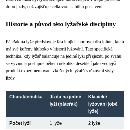
dobu jízdy, což zajišťuje celkovou stabilitu postavení.
Historie a původ této lyžařské disciplíny
Páteřák na lyže představuje fascinující sportovní disciplínu, která
má své kořeny hluboko v historii lyžování. Tato specifická
technika, kdy lyžař balancuje na jediné lyži při sjezdu po svahu,
se vyvinula postupně během několika desetiletí jako vedlejší
produkt experimentování zkušených lyžařů s různými styly
jízdy.
Charakteristika
Jízda na jedné
Klasické
lyži (páteřák)
lyžování (obě
lyže)
Počet lyží
1 lyže
2 lyže