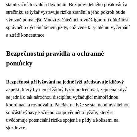
stabilizačních svalů a flexibilitu. Bez pravidelného posilování a
strečinku se lyžař vystavuje riziku zranění a jeho pokrok bude
výrazně pomalejší. Mnozí začátečníci rovněž ignorují důležitost
správného dýchání během jízdy, což vede k rychlému vyčerpání
a ztrátě koncentrace.
Bezpečnostní pravidla a ochranné
pomůcky
Bezpečnost při lyžování na jedné lyži představuje klíčový
aspekt
, který by neměl žádný lyžař podceňovat, zejména když
se jedná o tak náročnou disciplínu vyžadující mimořádnou
koordinaci a rovnováhu. Páteřák na lyže se stal neodmyslitelnou
součástí výbavy každého zodpovědného lyžaře, který si
uvědomuje potenciální rizika spojená s pády a kolizemi na
sjezdovce.