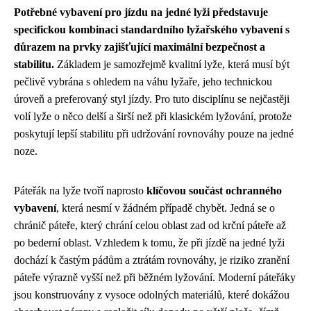
Potřebné vybavení pro jízdu na jedné lyži představuje
specifickou kombinaci standardního lyžařského vybavení s
důrazem na prvky zajišťující maximální bezpečnost a
stabilitu.
Základem je samozřejmě kvalitní lyže, která musí být
pečlivě vybrána s ohledem na váhu lyžaře, jeho technickou
úroveň a preferovaný styl jízdy. Pro tuto disciplínu se nejčastěji
volí lyže o něco delší a širší než při klasickém lyžování, protože
poskytují lepší stabilitu při udržování rovnováhy pouze na jedné
noze.
Páteřák na lyže tvoří naprosto
klíčovou součást ochranného
vybavení
, která nesmí v žádném případě chybět. Jedná se o
chránič páteře, který chrání celou oblast zad od krční páteře až
po bederní oblast. Vzhledem k tomu, že při jízdě na jedné lyži
dochází k častým pádům a ztrátám rovnováhy, je riziko zranění
páteře výrazně vyšší než při běžném lyžování. Moderní páteřáky
jsou konstruovány z vysoce odolných materiálů, které dokážou