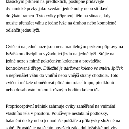
klasickým prknem na předloktích, postupně přidávejte
dynamické prvky jako zvedání jedné nohy nebo střídavé
dotýkání ramen. Tyto cviky připravují tělo na situace, kdy
musíte přenášet váhu z jedné lyže na druhou nebo kompletně
odlehčit jednu lyži.
Cvičení na jedné noze jsou nenahraditelným prvkem přípravy na
lyžařskou disciplínu vyžadující jízdu na jedné lyži. Stůjte na
jedné noze s mírně pokrčeným kolenem a provádějte
kontrolované dřepy.
Důležité je udržovat koleno ve směru špiček
a nepřenášet váhu do vnitřní nebo vnější strany chodidla. Toto
cvičení můžete obměňovat přidáním rotací trupu, předklonů
nebo dosahování rukou k různým bodům kolem těla.
Proprioceptivní trénink zahrnuje cviky zaměřené na vnímání
vlastního těla v prostoru. Používejte nestabilní podložky,
balanční desky nebo jednoduše polštáře a přikrývky složené na
sobě. Provádějte na těchto površích základní lyžařské pohyby,