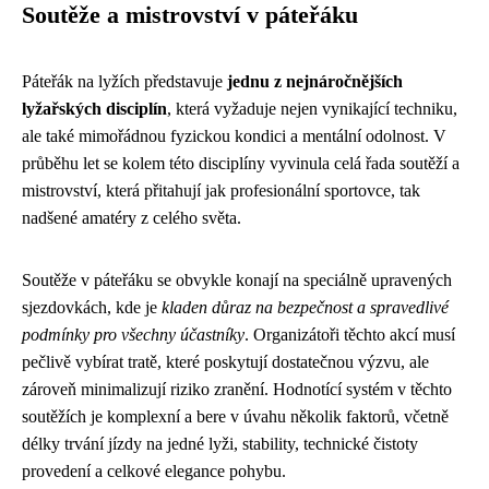
Soutěže a mistrovství v páteřáku
Páteřák na lyžích představuje
jednu z nejnáročnějších
lyžařských disciplín
, která vyžaduje nejen vynikající techniku,
ale také mimořádnou fyzickou kondici a mentální odolnost. V
průběhu let se kolem této disciplíny vyvinula celá řada soutěží a
mistrovství, která přitahují jak profesionální sportovce, tak
nadšené amatéry z celého světa.
Soutěže v páteřáku se obvykle konají na speciálně upravených
sjezdovkách, kde je
kladen důraz na bezpečnost a spravedlivé
podmínky pro všechny účastníky
. Organizátoři těchto akcí musí
pečlivě vybírat tratě, které poskytují dostatečnou výzvu, ale
zároveň minimalizují riziko zranění. Hodnotící systém v těchto
soutěžích je komplexní a bere v úvahu několik faktorů, včetně
délky trvání jízdy na jedné lyži, stability, technické čistoty
provedení a celkové elegance pohybu.