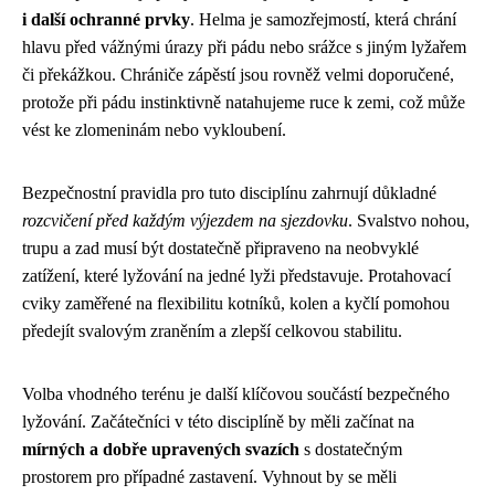
i další ochranné prvky
. Helma je samozřejmostí, která chrání
hlavu před vážnými úrazy při pádu nebo srážce s jiným lyžařem
či překážkou. Chrániče zápěstí jsou rovněž velmi doporučené,
protože při pádu instinktivně natahujeme ruce k zemi, což může
vést ke zlomeninám nebo vykloubení.
Bezpečnostní pravidla pro tuto disciplínu zahrnují důkladné
rozcvičení před každým výjezdem na sjezdovku
. Svalstvo nohou,
trupu a zad musí být dostatečně připraveno na neobvyklé
zatížení, které lyžování na jedné lyži představuje. Protahovací
cviky zaměřené na flexibilitu kotníků, kolen a kyčlí pomohou
předejít svalovým zraněním a zlepší celkovou stabilitu.
Volba vhodného terénu je další klíčovou součástí bezpečného
lyžování. Začátečníci v této disciplíně by měli začínat na
mírných a dobře upravených svazích
s dostatečným
prostorem pro případné zastavení. Vyhnout by se měli