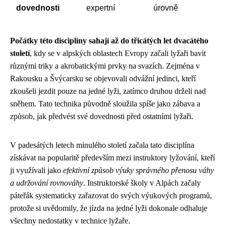
dovednosti
expertní
úrovně
Počátky této disciplíny sahají až do třicátých let dvacátého
století
, kdy se v alpských oblastech Evropy začali lyžaři bavit
různými triky a akrobatickými prvky na svazích. Zejména v
Rakousku a Švýcarsku se objevovali odvážní jedinci, kteří
zkoušeli jezdit pouze na jedné lyži, zatímco druhou drželi nad
sněhem. Tato technika původně sloužila spíše jako zábava a
způsob, jak předvést své dovednosti před ostatními lyžaři.
V padesátých letech minulého století začala tato disciplína
získávat na popularitě především mezi instruktory lyžování, kteří
ji využívali jako
efektivní způsob výuky správného přenosu váhy
a udržování rovnováhy
. Instruktorské školy v Alpách začaly
páteřák systematicky zařazovat do svých výukových programů,
protože si uvědomily, že jízda na jedné lyži dokonale odhaluje
všechny nedostatky v technice lyžaře.