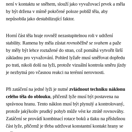
není v kontaktu se sněhem, slouží jako vyvažovací prvek a měla
by být držena v mírně pokrčené poloze poblíž těla, aby
nepůsobila jako destabilizující faktor.
Horní část těla hraje rovněž nezastupitelnou roli v udržení
stability. Ramena by měla zůstat
rovnoběžně se svahem
a paže
by měly být lehce roztažené do stran, což pomáhá vytvořit širší
základnu pro vyvažování. Pohled lyžaře musí směřovat dopředu
po trati, nikoli dolů na lyži, protože vizuální kontrola směru jízdy
je nezbytná pro včasnou reakci na terénní nerovnosti.
Při zatáčení na jedné lyži je nutné
zvládnout techniku náklonu
celého těla do oblouku
, přičemž lyže musí být postavena na
správnou hranu. Tento náklon musí být plynulý a kontrolovaný,
protože jakýkoliv prudký pohyb může vést ke ztrátě rovnováhy.
Zatáčení se provádí kombinací rotace boků a tlaku na příslušnou
část lyže, přičemž je třeba udržovat konstantní kontakt hrany se