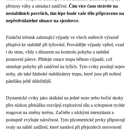
přenosy váhy a simulaci zatáčení.
Čím více času strávíte na
nestabilních površích, tím lépe bude vaše tělo připraveno na
nepředvídatelné situace na sjezdovce
.
Funkční trénink zahrnující výpady ve všech směrech výrazně
přispívá ke stabilitě při lyžování. Provádějte výpady vpřed, vzad
i do stran, vždy s důrazem na kontrolu pohybu a stabilní
postavení pánve. Přidejte rotace trupu během výpadů, což
simuluje pohyby při zatáčení na lyžích. Tyto cviky posilují nejen
nohy, ale také hluboké stabilizátory trupu, které jsou při nošení
páteřáku ještě důležitější.
Dynamické cviky jako skákání na jedné noze nebo boční skoky
přes nízkou překážku rozvíjejí explozivní sílu a schopnost rychle
reagovat na změny terénu. Začněte s nízkými intenzitami a
postupně zvyšujte náročnost. Tyto plyometrické prvky připravují
svaly na náhlé zatížení, které nastává při přejezdech nerovností