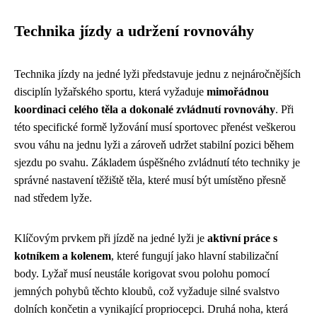
Technika jízdy a udržení rovnováhy
Technika jízdy na jedné lyži představuje jednu z nejnáročnějších
disciplín lyžařského sportu, která vyžaduje
mimořádnou
koordinaci celého těla a dokonalé zvládnutí rovnováhy
. Při
této specifické formě lyžování musí sportovec přenést veškerou
svou váhu na jednu lyži a zároveň udržet stabilní pozici během
sjezdu po svahu. Základem úspěšného zvládnutí této techniky je
správné nastavení těžiště těla, které musí být umístěno přesně
nad středem lyže.
Klíčovým prvkem při jízdě na jedné lyži je
aktivní práce s
kotníkem a kolenem
, které fungují jako hlavní stabilizační
body. Lyžař musí neustále korigovat svou polohu pomocí
jemných pohybů těchto kloubů, což vyžaduje silné svalstvo
dolních končetin a vynikající propriocepci. Druhá noha, která