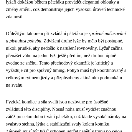
lyžaři dokážou během páteřáku provádět elegantní oblouky a
změny směru, což demonstruje jejich vysokou úroveň technické
zdatnosti.
Důležitým faktorem při zvládání páteřáku je
správné načasování
a plynulost pohybu
. Zdvižení druhé lyže by mělo být postupné,
nikoli prudké, aby nedošlo k narušení rovnováhy. Lyžař začína
přenášet váhu na jednu lyži ještě předtím, než druhou úplně
zvedne ze sněhu. Tento přechodový okamžik je kritický a
vyžaduje cit pro správný timing. Pohyb musí být koordinovaný s
celkovým rytmem jízdy a přizpůsobený aktuálním podmínkám
na svahu.
Fyzická kondice a síla svalů jsou nezbytné pro úspěšné
zvládnutí této disciplíny. Nosná noha musí vydržet značnou
zátěž po celou dobu trvání páteřáku, což klade vysoké nároky na
svalstvo stehna, lýtka a stabilizační svaly kolem kotníku.
Zároveň musí být lyžař schopen udržet napětí v trupu po celou