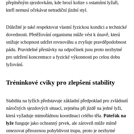
přeplněným sjezdovkám, kde hrozí kolize s ostatními lyžaři,
kteří nemusí očekávat netradiční jízdní styl.
Důležité je také respektovat vlastní fyzickou kondici a technické
dovednosti. Přetěžování organismu může vést k únavě, která
snižuje schopnost udržet rovnováhu a zvyšuje pravděpodobnost
pádu. Pravidelné přestávky na odpočinek jsou proto nezbytné
pro udržení koncentrace a fyzické výkonnosti po celou dobu
lyžování.
Tréninkové cviky pro zlepšení stability
Stabilita na lyžích představuje základní předpoklad pro zvládnutí
náročných sjezdových situací, zejména při jízdě na jedné lyži,
která vyžaduje mimořádnou koordinaci celého těla.
Páteřák na
lyže
funguje jako ochranný prvek, ale zároveň může mírně
omezovat přirozenou pohyblivost trupu, proto je nezbytné