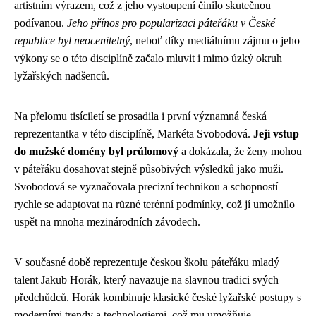
artistním výrazem, což z jeho vystoupení činilo skutečnou
podívanou.
Jeho přínos pro popularizaci páteřáku v České
republice byl neocenitelný
, neboť díky mediálnímu zájmu o jeho
výkony se o této disciplíně začalo mluvit i mimo úzký okruh
lyžařských nadšenců.
Na přelomu tisíciletí se prosadila i první významná česká
reprezentantka v této disciplíně, Markéta Svobodová.
Její vstup
do mužské domény byl průlomový
a dokázala, že ženy mohou
v páteřáku dosahovat stejně působivých výsledků jako muži.
Svobodová se vyznačovala precizní technikou a schopností
rychle se adaptovat na různé terénní podmínky, což jí umožnilo
uspět na mnoha mezinárodních závodech.
V současné době reprezentuje českou školu páteřáku mladý
talent Jakub Horák, který navazuje na slavnou tradici svých
předchůdců. Horák kombinuje klasické české lyžařské postupy s
moderními trendy a technologiemi, což mu umožňuje