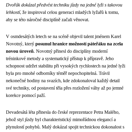
Dvořák dokázal předvést techniku jízdy na jedné lyži s takovou
lehkostí
, že inspiroval celou generaci mladých lyžařů k tomu,
aby se této náročné disciplíně začali věnovat.
V osmdesátých letech se na scéně objevil talent jménem Karel
Novotný, který
posunul hranice možností páteřáku na zcela
novou úroveň
. Novotný přinesl do disciplíny moderní
tréninkové metody a systematický přístup k přípravě. Jeho
schopnost udržet stabilitu při vysokých rychlostech na jedné lyži
byla pro mnohé odborníky téměř nepochopitelná. Trávil
nekonečné hodiny na svazích, kde zdokonaloval každý detail
své techniky, od postavení těla přes rozložení váhy až po jemné
korekce pomocí paží.
Devadesátá léta přinesla do české reprezentace Petra Malého,
jehož styl jízdy byl charakteristický mimořádnou elegancí a
plynulostí pohybů. Malý dokázal spojit technickou dokonalost s