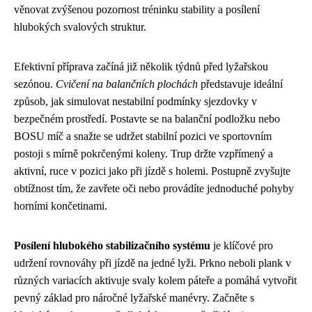
věnovat zvýšenou pozornost tréninku stability a posílení
hlubokých svalových struktur.
Efektivní příprava začíná již několik týdnů před lyžařskou
sezónou.
Cvičení na balančních plochách
představuje ideální
způsob, jak simulovat nestabilní podmínky sjezdovky v
bezpečném prostředí. Postavte se na balanční podložku nebo
BOSU míč a snažte se udržet stabilní pozici ve sportovním
postoji s mírně pokrčenými koleny. Trup držte vzpřímený a
aktivní, ruce v pozici jako při jízdě s holemi. Postupně zvyšujte
obtížnost tím, že zavřete oči nebo provádíte jednoduché pohyby
horními končetinami.
Posílení hlubokého stabilizačního systému
je klíčové pro
udržení rovnováhy při jízdě na jedné lyži. Prkno neboli plank v
různých variacích aktivuje svaly kolem páteře a pomáhá vytvořit
pevný základ pro náročné lyžařské manévry. Začněte s