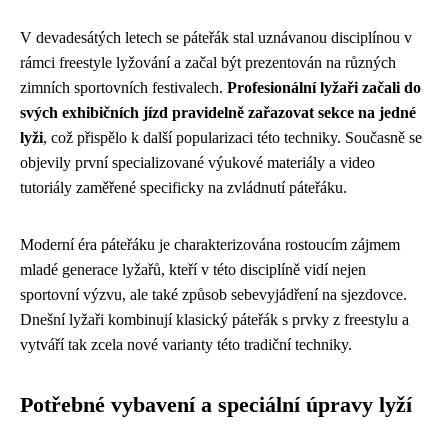
V devadesátých letech se páteřák stal uznávanou disciplínou v
rámci freestyle lyžování a začal být prezentován na různých
zimních sportovních festivalech.
Profesionální lyžaři začali do
svých exhibičních jízd pravidelně zařazovat sekce na jedné
lyži
, což přispělo k další popularizaci této techniky. Současně se
objevily první specializované výukové materiály a video
tutoriály zaměřené specificky na zvládnutí páteřáku.
Moderní éra páteřáku je charakterizována rostoucím zájmem
mladé generace lyžařů, kteří v této disciplíně vidí nejen
sportovní výzvu, ale také způsob sebevyjádření na sjezdovce.
Dnešní lyžaři kombinují klasický páteřák s prvky z freestylu a
vytváří tak zcela nové varianty této tradiční techniky.
Potřebné vybavení a speciální úpravy lyží