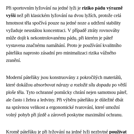
Při sportovním lyžování na jedné lyži je
riziko pádu výrazně
vyšší
než při klasickém lyžování na dvou lyžích, protože celá
hmotnost těla spočívá pouze na jedné noze a udržení stability
vyžaduje neustálou koncentraci. V případě ztráty rovnováhy
může dojít k nekontrolovanému pádu, při kterém je páteř
vystavena značnému namáhání. Proto je používání kvalitního
páteřáku naprosto zásadní pro minimalizaci rizika vážného
zranění.
Moderní páteřáky jsou konstruovány z pokročilých materiálů,
které dokážou
absorbovat nárazy a rozložit sílu dopadu
po větší
ploše těla. Tyto ochranné pomůcky chrání nejen samotnou páteř,
ale často i žebra a ledviny. Při výběru páteřáku je důležité dbát
na správnou velikost a ergonomické tvarování, které umožní
volný pohyb při jízdě a zároveň poskytne maximální ochranu.
Kromě páteřáku je při lyžování na jedné lyži nezbytné
používat