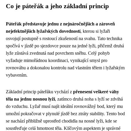
Co je páteřák a jeho základní princip
Páteřák představuje jednu z nejnáročnějších a zároveň
nejefektnějších lyžařských dovedností
, kterou si lyžaři
osvojují postupně s rostoucí zkušeností na svahu. Tato technika
spočívá v jízdě po sjezdovce pouze na jedné lyži, přičemž druhá
lyže zůstává zvednutá nad povrchem sněhu. Celý pohyb
vyžaduje mimořádnou koordinaci, vynikající smysl pro
rovnováhu a dokonalou kontrolu nad vlastním tělem i lyžařským
vybavením.
Základní princip páteřáku vychází z
přenesení veškeré váhy
těla na jednu nosnou lyži
, zatímco druhá noha s lyží se zdvihá
do vzduchu. Lyžař musí najít ideální rovnovážný bod, který mu
umožní pokračovat v plynulé jízdě bez ztráty stability. Tento bod
se nachází přibližně uprostřed chodidla na nosné lyži, kde se
soustřeďuje celá hmotnost těla. Klíčovým aspektem je správné