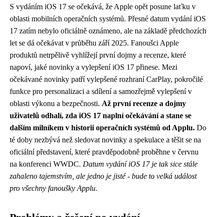
S vydáním iOS 17 se očekává, že Apple opět posune laťku v
oblasti mobilních operačních systémů. Přesné datum vydání iOS
17 zatím nebylo oficiálně oznámeno, ale na základě předchozích
let se dá očekávat v průběhu září 2025. Fanoušci Apple
produktů netrpělivě vyhlížejí první dojmy a recenze, které
napoví, jaké novinky a vylepšení iOS 17 přinese. Mezi
očekávané novinky patří vylepšené rozhraní CarPlay, pokročilé
funkce pro personalizaci a sdílení a samozřejmě vylepšení v
oblasti výkonu a bezpečnosti.
Až první recenze a dojmy
uživatelů odhalí, zda iOS 17 naplní očekávání a stane se
dalším milníkem v historii operačních systémů od Applu.
Do
té doby nezbývá než sledovat novinky a spekulace a těšit se na
oficiální představení, které pravděpodobně proběhne v červnu
na konferenci WWDC.
Datum vydání iOS 17 je tak sice stále
zahaleno tajemstvím, ale jedno je jisté - bude to velká událost
pro všechny fanoušky Applu.