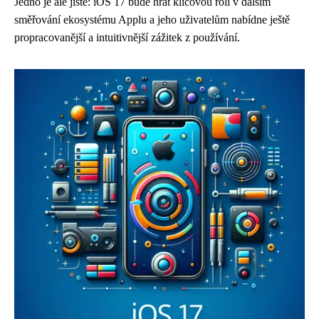
Jedno je ale jisté: iOS 17 bude hrát klíčovou roli v dalším
směřování ekosystému Applu a jeho uživatelům nabídne ještě
propracovanější a intuitivnější zážitek z používání.