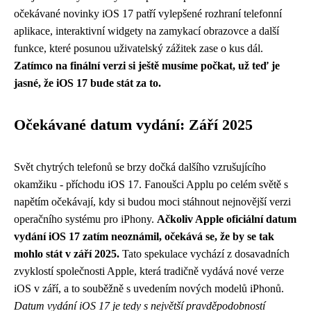
očekávané novinky iOS 17 patří vylepšené rozhraní telefonní
aplikace, interaktivní widgety na zamykací obrazovce a další
funkce, které posunou uživatelský zážitek zase o kus dál.
Zatímco na finální verzi si ještě musíme počkat, už teď je
jasné, že iOS 17 bude stát za to.
Očekávané datum vydání: Září 2025
Svět chytrých telefonů se brzy dočká dalšího vzrušujícího
okamžiku - příchodu iOS 17. Fanoušci Applu po celém světě s
napětím očekávají, kdy si budou moci stáhnout nejnovější verzi
operačního systému pro iPhony.
Ačkoliv Apple oficiální datum
vydání iOS 17 zatím neoznámil, očekává se, že by se tak
mohlo stát v září 2025.
Tato spekulace vychází z dosavadních
zvyklostí společnosti Apple, která tradičně vydává nové verze
iOS v září, a to souběžně s uvedením nových modelů iPhonů.
Datum vydání iOS 17 je tedy s největší pravděpodobností