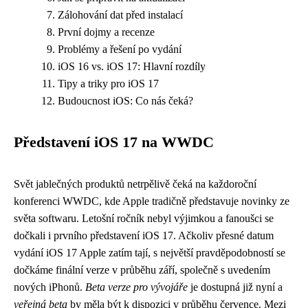
Zálohování dat před instalací
První dojmy a recenze
Problémy a řešení po vydání
iOS 16 vs. iOS 17: Hlavní rozdíly
Tipy a triky pro iOS 17
Budoucnost iOS: Co nás čeká?
Představení iOS 17 na WWDC
Svět jablečných produktů netrpělivě čeká na každoroční
konferenci WWDC, kde Apple tradičně představuje novinky ze
světa softwaru. Letošní ročník nebyl výjimkou a fanoušci se
dočkali i prvního představení iOS 17. Ačkoliv přesné datum
vydání iOS 17 Apple zatím tají, s největší pravděpodobností se
dočkáme finální verze v průběhu září, společně s uvedením
nových iPhonů.
Beta verze pro vývojáře
je dostupná již nyní a
veřejná beta
by měla být k dispozici v průběhu července. Mezi