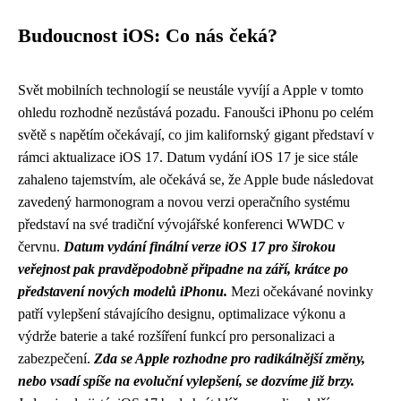
Budoucnost iOS: Co nás čeká?
Svět mobilních technologií se neustále vyvíjí a Apple v tomto
ohledu rozhodně nezůstává pozadu. Fanoušci iPhonu po celém
světě s napětím očekávají, co jim kalifornský gigant představí v
rámci aktualizace iOS 17. Datum vydání iOS 17 je sice stále
zahaleno tajemstvím, ale očekává se, že Apple bude následovat
zavedený harmonogram a novou verzi operačního systému
představí na své tradiční vývojářské konferenci WWDC v
červnu.
Datum vydání finální verze iOS 17 pro širokou
veřejnost pak pravděpodobně připadne na září, krátce po
představení nových modelů iPhonu.
Mezi očekávané novinky
patří vylepšení stávajícího designu, optimalizace výkonu a
výdrže baterie a také rozšíření funkcí pro personalizaci a
zabezpečení.
Zda se Apple rozhodne pro radikálnější změny,
nebo vsadí spíše na evoluční vylepšení, se dozvíme již brzy.