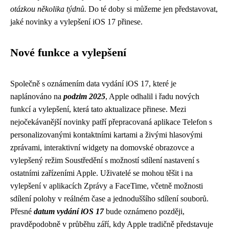
otázkou několika týdnů.
Do té doby si můžeme jen představovat,
jaké novinky a vylepšení iOS 17 přinese.
Nové funkce a vylepšení
Společně s oznámením data vydání iOS 17, které je
naplánováno na
podzim 2025
, Apple odhalil i řadu nových
funkcí a vylepšení, která tato aktualizace přinese. Mezi
nejočekávanější novinky patří přepracovaná aplikace Telefon s
personalizovanými kontaktními kartami a živými hlasovými
zprávami, interaktivní widgety na domovské obrazovce a
vylepšený režim Soustředění s možností sdílení nastavení s
ostatními zařízeními Apple. Uživatelé se mohou těšit i na
vylepšení v aplikacích Zprávy a FaceTime, včetně možnosti
sdílení polohy v reálném čase a jednoduššího sdílení souborů.
Přesné
datum vydání iOS 17
bude oznámeno později,
pravděpodobně v průběhu září, kdy Apple tradičně představuje