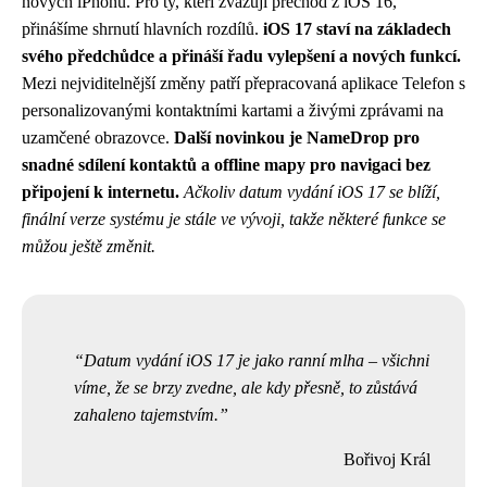
nových iPhonů. Pro ty, kteří zvažují přechod z iOS 16,
přinášíme shrnutí hlavních rozdílů.
iOS 17 staví na základech
svého předchůdce a přináší řadu vylepšení a nových funkcí.
Mezi nejviditelnější změny patří přepracovaná aplikace Telefon s
personalizovanými kontaktními kartami a živými zprávami na
uzamčené obrazovce.
Další novinkou je NameDrop pro
snadné sdílení kontaktů a offline mapy pro navigaci bez
připojení k internetu.
Ačkoliv datum vydání iOS 17 se blíží,
finální verze systému je stále ve vývoji, takže některé funkce se
můžou ještě změnit.
Datum vydání iOS 17 je jako ranní mlha – všichni
víme, že se brzy zvedne, ale kdy přesně, to zůstává
zahaleno tajemstvím.
Bořivoj Král