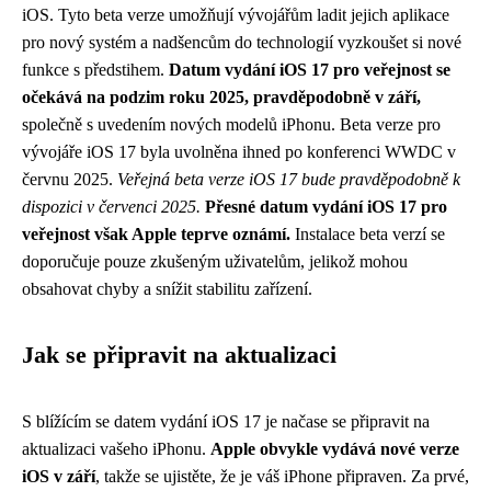
iOS. Tyto beta verze umožňují vývojářům ladit jejich aplikace
pro nový systém a nadšencům do technologií vyzkoušet si nové
funkce s předstihem.
Datum vydání iOS 17 pro veřejnost se
očekává na podzim roku 2025, pravděpodobně v září,
společně s uvedením nových modelů iPhonu. Beta verze pro
vývojáře iOS 17 byla uvolněna ihned po konferenci WWDC v
červnu 2025.
Veřejná beta verze iOS 17 bude pravděpodobně k
dispozici v červenci 2025.
Přesné datum vydání iOS 17 pro
veřejnost však Apple teprve oznámí.
Instalace beta verzí se
doporučuje pouze zkušeným uživatelům, jelikož mohou
obsahovat chyby a snížit stabilitu zařízení.
Jak se připravit na aktualizaci
S blížícím se datem vydání iOS 17 je načase se připravit na
aktualizaci vašeho iPhonu.
Apple obvykle vydává nové verze
iOS v září
, takže se ujistěte, že je váš iPhone připraven. Za prvé,