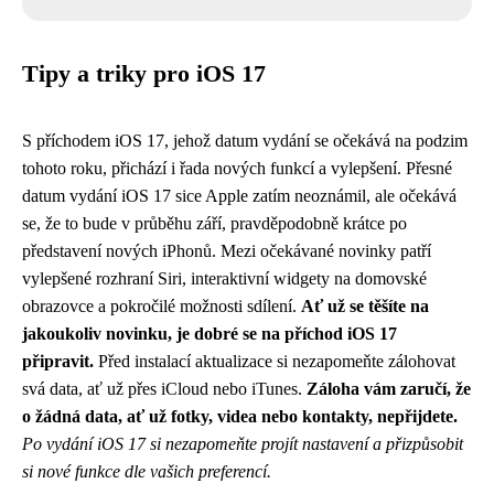
Tipy a triky pro iOS 17
S příchodem iOS 17, jehož datum vydání se očekává na podzim
tohoto roku, přichází i řada nových funkcí a vylepšení. Přesné
datum vydání iOS 17 sice Apple zatím neoznámil, ale očekává
se, že to bude v průběhu září, pravděpodobně krátce po
představení nových iPhonů. Mezi očekávané novinky patří
vylepšené rozhraní Siri, interaktivní widgety na domovské
obrazovce a pokročilé možnosti sdílení.
Ať už se těšíte na
jakoukoliv novinku, je dobré se na příchod iOS 17
připravit.
Před instalací aktualizace si nezapomeňte zálohovat
svá data, ať už přes iCloud nebo iTunes.
Záloha vám zaručí, že
o žádná data, ať už fotky, videa nebo kontakty, nepřijdete.
Po vydání iOS 17 si nezapomeňte projít nastavení a přizpůsobit
si nové funkce dle vašich preferencí.