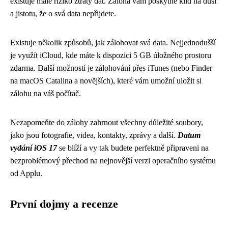
existuje malé riziko ztráty dat. Záloha vám poskytne klid na duši
a jistotu, že o svá data nepřijdete.
Existuje několik způsobů, jak zálohovat svá data. Nejjednodušší
je využít iCloud, kde máte k dispozici 5 GB úložného prostoru
zdarma. Další možností je zálohování přes iTunes (nebo Finder
na macOS Catalina a novějších), které vám umožní uložit si
zálohu na váš počítač.
Nezapomeňte do zálohy zahrnout všechny důležité soubory,
jako jsou fotografie, videa, kontakty, zprávy a další.
Datum
vydání iOS 17
se blíží a vy tak budete perfektně připraveni na
bezproblémový přechod na nejnovější verzi operačního systému
od Applu.
První dojmy a recenze