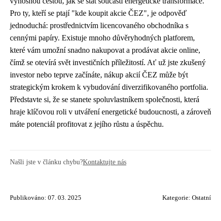
výnosnou cestou, jak se stát součástí energetické transformace.
Pro ty, kteří se ptají "kde koupit akcie ČEZ", je odpověď
jednoduchá: prostřednictvím licencovaného obchodníka s
cennými papíry. Existuje mnoho důvěryhodných platforem,
které vám umožní snadno nakupovat a prodávat akcie online,
čímž se otevírá svět investičních příležitostí. Ať už jste zkušený
investor nebo teprve začínáte, nákup akcií ČEZ může být
strategickým krokem k vybudování diverzifikovaného portfolia.
Představte si, že se stanete spoluvlastníkem společnosti, která
hraje klíčovou roli v utváření energetické budoucnosti, a zároveň
máte potenciál profitovat z jejího růstu a úspěchu.
Našli jste v článku chybu?
Kontaktujte nás
Publikováno: 07. 03. 2025
Kategorie:
Ostatní