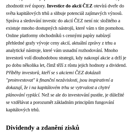
zhodnotit své úspory.
Investice do akcií ČEZ
otevírá dveře do
světa kapitálových trhů a slibuje potenciál zajímavých výnosů.
Správa a sledování investic do akcií ČEZ není nic složitého a
existuje mnoho dostupných nástrojů, které vám s tím pomohou.
Online platformy obchodníků s cennými papíry nabízejí
přehledné grafy vývoje ceny akcií, aktuální zprávy z trhu a
analytické nástroje, které vám usnadní rozhodování. Mnoho
investorů volí dlouhodobou strategii, kdy nakoupí akcie a drží je
po dobu několika let, čímž těží z růstu jejich hodnoty a dividend.
Příběhy investorů, kteří se s akciemi ČEZ dokázali
"proinvestovat" k finanční nezávislosti, jsou inspirativní a
dokazují, že i na kapitálovém trhu se vytrvalost a chytré
plánování vyplácí.
Než se ale do investování pustíte, je důležité
se vzdělávat a porozumět základním principům fungování
kapitálových trhů.
Dividendy a zdanění zisků