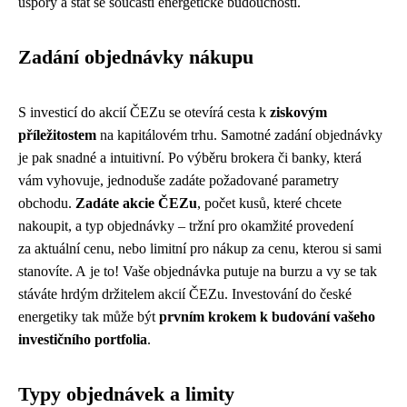
úspory a stát se součástí energetické budoucnosti.
Zadání objednávky nákupu
S investicí do akcií ČEZu se otevírá cesta k
ziskovým
příležitostem
na kapitálovém trhu. Samotné zadání objednávky
je pak snadné a intuitivní. Po výběru brokera či banky, která
vám vyhovuje, jednoduše zadáte požadované parametry
obchodu.
Zadáte akcie ČEZu
, počet kusů, které chcete
nakoupit, a typ objednávky – tržní pro okamžité provedení
za aktuální cenu, nebo limitní pro nákup za cenu, kterou si sami
stanovíte. A je to! Vaše objednávka putuje na burzu a vy se tak
stáváte hrdým držitelem akcií ČEZu. Investování do české
energetiky tak může být
prvním krokem k budování vašeho
investičního portfolia
.
Typy objednávek a limity