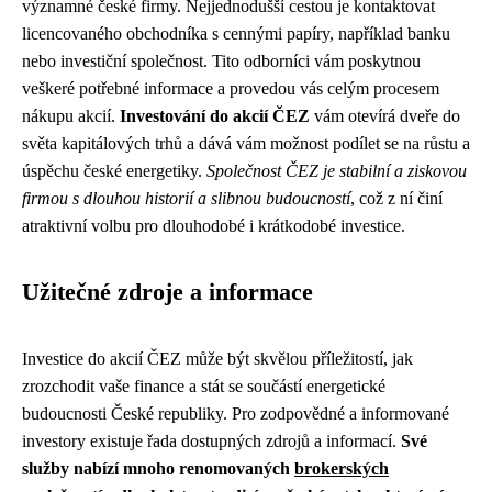
významné české firmy. Nejjednodušší cestou je kontaktovat
licencovaného obchodníka s cennými papíry, například banku
nebo investiční společnost. Tito odborníci vám poskytnou
veškeré potřebné informace a provedou vás celým procesem
nákupu akcií.
Investování do akcií ČEZ
vám otevírá dveře do
světa kapitálových trhů a dává vám možnost podílet se na růstu a
úspěchu české energetiky.
Společnost ČEZ je stabilní a ziskovou
firmou s dlouhou historií a slibnou budoucností
, což z ní činí
atraktivní volbu pro dlouhodobé i krátkodobé investice.
Užitečné zdroje a informace
Investice do akcií ČEZ může být skvělou příležitostí, jak
zrozchodit vaše finance a stát se součástí energetické
budoucnosti České republiky. Pro zodpovědné a informované
investory existuje řada dostupných zdrojů a informací.
Své
služby nabízí mnoho renomovaných
brokerských