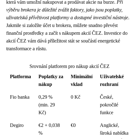
která vám umožní nakupovat a prodávat akcie na burze.
Při
výběru brokera je důležité zvážit faktory, jako jsou poplatky,
uživatelská přívětivost platformy a dostupné investiční nástroje
.
Jakmile si založíte účet u brokera, můžete snadno převést
finanční prostředky a začít s nákupem akcií ČEZ. Investice do
akcií ČEZ vám dává příležitost stát se součástí energetické
transformace a růstu.
Srovnání platforem pro nákup akcií ČEZ
Platforma
Poplatky za
Minimální
Uživatelské
nákup
vklad
rozhraní
Fio banka
0,29 %
0 Kč
České,
(min. 29
pokročilé
Kč)
funkce
Degiro
€2 + 0,038
€0
Anglické,
%
široká nabídka