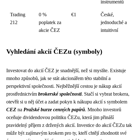
instrumentů
Trading
0 %
€1
České,
212
poplatek za
jednoduché a
akcie ČEZ
intuitivní
Vyhledání akcií ČEZu (symboly)
Investovat do akcií ČEZ je snadnější, než si myslíte. Existuje
mnoho způsobů, jak se stát akcionářem této stabilní a
perspektivní společnosti. Nejběžnější cestou je nákup akcií
prostřednictvím
brokerské společnosti
. Stačí si vybrat brokera,
otevřít si u něj účet a zadat pokyn k nákupu akcií s symbolem
CEZ
na
Pražské burze cenných papírů
. Mnoho investorů
oceňuje dividendovou politiku ČEZu, která jim přináší
pravidelný příjem z držených akcií. Investice do akcií ČEZu tak
může být zajímavým krokem pro ty, kteří chtějí zhodnotit své