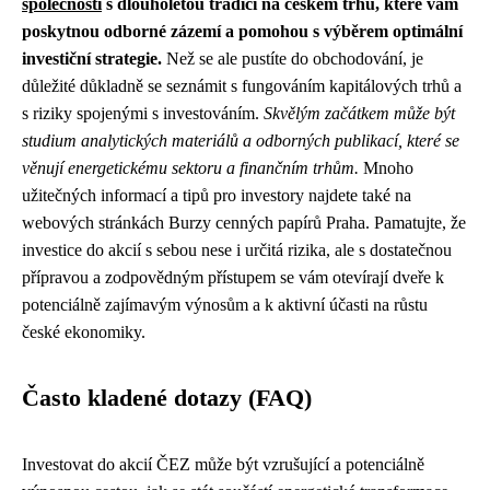
společností
s dlouholetou tradicí na českém trhu, které vám
poskytnou odborné zázemí a pomohou s výběrem optimální
investiční strategie.
Než se ale pustíte do obchodování, je
důležité důkladně se seznámit s fungováním kapitálových trhů a
s riziky spojenými s investováním.
Skvělým začátkem může být
studium analytických materiálů a odborných publikací, které se
věnují energetickému sektoru a finančním trhům.
Mnoho
užitečných informací a tipů pro investory najdete také na
webových stránkách Burzy cenných papírů Praha. Pamatujte, že
investice do akcií s sebou nese i určitá rizika, ale s dostatečnou
přípravou a zodpovědným přístupem se vám otevírají dveře k
potenciálně zajímavým výnosům a k aktivní účasti na růstu
české ekonomiky.
Často kladené dotazy (FAQ)
Investovat do akcií ČEZ může být vzrušující a potenciálně