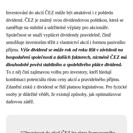
Investování do akcií ČEZ může být atraktivní i z pohledu
dividend. ČEZ je známý svou dividendovou politikou, která se
zaměřuje na stabilní a udržitelné výplaty pro akcionáře.
Společnost se snaží vyplácet dividendy pravidelně, čímž
umožňuje investorům těžit z vlastnictví akcií i formou pasivního
příjmu.
Výše dividend se může rok od roku lišit v závislosti na
hospodaření společnosti a dalších faktorech, nicméně ČEZ má
dlouhodobě pověst stabilního a spolehlivého plátce dividend.
To z něj činí zajímavou volbu pro investory, kteří hledají
kombinaci potenciálu růstu ceny akcií a pravidelného příjmu.
Zdanění zisků z dividend se řídí platnou legislativou. Pro fyzické
osoby je důležité vědět, že existují způsoby, jak optimalizovat
daňovou zátěž.
"Investovat do akcií ČEZ lze skrze licencovaného