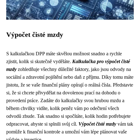
Výpočet čisté mzdy
S kalkulačkou DPP máte skvělou možnost snadno a rychle
zjistit, kolik si skutečně vyděláte.
Kalkulačka pro výpočet čisté
mzdy
zohledňuje všechny důležité faktory, jako jsou odvody na
sociální a zdravotní pojištění nebo daň z příjmu. Díky tomu máte
jistotu, že se vaše finanční plány opírají o reálná čísla. Představte
si, že si chcete přivydělat na dovolenou prací na dohodu o
provedení práce. Zadáte do kalkulačky svou hrubou mzdu a
během chvilky vidíte, kolik peněz vám po odečtení všech
odvodů zbude. Tak snadno si spočítáte, kolik hodin potřebujete
odpracovat, abyste si splnili svůj cíl.
Výpočet čisté mzdy
vám tak
pomůže k finanční kontrole a umožní vám lépe plánovat vaše
výdaje a investice.