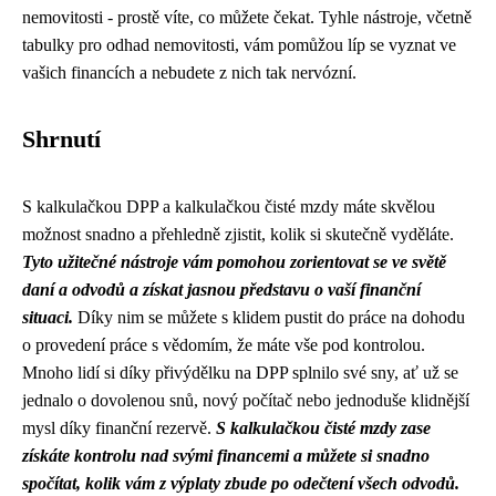
nemovitosti - prostě víte, co můžete čekat. Tyhle nástroje, včetně
tabulky pro odhad nemovitosti, vám pomůžou líp se vyznat ve
vašich financích a nebudete z nich tak nervózní.
Shrnutí
S kalkulačkou DPP a kalkulačkou čisté mzdy máte skvělou
možnost snadno a přehledně zjistit, kolik si skutečně vyděláte.
Tyto užitečné nástroje vám pomohou zorientovat se ve světě
daní a odvodů a získat jasnou představu o vaší finanční
situaci.
Díky nim se můžete s klidem pustit do práce na dohodu
o provedení práce s vědomím, že máte vše pod kontrolou.
Mnoho lidí si díky přivýdělku na DPP splnilo své sny, ať už se
jednalo o dovolenou snů, nový počítač nebo jednoduše klidnější
mysl díky finanční rezervě.
S kalkulačkou čisté mzdy zase
získáte kontrolu nad svými financemi a můžete si snadno
spočítat, kolik vám z výplaty zbude po odečtení všech odvodů.