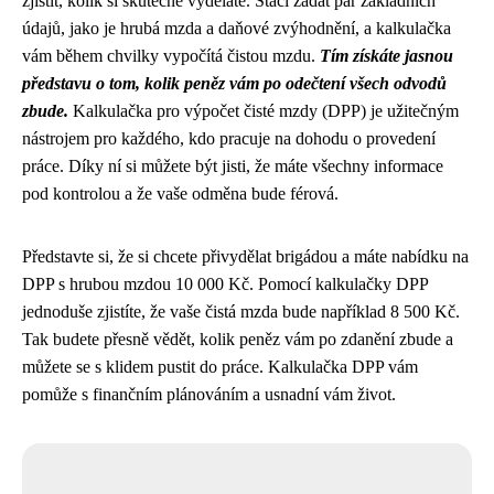
zjistit, kolik si skutečně vyděláte. Stačí zadat pár základních
údajů, jako je hrubá mzda a daňové zvýhodnění, a kalkulačka
vám během chvilky vypočítá čistou mzdu.
Tím získáte jasnou
představu o tom, kolik peněz vám po odečtení všech odvodů
zbude.
Kalkulačka pro výpočet čisté mzdy (DPP) je užitečným
nástrojem pro každého, kdo pracuje na dohodu o provedení
práce. Díky ní si můžete být jisti, že máte všechny informace
pod kontrolou a že vaše odměna bude férová.
Představte si, že si chcete přivydělat brigádou a máte nabídku na
DPP s hrubou mzdou 10 000 Kč. Pomocí kalkulačky DPP
jednoduše zjistíte, že vaše čistá mzda bude například 8 500 Kč.
Tak budete přesně vědět, kolik peněz vám po zdanění zbude a
můžete se s klidem pustit do práce. Kalkulačka DPP vám
pomůže s finančním plánováním a usnadní vám život.