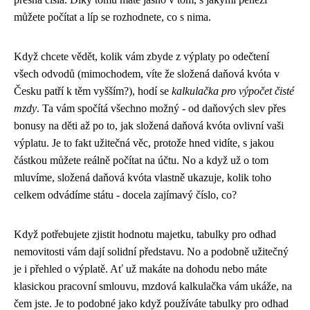
můžete počítat a líp se rozhodnete, co s nima.
Když chcete vědět, kolik vám zbyde z výplaty po odečtení
všech odvodů (mimochodem, víte že
složená daňová kvóta
v
Česku patří k těm vyšším?), hodí se
kalkulačka pro výpočet čisté
mzdy
. Ta vám spočítá všechno možný - od daňových slev přes
bonusy na děti až po to, jak složená daňová kvóta ovlivní vaši
výplatu. Je to fakt užitečná věc, protože hned vidíte, s jakou
částkou můžete reálně počítat na účtu. No a když už o tom
mluvíme, složená daňová kvóta vlastně ukazuje, kolik toho
celkem odvádíme státu - docela zajímavý číslo, co?
Když potřebujete zjistit hodnotu majetku,
tabulky pro odhad
nemovitosti
vám dají solidní představu. No a podobně užitečný
je i přehled o výplatě. Ať už makáte na dohodu nebo máte
klasickou pracovní smlouvu, mzdová kalkulačka vám ukáže, na
čem jste. Je to podobné jako když používáte tabulky pro odhad