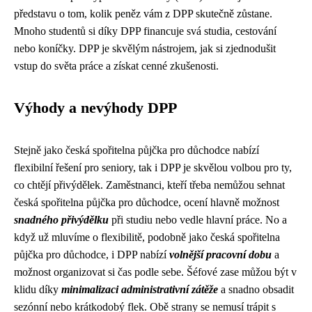
představu o tom, kolik peněz vám z DPP skutečně zůstane.
Mnoho studentů si díky DPP financuje svá studia, cestování
nebo koníčky. DPP je skvělým nástrojem, jak si zjednodušit
vstup do světa práce a získat cenné zkušenosti.
Výhody a nevýhody DPP
Stejně jako česká spořitelna půjčka pro důchodce nabízí
flexibilní řešení pro seniory, tak i DPP je skvělou volbou pro ty,
co chtějí přivýdělek. Zaměstnanci, kteří třeba nemůžou sehnat
česká spořitelna půjčka pro důchodce
, ocení hlavně možnost
snadného přivýdělku
při studiu nebo vedle hlavní práce. No a
když už mluvíme o flexibilitě, podobně jako česká spořitelna
půjčka pro důchodce, i DPP nabízí
volnější pracovní dobu
a
možnost organizovat si čas podle sebe. Šéfové zase můžou být v
klidu díky
minimalizaci administrativní zátěže
a snadno obsadit
sezónní nebo krátkodobý flek. Obě strany se nemusí trápit s