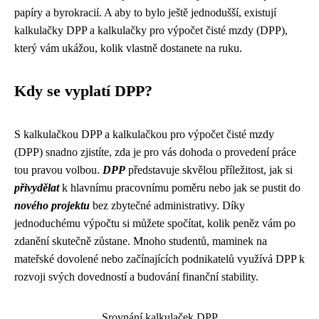
papíry a byrokracií. A aby to bylo ještě jednodušší, existují
kalkulačky DPP a kalkulačky pro výpočet čisté mzdy (DPP),
který vám ukážou, kolik vlastně dostanete na ruku.
Kdy se vyplatí DPP?
S kalkulačkou DPP a kalkulačkou pro výpočet čisté mzdy
(DPP) snadno zjistíte, zda je pro vás dohoda o provedení práce
tou pravou volbou.
DPP
představuje skvělou příležitost, jak si
přivydělat
k hlavnímu pracovnímu poměru nebo jak se pustit do
nového projektu
bez zbytečné administrativy. Díky
jednoduchému výpočtu si můžete spočítat, kolik peněz vám po
zdanění skutečně zůstane. Mnoho studentů, maminek na
mateřské dovolené nebo začínajících podnikatelů využívá DPP k
rozvoji svých dovedností a budování finanční stability.
Srovnání kalkulaček DPP