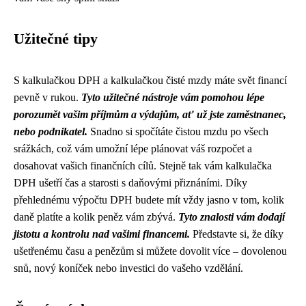
Užitečné tipy
S kalkulačkou DPH a kalkulačkou čisté mzdy máte svět financí
pevně v rukou.
Tyto užitečné nástroje vám pomohou lépe
porozumět vašim příjmům a výdajům, ať už jste zaměstnanec,
nebo podnikatel.
Snadno si spočítáte čistou mzdu po všech
srážkách, což vám umožní lépe plánovat váš rozpočet a
dosahovat vašich finančních cílů. Stejně tak vám kalkulačka
DPH ušetří čas a starosti s daňovými přiznáními. Díky
přehlednému výpočtu DPH budete mít vždy jasno v tom, kolik
daně platíte a kolik peněz vám zbývá.
Tyto znalosti vám dodají
jistotu a kontrolu nad vašimi financemi.
Představte si, že díky
ušetřenému času a penězům si můžete dovolit více – dovolenou
snů, nový koníček nebo investici do vašeho vzdělání.