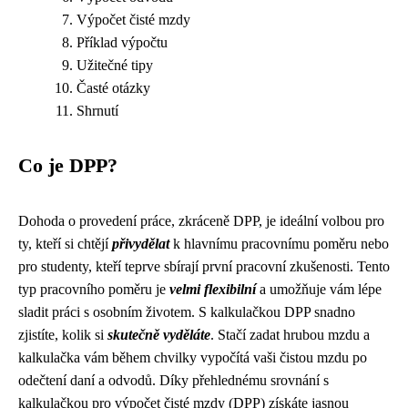
Výpočet čisté mzdy
Příklad výpočtu
Užitečné tipy
Časté otázky
Shrnutí
Co je DPP?
Dohoda o provedení práce, zkráceně DPP, je ideální volbou pro
ty, kteří si chtějí
přivydělat
k hlavnímu pracovnímu poměru nebo
pro studenty, kteří teprve sbírají první pracovní zkušenosti. Tento
typ pracovního poměru je
velmi flexibilní
a umožňuje vám lépe
sladit práci s osobním životem. S kalkulačkou DPP snadno
zjistíte, kolik si
skutečně vyděláte
. Stačí zadat hrubou mzdu a
kalkulačka vám během chvilky vypočítá vaši čistou mzdu po
odečtení daní a odvodů. Díky přehlednému srovnání s
kalkulačkou pro výpočet čisté mzdy (DPP) získáte jasnou