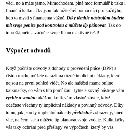
věci, no a máte jasno. Mimochodem, plná moc formulář k tisku i
finanční kalkulačky jsou fakt užitečný pomocníci pro každýho,
kdo to myslí s financema vážně.
Díky těmhle nástrojům budete
mít svoje peníze pod kontrolou a můžete líp plánovat
. Tak do
toho šlápněte a začněte svoje finance aktivně řešit!
Výpočet odvodů
Když počítáte odvody z dohody o provedení práce (DPP) a
čistou mzdu, můžete narazit na různé
implicitní náklady
, které
nejsou na první pohled vidět. No ale naštěstí máme online
kalkulačky, co vám s tím pomůžou. Tyhle šikovný nástroje vám
rychle a snadno
ukážou, kolik vám vlastně zbyde, když
odečtete všechny ty implicitní náklady a povinný odvody. Díky
tomu, jak jsou ty implicitní náklady
přehledně
zobrazený, hned
víte, na čem jste a můžete líp plánovat svoje výdaje. Kalkulačky
vás taky ochrání před přešlapy ve výpočtech, který by vás