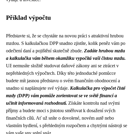
Příklad výpočtu
Představte si, že se chystáte na novou práci s atraktivní hrubou
mzdou. S kalkulačkou DPP snadno zjistíte, kolik peněz vám po
odečtení daní a pojištění skutečně zbude.
Zadáte hrubou mzdu
a kalkulačka vám během okamžiku vypočítá vaši čistou mzdu.
Už nemusíte složitě studovat daňové zákony ani se ztrácet v
nepřehledných výpočtech. Díky této jednoduché pomůcce
budete mít jasnou představu o svém finančním ohodnocení a
snadno si naplánujete své výdaje.
Kalkulačka pro výpočet čisté
mzdy (DPP) vám pomůže zorientovat se ve světě financí a
učinit informovaná rozhodnutí.
Získáte kontrolu nad svými
příjmy a budete moci s jistotou směřovat k dosažení svých
finančních cílů. Ať už sníte o dovolené, novém autě nebo
vlastním bydlení, s přehledným rozpočtem a chytrými nástroji se
vám vaše sny splní snáz.