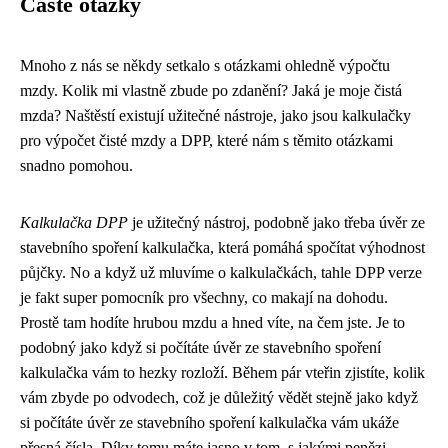
Časté otázky
Mnoho z nás se někdy setkalo s otázkami ohledně výpočtu
mzdy. Kolik mi vlastně zbude po zdanění? Jaká je moje čistá
mzda? Naštěstí existují užitečné nástroje, jako jsou kalkulačky
pro výpočet čisté mzdy a DPP, které nám s těmito otázkami
snadno pomohou.
Kalkulačka DPP
je užitečný nástroj, podobně jako třeba
úvěr ze
stavebního spoření kalkulačka
, která pomáhá spočítat výhodnost
půjčky. No a když už mluvíme o kalkulačkách, tahle DPP verze
je fakt super pomocník pro všechny, co makají na dohodu.
Prostě tam hodíte hrubou mzdu a hned víte, na čem jste. Je to
podobný jako když si počítáte úvěr ze stavebního spoření
kalkulačka vám to hezky rozloží. Během pár vteřin zjistíte, kolik
vám zbyde po odvodech, což je důležitý vědět stejně jako když
si počítáte úvěr ze stavebního spoření kalkulačka vám ukáže
přesná čísla. Díky tomu máte jasno v tom, s jakými penězi