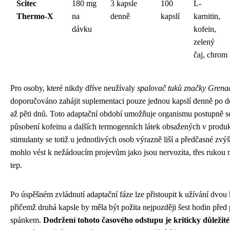
Scitec
180 mg
3 kapsle
100
L-
Thermo-X
na
denně
kapslí
karnitin,
dávku
kofein,
zelený
čaj, chrom
Pro osoby, které nikdy dříve neužívaly
spalovač tuků značky Grena
doporučováno zahájit suplementaci pouze jednou kapslí denně po do
až pěti dnů. Toto adaptační období umožňuje organismu postupně se
působení kofeinu a dalších termogenních látek obsažených v produkt
stimulanty se totiž u jednotlivých osob výrazně liší a předčasné zv
mohlo vést k nežádoucím projevům jako jsou nervozita, třes rukou 
tep.
Po úspěšném zvládnutí adaptační fáze lze přistoupit k užívání dvou 
přičemž druhá kapsle by měla být požita nejpozději šest hodin pře
spánkem.
Dodržení tohoto časového odstupu je kriticky důležité