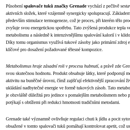
Působení
spalovače tuků značky Grenade
vychází z pečlivě sest
aktivních složek, které vzájemně synergicky spolupracují. Základem
především stimulace termogeneze, což je proces, při kterém tělo pro
zvyšuje svou energetickou spotřebu. Tato zvýšená produkce tepla v
metabolismu a následně k intenzivnějšímu spalování kalorií i v klid
Díky tomu organismus využívá tukové zásoby jako primární zdroj en
klíčové pro dosažení požadované tělesné kompozice.
Metabolismus hraje zásadní roli v procesu hubnutí
, a právě zde Gr
svou skutečnou hodnotu. Produkt obsahuje látky, které podporují m
aktivitu na buněčné úrovni, čímž zajišťují efektivnější zpracování ži
ukládání nadbytečné energie ve formě tukových zásob. Tato metab
je obzvláště důležitá pro jedince s pomalejším metabolismem nebo pr
potýkají s obtížemi při redukci hmotnosti tradičními metodami.
Grenade také významně ovlivňuje regulaci chuti k jídlu a pocit syto
obsažené v tomto spalovači tuků pomáhají kontrolovat apetit, což u