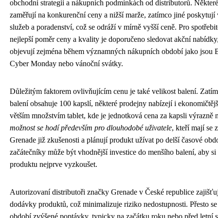
obchodní strategii a nákupních podmínkách od distributorů. Někter
zaměřují na konkurenční ceny a nižší marže, zatímco jiné poskytují
služeb a poradenství, což se odráží v mírně vyšší ceně. Pro spotřebit
nejlepší poměr ceny a kvality je doporučeno sledovat akční nabídky,
objevují zejména během významných nákupních období jako jsou B
Cyber Monday nebo vánoční svátky.
Důležitým faktorem ovlivňujícím cenu je také velikost balení. Zatí
balení obsahuje 100 kapslí, některé prodejny nabízejí i ekonomičtějš
větším množstvím tablet, kde je jednotková cena za kapsli výrazně n
možnost se hodí především pro dlouhodobé uživatele
, kteří mají se
Grenade již zkušenosti a plánují produkt užívat po delší časové ob
začátečníky může být vhodnější investice do menšího balení, aby si
produktu nejprve vyzkoušet.
Autorizovaní distributoři značky Grenade v České republice zajišťuj
dodávky produktů, což minimalizuje riziko nedostupnosti. Přesto se 
období zvýšené poptávky, typicky na začátku roku nebo před letní 