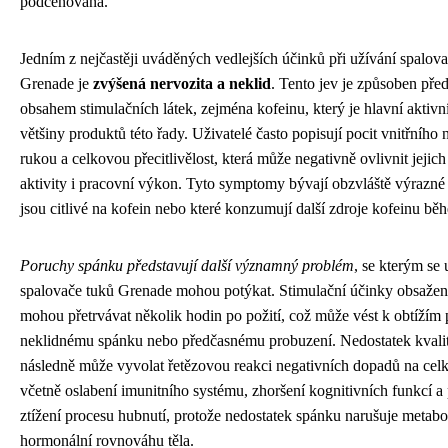
podceňována.
Jedním z nejčastěji uváděných vedlejších účinků při užívání spalov
Grenade je
zvýšená nervozita a neklid
. Tento jev je způsoben př
obsahem stimulačních látek, zejména kofeinu, který je hlavní aktivn
většiny produktů této řady. Uživatelé často popisují pocit vnitřního n
rukou a celkovou přecitlivělost, která může negativně ovlivnit jejic
aktivity i pracovní výkon. Tyto symptomy bývají obzvláště výrazné 
jsou citlivé na kofein nebo které konzumují další zdroje kofeinu bě
Poruchy spánku představují další významný problém
, se kterým se 
spalovače tuků Grenade mohou potýkat. Stimulační účinky obsažen
mohou přetrvávat několik hodin po požití, což může vést k obtížím p
neklidnému spánku nebo předčasnému probuzení. Nedostatek kvali
následně může vyvolat řetězovou reakci negativních dopadů na celk
včetně oslabení imunitního systému, zhoršení kognitivních funkcí a
ztížení procesu hubnutí, protože nedostatek spánku narušuje metabo
hormonální rovnováhu těla.