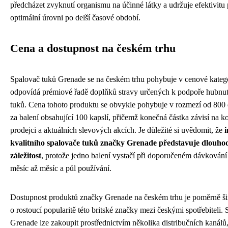
předcházet zvyknutí organismu na účinné látky a udržuje efektivitu
optimální úrovni po delší časové období.
Cena a dostupnost na českém trhu
Spalovač tuků Grenade se na českém trhu pohybuje v cenové kategor
odpovídá prémiové řadě doplňků stravy určených k podpoře hubnutí
tuků. Cena tohoto produktu se obvykle pohybuje v rozmezí od 800
za balení obsahující 100 kapslí, přičemž konečná částka závisí na 
prodejci a aktuálních slevových akcích. Je důležité si uvědomit, že
i
kvalitního spalovače tuků značky Grenade představuje dlouho
záležitost
, protože jedno balení vystačí při doporučeném dávkování 
měsíc až měsíc a půl používání.
Dostupnost produktů značky Grenade na českém trhu je poměrně ši
o rostoucí popularitě této britské značky mezi českými spotřebiteli.
Grenade lze zakoupit prostřednictvím několika distribučních kanálů