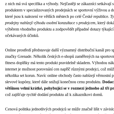
z nich má svá specifika a výhody. Nejčastěji se zákazníci setkávají s
produktem v specializovaných prodejnách se sportovní výživou a do
které jsou k nalezení ve větších městech po celé České republice.
Ty
prodejny nabízejí výhodu osobní konzultace s prodejcem
, který dok
výběrem vhodného produktu a zodpovědět případné dotazy týkající 
očekávaných účinků.
Online prostředí představuje další významný distribuční kanál pro 
značky Grenade. Několik českých e-shopů zaměřených na sportovn
fitness doplňky má tento produkt pravidelně skladem. Výhodou ná
internet je možnost porovnání cen napříč různými prodejci, což můž
několika set korun. Navíc online obchody často nabízejí věrnostní 
slevové kupóny, které dále snižují konečnou cenu produktu.
Dodací
většinou velmi krátké, pohybující se v rozmezí jednoho až tří 
což zajišťuje rychlé dodání produktu až k zákazníkovi domů.
Cenová politika jednotlivých prodejců se může značně lišit v závislos