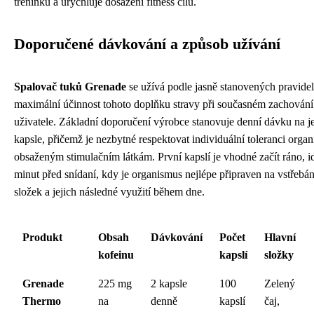
tréninku a urychluje dosažení fitness cílů.
Doporučené dávkování a způsob užívání
Spalovač tuků Grenade
se užívá podle jasně stanovených pravidel,
maximální účinnost tohoto doplňku stravy při současném zachování
uživatele. Základní doporučení výrobce stanovuje denní dávku na j
kapsle, přičemž je nezbytné respektovat individuální toleranci orga
obsaženým stimulačním látkám. První kapslí je vhodné začít ráno, id
minut před snídaní, kdy je organismus nejlépe připraven na vstřebán
složek a jejich následné využití během dne.
Produkt
Obsah
Dávkování
Počet
Hlavní
kofeinu
kapslí
složky
Grenade
225 mg
2 kapsle
100
Zelený
Thermo
na
denně
kapslí
čaj,