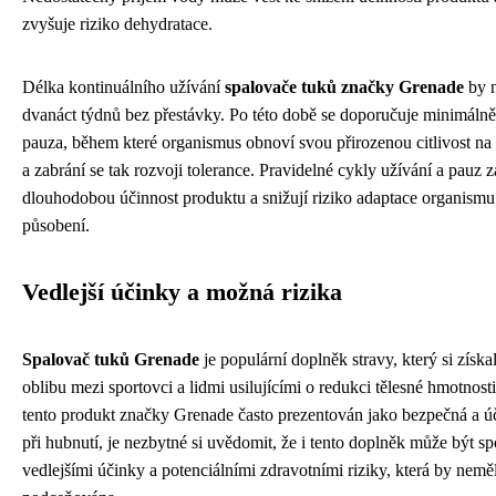
zvyšuje riziko dehydratace.
Délka kontinuálního užívání
spalovače tuků značky Grenade
by n
dvanáct týdnů bez přestávky. Po této době se doporučuje minimálně
pauza, během které organismus obnoví svou přirozenou citlivost na 
a zabrání se tak rozvoji tolerance. Pravidelné cykly užívání a pauz za
dlouhodobou účinnost produktu a snižují riziko adaptace organismu
působení.
Vedlejší účinky a možná rizika
Spalovač tuků Grenade
je populární doplněk stravy, který si získ
oblibu mezi sportovci a lidmi usilujícími o redukci tělesné hmotnosti
tento produkt značky Grenade často prezentován jako bezpečná a 
při hubnutí, je nezbytné si uvědomit, že i tento doplněk může být sp
vedlejšími účinky a potenciálními zdravotními riziky, která by nemě