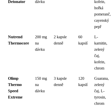
Detonator
dávku
kofein,
hořká
pomeranč,
cayenský
pepř
Nutrend
200 mg
2 kapsle
60
L-
Thermocore
na
denně
kapslí
karnitin,
dávku
zelený
čaj,
kofein,
chrom
Olimp
150 mg
3 kapsle
120
Guarana,
Thermo
na
denně
kapslí
zelený
Speed
dávku
čaj, L-
Extreme
tyrosin,
chrom