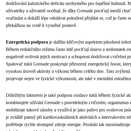
dodržování kalorického deficitu nezbytného pro úspěšné hubnutí. 
uživatelky a uživatelé oceňují, že díky Grenade pociťují menší ch
svačinám a dokáží lépe odolávat pokušení přejídat se, což je často n
překážkou na cestě k vysněné postavě.
Energetická podpora
je dalším klíčovým aspektem působení tohot
Během redukčního režimu často lidé pociťují únavu a nedostatek e
negativně ovlivnit jejich motivaci a schopnost dodržovat cvičební p
Spalovač tuků Grenade poskytuje přirozený energetický boost, kte
vysokou úroveň aktivity a výkonu během celého dne. Tato zvýšená 
projevuje nejen ve fyzické výkonnosti, ale také v mentální ostražitos
Důležitým faktorem je také podpora oxidace tuků během fyzické ak
kombinujete užívání Grenade s pravidelným cvičením, organismus e
mobilizuje tukové zásoby a využívá je jako palivo pro svalovou prá
je zvláště patrný při kardiovaskulárních aktivitách a intervalovém tr
potřebuje rychle dostupné zdroje energie. Produkt tak maximalizuje