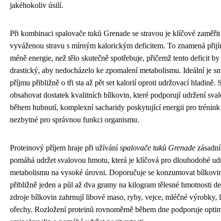
jakéhokoliv úsilí.
Při kombinaci spalovače tuků Grenade se stravou je klíčové zaměřit
vyváženou stravu s mírným kalorickým deficitem. To znamená přijí
méně energie, než tělo skutečně spotřebuje, přičemž tento deficit by 
drastický, aby nedocházelo ke zpomalení metabolismu. Ideální je sn
příjmu přibližně o tři sta až pět set kalorií oproti udržovací hladině.
obsahovat dostatek kvalitních bílkovin, které podporují udržení sv
během hubnutí, komplexní sacharidy poskytující energii pro trénink
nezbytné pro správnou funkci organismu.
Proteinový příjem hraje při užívání
spalovače tuků Grenade
zásadní 
pomáhá udržet svalovou hmotu, která je klíčová pro dlouhodobé ud
metabolismu na vysoké úrovni. Doporučuje se konzumovat bílkovi
přibližně jeden a půl až dva gramy na kilogram tělesné hmotnosti de
zdroje bílkovin zahrnují libové maso, ryby, vejce, mléčné výrobky, 
ořechy. Rozložení proteinů rovnoměrně během dne podporuje optimá