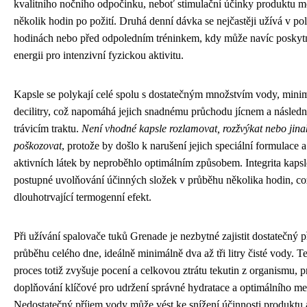
kvalitního nočního odpočinku, neboť stimulační účinky produktu m
několik hodin po požití. Druhá denní dávka se nejčastěji užívá v po
hodinách nebo před odpoledním tréninkem, kdy může navíc poskyt
energii pro intenzivní fyzickou aktivitu.
Kapsle se polykají celé spolu s dostatečným množstvím vody, min
decilitry, což napomáhá jejich snadnému průchodu jícnem a následn
trávicím traktu.
Není vhodné kapsle rozlamovat, rozžvýkat nebo jin
poškozovat
, protože by došlo k narušení jejich speciální formulace 
aktivních látek by neproběhlo optimálním způsobem. Integrita kapsl
postupné uvolňování účinných složek v průběhu několika hodin, co
dlouhotrvající termogenní efekt.
Při užívání spalovače tuků Grenade je nezbytné zajistit dostatečný p
průběhu celého dne, ideálně minimálně dva až tři litry čisté vody. 
proces totiž zvyšuje pocení a celkovou ztrátu tekutin z organismu, pr
doplňování klíčové pro udržení správné hydratace a optimálního me
Nedostatečný příjem vody může vést ke snížení účinnosti produktu 