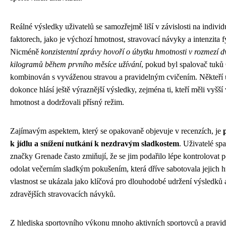
Reálné výsledky uživatelů se samozřejmě liší v závislosti na individ
faktorech, jako je výchozí hmotnost, stravovací návyky a intenzita fy
Nicméně
konzistentní zprávy hovoří o úbytku hmotnosti v rozmezí d
kilogramů během prvního měsíce užívání
, pokud byl spalovač tuků
kombinován s vyváženou stravou a pravidelným cvičením. Někteří 
dokonce hlásí ještě výraznější výsledky, zejména ti, kteří měli vyšší
hmotnost a dodržovali přísný režim.
Zajímavým aspektem, který se opakovaně objevuje v recenzích, je
k jídlu a snížení nutkání k nezdravým sladkostem
. Uživatelé sp
značky Grenade často zmiňují, že se jim podařilo lépe kontrolovat po
odolat večerním sladkým pokušením, která dříve sabotovala jejich h
vlastnost se ukázala jako klíčová pro dlouhodobé udržení výsledků 
zdravějších stravovacích návyků.
Z hlediska sportovního výkonu mnoho aktivních sportovců a pravi