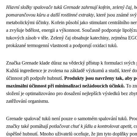
Hlavní složky spalovače tuků Grenade zahrnují kofein, zelený čaj, 
pomarančovou kůru a další rostlinné extrakty
, které jsou známé sv
metabolickými účinky. Kofein působí jako stimulant centrálního n
a zvyšuje bdělost, energii a výkonnost. Současně podporuje lipolýzu
tukových zásob v těle. Zelený čaj obsahuje katechiny, zejména EG
prokázané termogenní vlastnosti a podporují oxidaci tuků.
Značka Grenade klade důraz na vědecký přístup k formulaci svých 
Každá ingredience je zvolena na základě výzkumů a studií, které dok
účinnost při podpoře hubnutí.
Produkty jsou navrženy tak, aby p
maximální účinnost při minimalizaci nežádoucích účinků.
To zn
složení je optimalizováno pro dosažení nejlepších výsledků bez zb
zatěžování organismu.
Grenade spalovač tuků není pouze o samotném spalování tuků. Prod
značky také pomáhají
potlačovat chuť k jídlu a kontrolovat apetit
, c
úspěšné hubnutí. Mnoho uživatelů oceňuje, že jim tyto doplňky po