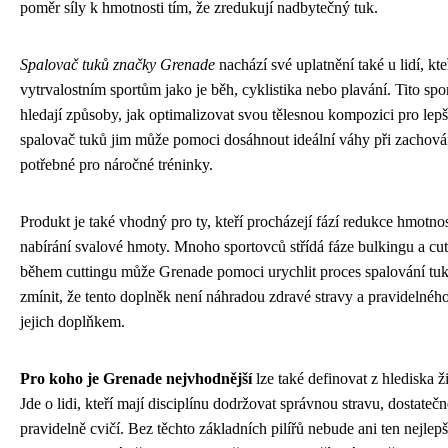
poměr síly k hmotnosti tím, že zredukují nadbytečný tuk.
Spalovač tuků značky Grenade
nachází své uplatnění také u lidí, kte
vytrvalostním sportům jako je běh, cyklistika nebo plavání. Tito spo
hledají způsoby, jak optimalizovat svou tělesnou kompozici pro lepš
spalovač tuků jim může pomoci dosáhnout ideální váhy při zachová
potřebné pro náročné tréninky.
Produkt je také vhodný pro ty, kteří procházejí fází redukce hmotno
nabírání svalové hmoty. Mnoho sportovců střídá fáze bulkingu a cut
během cuttingu může Grenade pomoci urychlit proces spalování tuků
zmínit, že tento doplněk není náhradou zdravé stravy a pravidelného
jejich doplňkem.
Pro koho je Grenade nejvhodnější
lze také definovat z hlediska ž
Jde o lidi, kteří mají disciplínu dodržovat správnou stravu, dostatečn
pravidelně cvičí. Bez těchto základních pilířů nebude ani ten nejlep