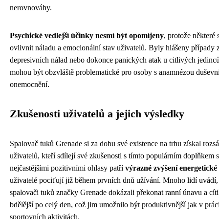
nerovnováhy.
Psychické vedlejší účinky nesmí být opomíjeny
, protože některé
ovlivnit náladu a emocionální stav uživatelů. Byly hlášeny případy 
depresivních nálad nebo dokonce panických atak u citlivých jedinc
mohou být obzvláště problematické pro osoby s anamnézou duševn
onemocnění.
Zkušenosti uživatelů a jejich výsledky
Spalovač tuků Grenade si za dobu své existence na trhu získal roz
uživatelů, kteří sdílejí své zkušenosti s tímto populárním doplňkem 
nejčastějšími pozitivními ohlasy patří
výrazné zvýšení energetické
uživatelé pociťují již během prvních dnů užívání. Mnoho lidí uvádí,
spalovači tuků značky Grenade dokázali překonat ranní únavu a cíti
bdělější po celý den, což jim umožnilo být produktivnější jak v práci
sportovních aktivitách.