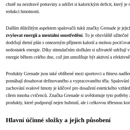
chutě na nezdravé potraviny a udržet si kalorickým deficit, který je
redukci hmotnosti.
Dalším důležitým aspektem spalovačů tuků značky Grenade je jejic
zvyšovat energii a mentální soustředění
. To je obzvláště užitečné p
dodržují dietní plán s omezeným příjmem kalorií a mohou pociťova
nedostatek energie. Díky stimulačním složkám si uživatelé udržují
energie během celého dne, což jim umožňuje být aktivní a efektivně
Produkty Grenade jsou také oblíbené mezi sportovci a fitness nadše
pomáhají dosahovat definovaného a vypracovaného těla. Spalování 
zachování svalové hmoty je klíčové pro dosažení estetického vzhled
cílem mnoha cvičenců. Značka Grenade si uvědomuje tyto potřeby a
produkty, které podporují nejen hubnutí, ale i celkovou tělesnou kon
Hlavní účinné složky a jejich působení