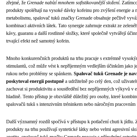
zřejmé, že
Grenade nabízí mnohem sofistikovanější složení
. Zatímc
produkty spoléhají na vysoké dávky kofeinu pro zvýšení energie a 
metabolismu, spalovač tuků značky Grenade obsahuje pečlivě vyv
kombinaci aktivních látek. Tato synergie zahrnuje extrakt ze zelenéh
kávy, guaranu a další rostlinné složky, které společně vytvářejí účinn
trvající efekt než samotný kofein.
Mnoho konkurenčních produktů na trhu pracuje s extrémně vysok
stimulantů, což může vést k nepříjemným vedlejším účinkům jako je 
rukou nebo problémy se spánkem.
Spalovač tuků Grenade je nav
poskytoval energii postupně
a udržitelně po celý den, což uživat
zachovat si produktivitu a soustředění bez nepříjemných výkyvů v 
hladině. Tento přístup je obzvláště důležitý pro osoby, které kombin
spalovačů tuků s intenzivním tréninkem nebo náročným pracovním
Další významný rozdíl spočívá v přístupu k potlačení chuti k jídlu.
produkty na trhu používají syntetické látky nebo velmi agresivní slo
apetitu,
spalovač tuků značky Grenade pracuje s přírodními extrakt