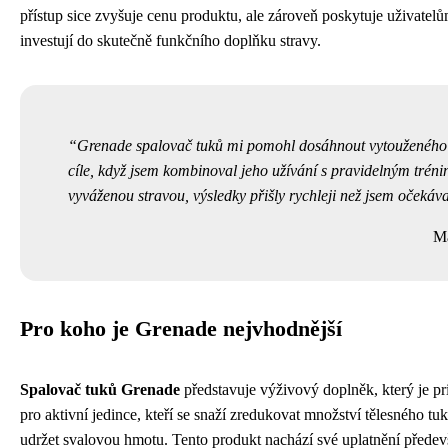
přístup sice zvyšuje cenu produktu, ale zároveň poskytuje uživatelům
investují do skutečně funkčního doplňku stravy.
Grenade spalovač tuků mi pomohl dosáhnout vytouženého 
cíle, když jsem kombinoval jeho užívání s pravidelným trén
vyváženou stravou, výsledky přišly rychleji než jsem očekáva
Ma
Pro koho je Grenade nejvhodnější
Spalovač tuků Grenade
představuje výživový doplněk, který je p
pro aktivní jedince, kteří se snaží zredukovat množství tělesného tu
udržet svalovou hmotu. Tento produkt nachází své uplatnění přede