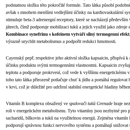
podstatnou složku této pokročilé formule. Tato látka působí podobně
avšak s mnohem menšími vedlejšími účinky na kardiovaskulární sys
stimuluje beta-3 adrenergní receptory, které se nacházejí především 
játrech, čímž podporuje mobilizaci tuků a jejich využití jako zdroje 
Kombinace synefrinu s kofeinem vytváří silný termogenní efekt
výrazně urychlit metabolismus a podpořit redukci hmotnosti.
Cayenský pepř, respektive jeho aktivní složka kapsaicin, přispívá 
účinku produktu svými termogenními vlastnostmi. Kapsaicin zvyšuj
teplotu a podporuje prokrvení, což vede k vyššímu energetickému 
toho tato látka přirozeně potlačuje chuť k jídlu a pomáhá regulovat
v krvi, což je důležité pro udržení stabilní energetické hladiny běh
Vitamín B komplexu obsažený ve
spalovači tuků Grenade
hraje nez
roli v energetickém metabolismu. Tyto vitamíny jsou nezbytné pro
sacharidů, bílkovin a tuků na využitelnou energii. Zejména vitamín
podporují správnou funkci nervového systému a pomáhají snižovat