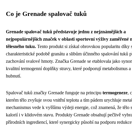
Co je Grenade spalovač tuků
Grenade spalovač tuků představuje jednu z nejznámějších a
nejpopulárnějších značek v oblasti sportovní výživy zaměřené 
tělesného tuku.
Tento produkt si získal obrovskou popularitu díky 
charakteristické podobě granátu a slibům účinného spalování tuků 
zachování svalové hmoty. Značka Grenade se etablovala jako syn
kvalitní termogenní doplňky stravy, které podporují metabolismus a
hubnutí.
Spalovač tuků značky Grenade funguje na principu
termogeneze
, 
kterém tělo zvyšuje svou vnitřní teplotu a tím pádem urychluje met
mechanismus vede k vyššímu výdeji energie, což znamená, že tělo s
kalorií i v klidovém stavu. Produkty Grenade obsahují pečlivě vyb
přírodních ingrediencí, které synergicky působí na podporu redukce