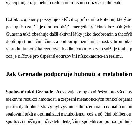
vyčerpání, což je během redukčního režimu obzvláště důležité.
Extrakt z guarany poskytuje další zdroj přírodního kofeinu, který se
postupně a zajišťuje dlouhodobější energetický účinek bez náhlých 
Guarana také obsahuje další aktivní látky jako theobromin a theofyli
doplňují stimulační účinek a podporují mentální jasnost. Chrompiko
v produktu pomáhá regulovat hladinu cukru v krvi a snižuje touhu p
což je klíčové pro úspěšné dodržování nízkokalorickéh režimu.
Jak Grenade podporuje hubnutí a metabolis
Spalovač tuků Grenade
představuje komplexní řešení pro všechny, 
efektivní redukci hmotnosti a zlepšení metabolických funkcí organi
pokročilý doplněk stravy byl vyvinut s důrazem na maximální účinn
spalování tuků a optimalizaci metabolismu, což z něj činí oblíbeno
sportovci i běžnými uživateli hledajícími spolehlivou pomoc při hub