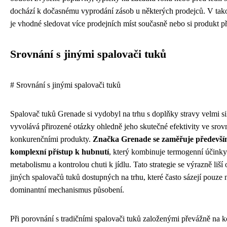
dochází k dočasnému vyprodání zásob u některých prodejců. V tak
je vhodné sledovat více prodejních míst současně nebo si produkt p
Srovnání s jinými spalovači tuků
# Srovnání s jinými spalovači tuků
Spalovač tuků Grenade si vydobyl na trhu s doplňky stravy velmi si
vyvolává přirozené otázky ohledně jeho skutečné efektivity ve srov
konkurenčními produkty.
Značka Grenade se zaměřuje předevší
komplexní přístup k hubnutí
, který kombinuje termogenní účink
metabolismu a kontrolou chuti k jídlu. Tato strategie se výrazně liš
jiných spalovačů tuků dostupných na trhu, které často sázejí pouze 
dominantní mechanismus působení.
Při porovnání s tradičními spalovači tuků založenými převážně na k