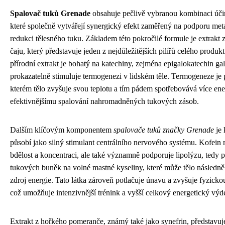
Spalovač tuků Grenade
obsahuje pečlivě vybranou kombinaci úči
které společně vytvářejí synergický efekt zaměřený na podporu met
redukci tělesného tuku. Základem této pokročilé formule je extrakt 
čaju, který představuje jeden z nejdůležitějších pilířů celého produk
přírodní extrakt je bohatý na katechiny, zejména epigalokatechin gal
prokazatelně stimuluje termogenezi v lidském těle. Termogeneze je p
kterém tělo zvyšuje svou teplotu a tím pádem spotřebovává více ene
efektivnějšímu spalování nahromadněných tukových zásob.
Dalším klíčovým komponentem
spalovače tuků značky Grenade
je 
působí jako silný stimulant centrálního nervového systému. Kofein 
bdělost a koncentraci, ale také významně podporuje lipolýzu, tedy 
tukových buněk na volné mastné kyseliny, které může tělo následně
zdroj energie. Tato látka zároveň potlačuje únavu a zvyšuje fyzick
což umožňuje intenzivnější trénink a vyšší celkový energetický vý
Extrakt z hořkého pomeranče, známý také jako synefrin, představuje