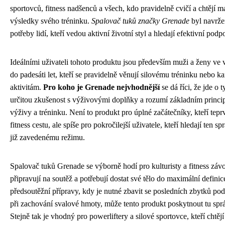
sportovců, fitness nadšenců a všech, kdo pravidelně cvičí a chtějí 
výsledky svého tréninku.
Spalovač tuků značky Grenade
byl navrže
potřeby lidí, kteří vedou aktivní životní styl a hledají efektivní podp
Ideálními uživateli tohoto produktu jsou především muži a ženy ve 
do padesáti let, kteří se pravidelně věnují silovému tréninku nebo 
aktivitám.
Pro koho je Grenade nejvhodnější
se dá říci, že jde o ty
určitou zkušenost s výživovými doplňky a rozumí základním princ
výživy a tréninku. Není to produkt pro úplné začátečníky, kteří tepr
fitness cestu, ale spíše pro pokročilejší uživatele, kteří hledají ten 
již zavedenému režimu.
Spalovač tuků Grenade se výborně hodí pro kulturisty a fitness závo
připravují na soutěž a potřebují dostat své tělo do maximální defin
předsoutěžní přípravy, kdy je nutné zbavit se posledních zbytků po
při zachování svalové hmoty, může tento produkt poskytnout tu sp
Stejně tak je vhodný pro powerliftery a silové sportovce, kteří chtějí 