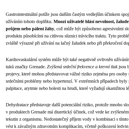
Gastrointestinální potíže jsou dalším častým vedlejším účinkem spo
užíváním tohoto doplňku.
Mnozí uživatelé hlásí nevolnost, žalude
průjem nebo pálení žáhy
, což může být způsobeno agresivními s
produktu působícími na citlivou sliznici trávicího traktu. Tyto pro
zvláště výrazné při užívání na lačný žaludek nebo při překročení d
Kardiovaskulární systém může být také negativně ovlivněn užívání
tuků značky Grenade.
Zvýšená srdeční frekvence a krevní tlak
jsou 
projevy, které mohou představovat vážné riziko zejména pro osoby s 
srdečními problémy nebo hypertenzí. V extrémních případech byly
palpitace, arytmie nebo bolesti na hrudi, které vyžadují okamžitou l
Dehydratace představuje další potenciální riziko, protože mnoho s
v produktech Grenade má diuretický účinek, což vede ke zvýšeném
tekutin z organismu. Nedostatečný příjem vody v kombinaci s tímt
vést k závažným zdravotním komplikacím, včetně poškození ledvin 