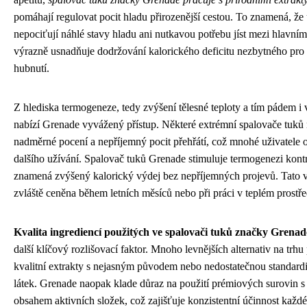
pomáhají regulovat pocit hladu přirozenější cestou. To znamená, že 
nepociťují náhlé stavy hladu ani nutkavou potřebu jíst mezi hlavními
výrazně usnadňuje dodržování kalorického deficitu nezbytného pro
hubnutí.
Z hlediska termogeneze, tedy zvýšení tělesné teploty a tím pádem i 
nabízí Grenade vyvážený přístup. Některé extrémní spalovače tuků
nadměrné pocení a nepříjemný pocit přehřátí, což mnohé uživatele 
dalšího užívání. Spalovač tuků Grenade stimuluje termogenezi kont
znamená zvýšený kalorický výdej bez nepříjemných projevů. Tato vl
zvláště ceněna během letních měsíců nebo při práci v teplém prostře
Kvalita ingrediencí použitých ve spalovači tuků značky Grenad
další klíčový rozlišovací faktor. Mnoho levnějších alternativ na trh
kvalitní extrakty s nejasným původem nebo nedostatečnou standard
látek. Grenade naopak klade důraz na použití prémiových surovin 
obsahem aktivních složek, což zajišťuje konzistentní účinnost každ