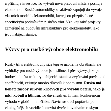
a přitahuje investice. To vytváří nová pracovní místa a posiluje
ekonomiku. Ruské automobilky se aktivně zapojují do vývoje
vlastních modelů elektromobilů, které jsou přizpůsobené
specifickým podmínkám ruského trhu. Vznikají také projekty
zaměřené na budování infrastruktury pro elektromobily, jako
jsou nabíjecí stanice.
Výzvy pro ruské výrobce elektromobilů
Ruský trh s elektromobily sice teprve nabírá na obrátkách, ale
vyhlídky pro ruské výrobce jsou slibné. I přes výzvy, jako je
budování infrastruktury nabíjecích stanic a zvyšování povědomí
spotřebitelů, existuje mnoho důvodů k optimismu.
Rusko má
bohaté zásoby surovin klíčových pro výrobu baterií, jako je
nikl, kobalt a lithium.
To dává ruským firmám konkurenční
výhodu v globálním měřítku. Navíc rostoucí poptávka po
ekologičtějších vozidlech otevírá dveře inovativním ruským