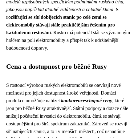
modelů uzpůsobených specifickým podmínkám ruského trhu,
jako jsou například dlouhé vzdálenosti a chladné klima
.
S
rozšiřující se sítí dobíjecích stanic po celé zemi se
elektromobily stávají stále praktičtějším řešením pro
každodenní cestování
. Rusko má potenciál stát se významným
hráčem na poli elektromobility a přispět tak k udržitelnější
budoucnosti dopravy.
Cena a dostupnost pro běžné Rusy
S rostoucí výrobou ruských elektromobilů se otevírají nové
možnosti pro jejich dostupnost široké veřejnosti. Domácí
produkce umožňuje nabízet
konkurenceschopné ceny
, které
jsou pro běžné Rusy atraktivnější. Státní podpory a dotace dále
snižují počáteční investici do elektromobilu, čímž se stávají
dostupnějšími pro širší spektrum zákazníků. Zároveň se rozvíjí
síť nabíjecích stanic, a to i v menších městech, což usnadňuje