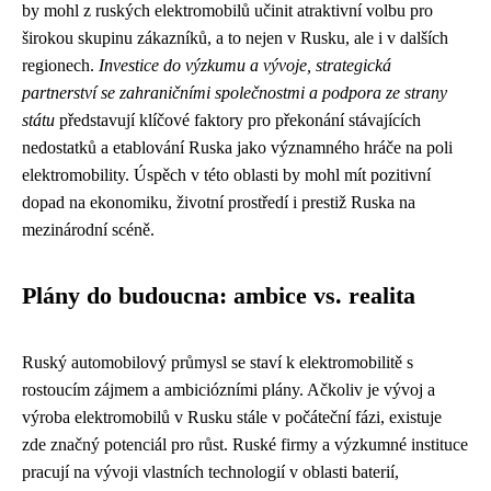
by mohl z ruských elektromobilů učinit atraktivní volbu pro
širokou skupinu zákazníků, a to nejen v Rusku, ale i v dalších
regionech.
Investice do výzkumu a vývoje, strategická
partnerství se zahraničními společnostmi a podpora ze strany
státu
představují klíčové faktory pro překonání stávajících
nedostatků a etablování Ruska jako významného hráče na poli
elektromobility. Úspěch v této oblasti by mohl mít pozitivní
dopad na ekonomiku, životní prostředí i prestiž Ruska na
mezinárodní scéně.
Plány do budoucna: ambice vs. realita
Ruský automobilový průmysl se staví k elektromobilitě s
rostoucím zájmem a ambiciózními plány. Ačkoliv je vývoj a
výroba elektromobilů v Rusku stále v počáteční fázi, existuje
zde značný potenciál pro růst. Ruské firmy a výzkumné instituce
pracují na vývoji vlastních technologií v oblasti baterií,