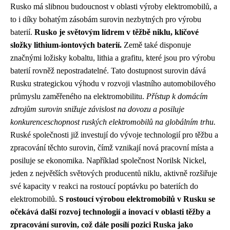
Rusko má slibnou budoucnost v oblasti výroby elektromobilů, a
to i díky bohatým zásobám surovin nezbytných pro výrobu
baterií.
Rusko je světovým lídrem v těžbě niklu, klíčové
složky lithium-iontových baterií.
Země také disponuje
značnými ložisky kobaltu, lithia a grafitu, které jsou pro výrobu
baterií rovněž nepostradatelné. Tato dostupnost surovin dává
Rusku strategickou výhodu v rozvoji vlastního automobilového
průmyslu zaměřeného na elektromobilitu.
Přístup k domácím
zdrojům surovin snižuje závislost na dovozu a posiluje
konkurenceschopnost ruských elektromobilů na globálním trhu.
Ruské společnosti již investují do vývoje technologií pro těžbu a
zpracování těchto surovin, čímž vznikají nová pracovní místa a
posiluje se ekonomika. Například společnost Norilsk Nickel,
jeden z největších světových producentů niklu, aktivně rozšiřuje
své kapacity v reakci na rostoucí poptávku po bateriích do
elektromobilů.
S rostoucí výrobou elektromobilů v Rusku se
očekává další rozvoj technologií a inovací v oblasti těžby a
zpracování surovin, což dále posílí pozici Ruska jako