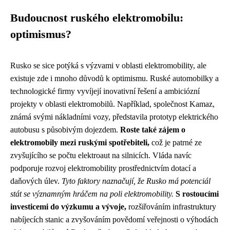
Budoucnost ruského elektromobilu:
optimismus?
Rusko se sice potýká s výzvami v oblasti elektromobility, ale
existuje zde i mnoho důvodů k optimismu. Ruské automobilky a
technologické firmy vyvíjejí inovativní řešení a ambiciózní
projekty v oblasti elektromobilů. Například, společnost Kamaz,
známá svými nákladními vozy, představila prototyp elektrického
autobusu s působivým dojezdem.
Roste také zájem o
elektromobily mezi ruskými spotřebiteli,
což je patrné ze
zvyšujícího se počtu elektroaut na silnicích. Vláda navíc
podporuje rozvoj elektromobility prostřednictvím dotací a
daňových úlev.
Tyto faktory naznačují, že Rusko má potenciál
stát se významným hráčem na poli elektromobility.
S rostoucími
investicemi do výzkumu a vývoje,
rozšiřováním infrastruktury
nabíjecích stanic a zvyšováním povědomí veřejnosti o výhodách