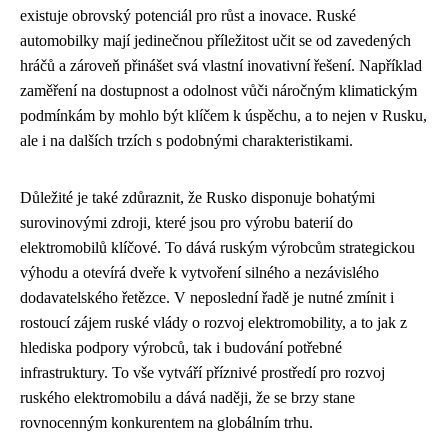
existuje obrovský potenciál pro růst a inovace. Ruské
automobilky mají jedinečnou příležitost učit se od zavedených
hráčů a zároveň přinášet svá vlastní inovativní řešení. Například
zaměření na dostupnost a odolnost vůči náročným klimatickým
podmínkám by mohlo být klíčem k úspěchu, a to nejen v Rusku,
ale i na dalších trzích s podobnými charakteristikami.
Důležité je také zdůraznit, že Rusko disponuje bohatými
surovinovými zdroji, které jsou pro výrobu baterií do
elektromobilů klíčové. To dává ruským výrobcům strategickou
výhodu a otevírá dveře k vytvoření silného a nezávislého
dodavatelského řetězce. V neposlední řadě je nutné zmínit i
rostoucí zájem ruské vlády o rozvoj elektromobility, a to jak z
hlediska podpory výrobců, tak i budování potřebné
infrastruktury. To vše vytváří příznivé prostředí pro rozvoj
ruského elektromobilu a dává naději, že se brzy stane
rovnocenným konkurentem na globálním trhu.