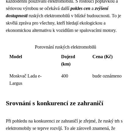
každodenní používání elektromobilů. S rostoucí poptávkou a
sériovou výrobou se očekává další
pokles cen
a
zvýšení
dostupnosti
ruských elektromobilů v blízké budoucnosti. To je
skvělá zpráva pro všechny, kteří hledají ekologickou a
ekonomickou alternativu k vozidlům se spalovacími motory.
Porovnání ruských elektromobilů
Model
Dojezd
Cena (Kč)
(km)
Moskvač Lada e-
400
bude oznámeno
Largus
Srovnání s konkurencí ze zahraničí
Při pohledu na konkurenci ze zahraničí je zřejmé, že ruský trh s
elektromobily se teprve rozvíjí. To ale zároveň znamená, že