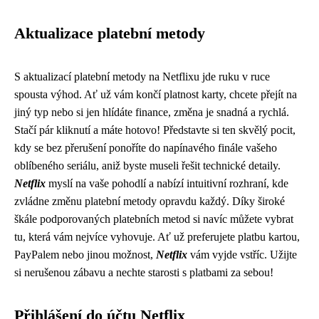
Aktualizace platební metody
S aktualizací platební metody na Netflixu jde ruku v ruce
spousta výhod. Ať už vám končí platnost karty, chcete přejít na
jiný typ nebo si jen hlídáte finance, změna je snadná a rychlá.
Stačí pár kliknutí a máte hotovo! Představte si ten skvělý pocit,
kdy se bez přerušení ponoříte do napínavého finále vašeho
oblíbeného seriálu, aniž byste museli řešit technické detaily.
Netflix
myslí na vaše pohodlí a nabízí intuitivní rozhraní, kde
zvládne změnu platební metody opravdu každý. Díky široké
škále podporovaných platebních metod si navíc můžete vybrat
tu, která vám nejvíce vyhovuje. Ať už preferujete platbu kartou,
PayPalem nebo jinou možnost,
Netflix
vám vyjde vstříc. Užijte
si nerušenou zábavu a nechte starosti s platbami za sebou!
Přihlášení do účtu Netflix