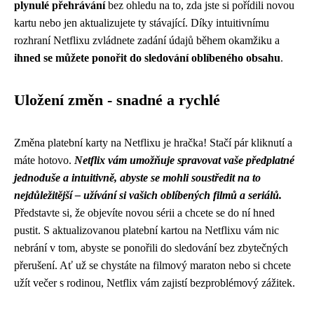
plynulé přehrávání
bez ohledu na to, zda jste si pořídili novou
kartu nebo jen aktualizujete ty stávající. Díky intuitivnímu
rozhraní Netflixu zvládnete zadání údajů během okamžiku a
ihned se můžete ponořit do sledování oblíbeného obsahu
.
Uložení změn - snadné a rychlé
Změna platební karty na Netflixu je hračka! Stačí pár kliknutí a
máte hotovo.
Netflix vám umožňuje spravovat vaše předplatné
jednoduše a intuitivně, abyste se mohli soustředit na to
nejdůležitější – užívání si vašich oblíbených filmů a seriálů.
Představte si, že objevíte novou sérii a chcete se do ní hned
pustit. S aktualizovanou platební kartou na Netflixu vám nic
nebrání v tom, abyste se ponořili do sledování bez zbytečných
přerušení. Ať už se chystáte na filmový maraton nebo si chcete
užít večer s rodinou, Netflix vám zajistí bezproblémový zážitek.