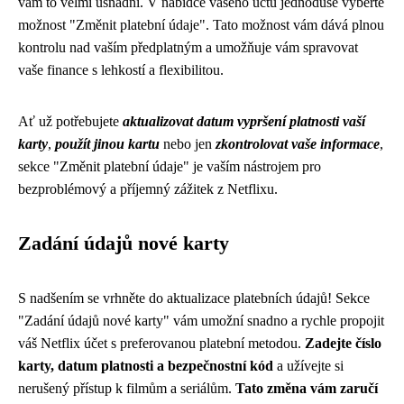
vám to velmi usnadní. V nabídce vašeho účtu jednoduše vyberte
možnost "Změnit platební údaje". Tato možnost vám dává plnou
kontrolu nad vaším předplatným a umožňuje vám spravovat
vaše finance s lehkostí a flexibilitou.
Ať už potřebujete
aktualizovat datum vypršení platnosti vaší
karty
,
použít jinou kartu
nebo jen
zkontrolovat vaše informace
,
sekce "Změnit platební údaje" je vaším nástrojem pro
bezproblémový a příjemný zážitek z Netflixu.
Zadání údajů nové karty
S nadšením se vrhněte do aktualizace platebních údajů! Sekce
"Zadání údajů nové karty" vám umožní snadno a rychle propojit
váš Netflix účet s preferovanou platební metodou.
Zadejte číslo
karty, datum platnosti a bezpečnostní kód
a užívejte si
nerušený přístup k filmům a seriálům.
Tato změna vám zaručí