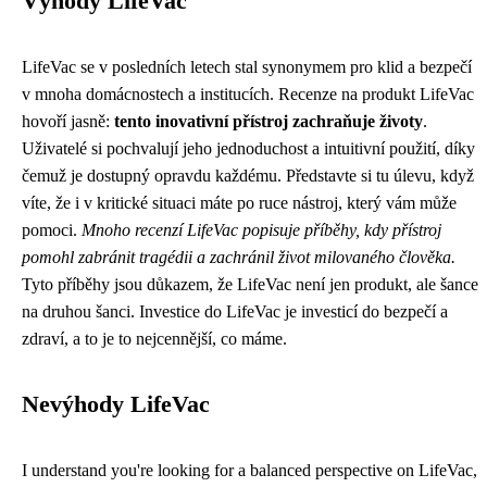
Výhody LifeVac
LifeVac se v posledních letech stal synonymem pro klid a bezpečí
v mnoha domácnostech a institucích. Recenze na produkt LifeVac
hovoří jasně:
tento inovativní přístroj zachraňuje životy
.
Uživatelé si pochvalují jeho jednoduchost a intuitivní použití, díky
čemuž je dostupný opravdu každému. Představte si tu úlevu, když
víte, že i v kritické situaci máte po ruce nástroj, který vám může
pomoci.
Mnoho recenzí LifeVac popisuje příběhy, kdy přístroj
pomohl zabránit tragédii a zachránil život milovaného člověka.
Tyto příběhy jsou důkazem, že LifeVac není jen produkt, ale šance
na druhou šanci. Investice do LifeVac je investicí do bezpečí a
zdraví, a to je to nejcennější, co máme.
Nevýhody LifeVac
I understand you're looking for a balanced perspective on LifeVac,