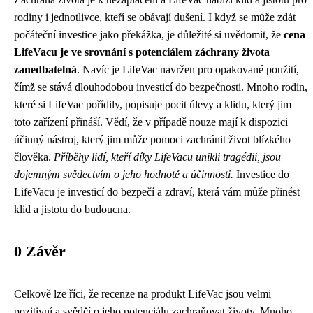
rodiny i jednotlivce, kteří se obávají dušení. I když se může zdát
počáteční investice jako překážka, je důležité si uvědomit, že
cena
LifeVacu je ve srovnání s potenciálem záchrany života
zanedbatelná
. Navíc je LifeVac navržen pro opakované použití,
čímž se stává dlouhodobou investicí do bezpečnosti. Mnoho rodin,
které si LifeVac pořídily, popisuje pocit úlevy a klidu, který jim
toto zařízení přináší. Vědí, že v případě nouze mají k dispozici
účinný nástroj, který jim může pomoci zachránit život blízkého
člověka.
Příběhy lidí, kteří díky LifeVacu unikli tragédii, jsou
dojemným svědectvím o jeho hodnotě a účinnosti.
Investice do
LifeVacu je investicí do bezpečí a zdraví, která vám může přinést
klid a jistotu do budoucna.
0 Závěr
Celkově lze říci, že recenze na produkt LifeVac jsou velmi
pozitivní a svědčí o jeho potenciálu zachraňovat životy. Mnoho