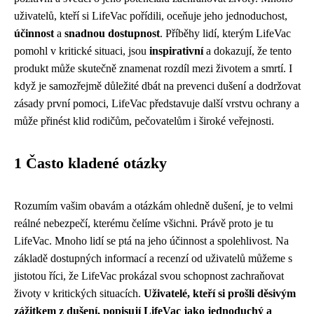
uživatelů, kteří si LifeVac pořídili, oceňuje jeho jednoduchost,
účinnost
a
snadnou dostupnost
. Příběhy lidí, kterým LifeVac
pomohl v kritické situaci, jsou
inspirativní
a dokazují, že tento
produkt může skutečně znamenat rozdíl mezi životem a smrtí. I
když je samozřejmě důležité dbát na prevenci dušení a dodržovat
zásady první pomoci, LifeVac představuje další vrstvu ochrany a
může přinést klid rodičům, pečovatelům i široké veřejnosti.
1 Často kladené otázky
Rozumím vašim obavám a otázkám ohledně dušení, je to velmi
reálné nebezpečí, kterému čelíme všichni. Právě proto je tu
LifeVac. Mnoho lidí se ptá na jeho účinnost a spolehlivost. Na
základě dostupných informací a recenzí od uživatelů můžeme s
jistotou říci, že LifeVac prokázal svou schopnost zachraňovat
životy v kritických situacích.
Uživatelé, kteří si prošli děsivým
zážitkem z dušení, popisují LifeVac jako jednoduchý a