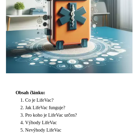
Obsah článku:
Co je LifeVac?
Jak LifeVac funguje?
Pro koho je LifeVac určen?
Výhody LifeVac
Nevýhody LifeVac