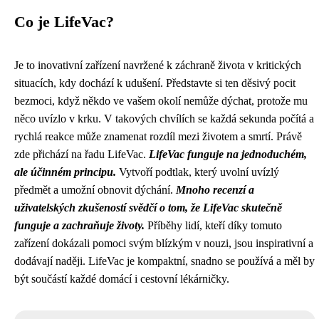
Co je LifeVac?
Je to inovativní zařízení navržené k záchraně života v kritických
situacích, kdy dochází k udušení. Představte si ten děsivý pocit
bezmoci, když někdo ve vašem okolí nemůže dýchat, protože mu
něco uvízlo v krku. V takových chvílích se každá sekunda počítá a
rychlá reakce může znamenat rozdíl mezi životem a smrtí. Právě
zde přichází na řadu LifeVac.
LifeVac funguje na jednoduchém,
ale účinném principu.
Vytvoří podtlak, který uvolní uvízlý
předmět a umožní obnovit dýchání.
Mnoho recenzí a
uživatelských zkušeností svědčí o tom, že LifeVac skutečně
funguje a zachraňuje životy.
Příběhy lidí, kteří díky tomuto
zařízení dokázali pomoci svým blízkým v nouzi, jsou inspirativní a
dodávají naději. LifeVac je kompaktní, snadno se používá a měl by
být součástí každé domácí i cestovní lékárničky.