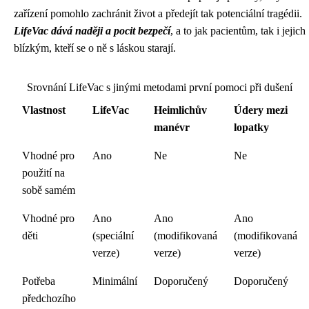
zařízení pomohlo zachránit život a předejít tak potenciální tragédii.
LifeVac dává naději a pocit bezpečí
, a to jak pacientům, tak i jejich
blízkým, kteří se o ně s láskou starají.
Srovnání LifeVac s jinými metodami první pomoci při dušení
Vlastnost
LifeVac
Heimlichův
Údery mezi
manévr
lopatky
Vhodné pro
Ano
Ne
Ne
použití na
sobě samém
Vhodné pro
Ano
Ano
Ano
děti
(speciální
(modifikovaná
(modifikovaná
verze)
verze)
verze)
Potřeba
Minimální
Doporučený
Doporučený
předchozího