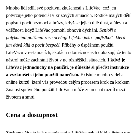
Mnoho lidí sdílí své pozitivní zkušenosti s LifeVac, což jen
potvrzuje jeho potenciál v krizových situacích. Rodiče malých dětí
popisují pocit bezmoci a hrůzy, když se jejich dítě dusí, a úlevu a
vděčnost, když LifeVac pomohl obnovit dýchání.
Senioři s
polykacími potížemi zase oceňují LifeVac jako
"pojistku"
, která
jim dává klid a pocit bezpečí.
Příběhy o úspěšném použití
LifeVacu v restauracích, školách i domácnostech dokazují, že tento
nástroj může zachránit život v nejrůznějších situacích.
I když je
LifeVac jednoduchý na použití, je důležité si přečíst instrukce
a vyzkoušet si jeho použití nanečisto.
Existuje mnoho videí a
online kurzů, které vás provedou celým procesem krok za krokem.
Znalost správného použití LifeVacu může znamenat rozdíl mezi
životem a smrtí.
Cena a dostupnost
Záchrana života je k nezaplacení a LifeVac nabízí klid a jistotu pro