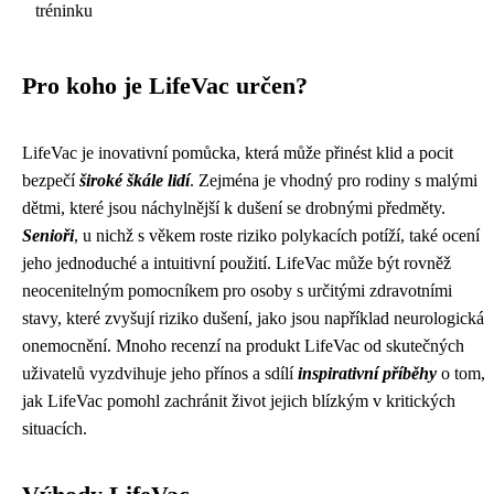
tréninku
Pro koho je LifeVac určen?
LifeVac je inovativní pomůcka, která může přinést klid a pocit
bezpečí
široké škále lidí
. Zejména je vhodný pro rodiny s malými
dětmi, které jsou náchylnější k dušení se drobnými předměty.
Senioři
, u nichž s věkem roste riziko polykacích potíží, také ocení
jeho jednoduché a intuitivní použití. LifeVac může být rovněž
neocenitelným pomocníkem pro osoby s určitými zdravotními
stavy, které zvyšují riziko dušení, jako jsou například neurologická
onemocnění. Mnoho recenzí na produkt LifeVac od skutečných
uživatelů vyzdvihuje jeho přínos a sdílí
inspirativní příběhy
o tom,
jak LifeVac pomohl zachránit život jejich blízkým v kritických
situacích.