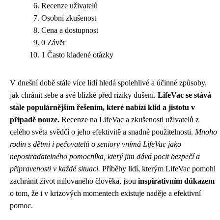
Recenze uživatelů
Osobní zkušenost
Cena a dostupnost
0 Závěr
1 Často kladené otázky
V dnešní době stále více lidí hledá spolehlivé a účinné způsoby,
jak chránit sebe a své blízké před riziky dušení.
LifeVac se stává
stále populárnějším řešením, které nabízí klid a jistotu v
případě nouze.
Recenze na LifeVac a zkušenosti uživatelů z
celého světa svědčí o jeho efektivitě a snadné použitelnosti.
Mnoho
rodin s dětmi i pečovatelů o seniory vnímá LifeVac jako
nepostradatelného pomocníka, který jim dává pocit bezpečí a
připravenosti v každé situaci.
Příběhy lidí, kterým LifeVac pomohl
zachránit život milovaného člověka, jsou
inspirativním důkazem
o tom, že i v krizových momentech existuje naděje a efektivní
pomoc.