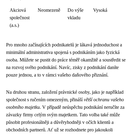
Akciová
Neomezeně
Do výše
Vysoká
společnost
vkladu
(a.s.)
Pro mnoho začínajících podnikatelů je lákavá jednoduchost a
minimální administrativa spojená s podnikáním jako fyzická
osoba. Můžete se pustit do práce téměř okamžitě a soustředit se
na rozvoj svého podnikání. Navíc, zisky z podnikání daníte
pouze jednou, a to v rámci vašeho daňového přiznání.
Na druhou stranu, založení právnické osoby, jako je například
společnost s ručením omezeným, přináší
větší ochranu vašeho
osobního majetku
. V případě neúspěchu podnikání neručíte za
závazky firmy celým svým majetkem. Tato volba také může
působit profesionálněji a důvěryhodněji v očích klientů a
obchodních partnerů. Ať už se rozhodnete pro jakoukoli