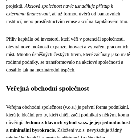
projektů.
Akciová společnost navíc usnadňuje přístup k
externímu financování
, ať už formou úvěrů od bankovních
institucí, nebo prostřednictvím emise akcií na kapitálovém trhu.
Příliv kapitálu od investorů, kteří věří v potenciál společnosti,
otevírá nové možnosti expanze, inovací a vytváření pracovních
míst. Mnoho úspěšných českých firem, které začínaly jako malé
rodinné podniky, se transformovalo na akciové společnosti a
dosáhlo tak na mezinárodní úspěch.
Veřejná obchodní společnost
Veřejná obchodní společnost (v.o.s.) je právní forma podnikání,
která je ideální pro ty, kteří chtějí začít podnikat s někým, komu
důvěřují.
Jednou z hlavních výhod v.o.s. je její jednoduchost
a minimální byrokracie
. Založení v.o.s. nevyžaduje žádný
minimální kapitál, a proto je přístupná i začínajícím