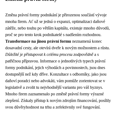
Změna právní formy podnikání je přirozenou součástí vývoje
mnoha firem. Ať už se jedná o expanzi, optimalizaci daňové
zátěže, nebo touhu po větším kapitálu, existuje mnoho důvodů,
proč se pro tento krok podnikatelé s nadšením rozhodnou.
Transformace na jinou právní formu
neznamená konec
dosavadní cesty, ale otevírá dveře k novým možnostem a růstu.
Důležité je přistupovat k celému procesu zodpovědně
a s
patřičnou přípravou. Informace o jednotlivých typech právní
formy podnikání, jejich výhodách a povinnostech, jsou dnes
dostupnější než kdy dříve. Konzultace s odborníky, jako jsou
daňoví poradci nebo advokáti, vám pomůže zorientovat se v
legislativě a zvolit tu nejvhodnější variantu pro váš byznys.
Mnoho firem zaznamenalo po změně právní formy výrazné
zlepšení. Získaly přístup k novým zdrojům financování, posílily
svou důvěryhodnost na trhu a zefektivnily své fungování.