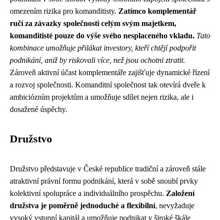
omezením rizika pro komanditisty.
Zatímco komplementář
ručí za závazky společnosti celým svým majetkem,
komanditisté pouze do výše svého nesplaceného vkladu.
Tato
kombinace umožňuje přilákat investory, kteří chtějí podpořit
podnikání, aniž by riskovali více, než jsou ochotni ztratit.
Zároveň aktivní účast komplementáře zajišťuje dynamické řízení
a rozvoj společnosti. Komanditní společnost tak otevírá dveře k
ambiciózním projektům a umožňuje sdílet nejen rizika, ale i
dosažené úspěchy.
Družstvo
Družstvo představuje v České republice tradiční a zároveň stále
atraktivní právní formu podnikání, která v sobě snoubí prvky
kolektivní spolupráce a individuálního prospěchu.
Založení
družstva je poměrně jednoduché a flexibilní
, nevyžaduje
vysoký vstupní kapitál a umožňuje podnikat v široké škále