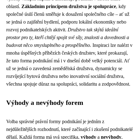
oblastí.
Základním principem družstva je spolupráce
, kdy
společné úsilí členů směřuje k dosažení společného cíle – ať už
se jedná o zajištění bydlení, podporu lokální ekonomiky nebo
rozvoj podnikatelských aktivit.
Družstvo tak skýtá ideální
prostor pro ty, kteří chtějí spojit své síly, znalosti a dovednosti a
budovat něco smysluplného a prospěšného.
Inspiraci lze nalézt v
mnoha úspěšných příbězích českých družstev, které prokazují,
že tato forma podnikání má i v dnešní době velký potenciál. Ať
už se jedná o zavedená zemědělská družstva, dynamicky se
rozvíjející bytová družstva nebo inovativní sociální družstva,
všechna spojuje důraz na spolupráci, solidaritu a zodpovědnost.
Výhody a nevýhody forem
Volba správné právní formy podnikání je jedním z
nejdůležitějších rozhodnutí, které začínající i zkušení podnikatelé
dělají. Každá forma má svá specifika,
výhody
a
nevýhody
,