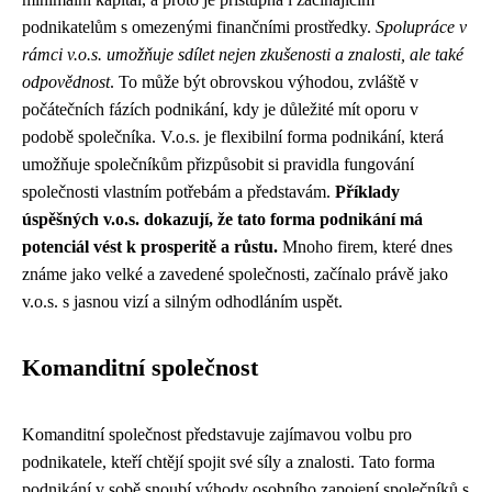
podnikatelům s omezenými finančními prostředky.
Spolupráce v
rámci v.o.s. umožňuje sdílet nejen zkušenosti a znalosti, ale také
odpovědnost
. To může být obrovskou výhodou, zvláště v
počátečních fázích podnikání, kdy je důležité mít oporu v
podobě společníka. V.o.s. je flexibilní forma podnikání, která
umožňuje společníkům přizpůsobit si pravidla fungování
společnosti vlastním potřebám a představám.
Příklady
úspěšných v.o.s. dokazují, že tato forma podnikání má
potenciál vést k prosperitě a růstu.
Mnoho firem, které dnes
známe jako velké a zavedené společnosti, začínalo právě jako
v.o.s. s jasnou vizí a silným odhodláním uspět.
Komanditní společnost
Komanditní společnost představuje zajímavou volbu pro
podnikatele, kteří chtějí spojit své síly a znalosti. Tato forma
podnikání v sobě snoubí výhody osobního zapojení společníků s