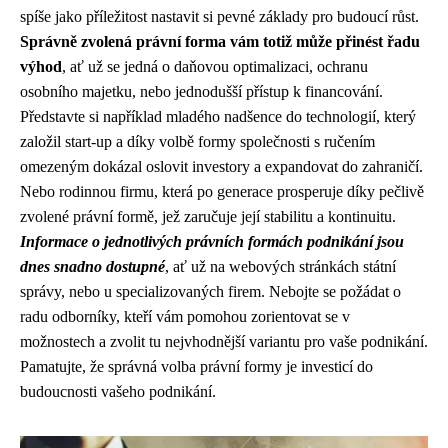
spíše jako příležitost nastavit si pevné základy pro budoucí růst.
Správně zvolená právní forma vám totiž může přinést řadu
výhod
, ať už se jedná o daňovou optimalizaci, ochranu
osobního majetku, nebo jednodušší přístup k financování.
Představte si například mladého nadšence do technologií, který
založil start-up a díky volbě formy společnosti s ručením
omezeným dokázal oslovit investory a expandovat do zahraničí.
Nebo rodinnou firmu, která po generace prosperuje díky pečlivě
zvolené právní formě, jež zaručuje její stabilitu a kontinuitu.
Informace o jednotlivých právních formách podnikání jsou
dnes snadno dostupné
, ať už na webových stránkách státní
správy, nebo u specializovaných firem. Nebojte se požádat o
radu odborníky, kteří vám pomohou zorientovat se v
možnostech a zvolit tu nejvhodnější variantu pro vaše podnikání.
Pamatujte, že správná volba právní formy je investicí do
budoucnosti vašeho podnikání.