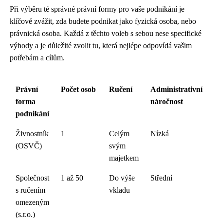
Při výběru té správné právní formy pro vaše podnikání je
klíčové zvážit, zda budete podnikat jako fyzická osoba, nebo
právnická osoba. Každá z těchto voleb s sebou nese specifické
výhody a je důležité zvolit tu, která nejlépe odpovídá vašim
potřebám a cílům.
Právní
Počet osob
Ručení
Administrativní
forma
náročnost
podnikání
Živnostník
1
Celým
Nízká
(OSVČ)
svým
majetkem
Společnost
1 až 50
Do výše
Střední
s ručením
vkladu
omezeným
(s.r.o.)