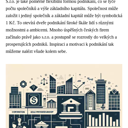
S.r.o. je také poměrně flexibilní formou podnikání, co se týče
počtu společníků a výše základního kapitálu. Společnost může
založit i jediný společník a základní kapitál může být symbolická
1 Kč. To otevírá dveře podnikání široké škále lidí s různými
možnostmi a ambicemi. Mnoho úspěšných českých firem
začínalo právě jako s.r.o. a postupně se rozrostly do velkých a
prosperujících podniků. Inspiraci a motivaci k podnikání tak
můžeme nalézt všude kolem sebe.