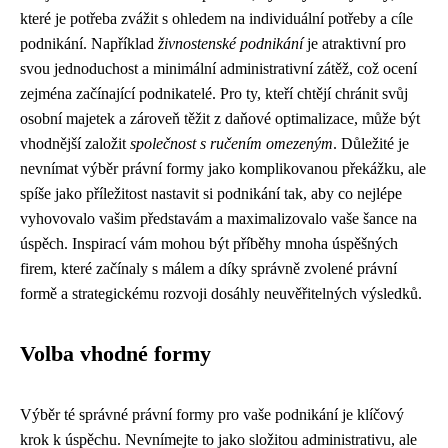
které je potřeba zvážit s ohledem na individuální potřeby a cíle
podnikání. Například
živnostenské podnikání
je atraktivní pro
svou jednoduchost a minimální administrativní zátěž, což ocení
zejména začínající podnikatelé. Pro ty, kteří chtějí chránit svůj
osobní majetek a zároveň těžit z daňové optimalizace, může být
vhodnější založit
společnost s ručením omezeným
. Důležité je
nevnímat výběr právní formy jako komplikovanou překážku, ale
spíše jako příležitost nastavit si podnikání tak, aby co nejlépe
vyhovovalo vašim představám a maximalizovalo vaše šance na
úspěch. Inspirací vám mohou být příběhy mnoha úspěšných
firem, které začínaly s málem a díky správně zvolené právní
formě a strategickému rozvoji dosáhly neuvěřitelných výsledků.
Volba vhodné formy
Výběr té správné právní formy pro vaše podnikání je klíčový
krok k úspěchu. Nevnímejte to jako složitou administrativu, ale