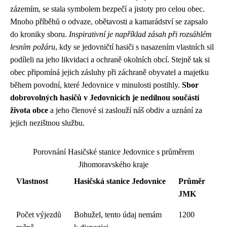
zázemím, se stala symbolem bezpečí a jistoty pro celou obec.
Mnoho příběhů o odvaze, obětavosti a kamarádství se zapsalo
do kroniky sboru.
Inspirativní je například zásah při rozsáhlém
lesním požáru
, kdy se jedovničtí hasiči s nasazením vlastních sil
podíleli na jeho likvidaci a ochraně okolních obcí. Stejně tak si
obec připomíná jejich zásluhy při záchraně obyvatel a majetku
během povodní, které Jedovnice v minulosti postihly.
Sbor
dobrovolných hasičů v Jedovnicích je nedílnou součástí
života obce
a jeho členové si zaslouží náš obdiv a uznání za
jejich nezištnou službu.
Porovnání Hasičské stanice Jedovnice s průměrem
Jihomoravského kraje
Vlastnost
Hasičská stanice Jedovnice
Průměr
JMK
Počet výjezdů
Bohužel, tento údaj nemám
1200