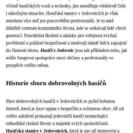
včetně hasičských vozů a techniky, jim umožňuje efektivně čelit
i náročným situacím. Hasičská stanice v Jedovnicích je však
mnohem více než jen pracovištěm profesionálů. Je to také
důležité centrum komunitního života, kde se setkávají lidé všech
generací. Pravidelná školení a ukázky pro veřejnost zvyšují
povědomí o požární bezpečnosti a motivují mladé lidi k zapojení
do činnosti sboru.
Hasiči z Jedovnic
jsou tak příkladem toho, jak
může fungovat spolupráce mezi občany a profesionály ve
prospěch celého města.
Historie sboru dobrovolných hasičů
Sbor dobrovolných hasičů v Jedovnicích se pyšní bohatou
historií, která je úzce spjata s bezpečím a ochranou obce. Již od
svého založení prokazují jedovničtí hasiči neutuchající
odhodlání chránit životy a majetek svých spoluobčanů.
Hasičská stanice v Jedovnicích
, která je pro ně domovem a