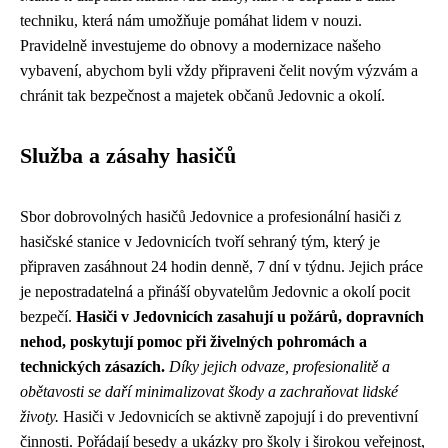
techniku, která nám umožňuje pomáhat lidem v nouzi.
Pravidelně investujeme do obnovy a modernizace našeho
vybavení, abychom byli vždy připraveni čelit novým výzvám a
chránit tak bezpečnost a majetek občanů Jedovnic a okolí.
Služba a zásahy hasičů
Sbor dobrovolných hasičů Jedovnice a profesionální hasiči z
hasičské stanice v Jedovnicích tvoří sehraný tým, který je
připraven zasáhnout 24 hodin denně, 7 dní v týdnu. Jejich práce
je nepostradatelná a přináší obyvatelům Jedovnic a okolí pocit
bezpečí.
Hasiči v Jedovnicích zasahují u požárů, dopravních
nehod, poskytují pomoc při živelných pohromách a
technických zásazích.
Díky jejich odvaze, profesionalitě a
obětavosti se daří minimalizovat škody a zachraňovat lidské
životy.
Hasiči v Jedovnicích se aktivně zapojují i do preventivní
činnosti. Pořádají besedy a ukázky pro školy i širokou veřejnost,