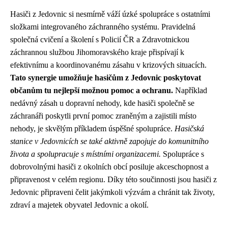
Hasiči z Jedovnic si nesmírně váží úzké spolupráce s ostatními
složkami integrovaného záchranného systému. Pravidelná
společná cvičení a školení s Policií ČR a Zdravotnickou
záchrannou službou Jihomoravského kraje přispívají k
efektivnímu a koordinovanému zásahu v krizových situacích.
Tato synergie umožňuje hasičům z Jedovnic poskytovat
občanům tu nejlepší možnou pomoc a ochranu.
Například
nedávný zásah u dopravní nehody, kde hasiči společně se
záchranáři poskytli první pomoc zraněným a zajistili místo
nehody, je skvělým příkladem úspěšné spolupráce.
Hasičská
stanice v Jedovnicích se také aktivně zapojuje do komunitního
života a spolupracuje s místními organizacemi.
Spolupráce s
dobrovolnými hasiči z okolních obcí posiluje akceschopnost a
připravenost v celém regionu. Díky této součinnosti jsou hasiči z
Jedovnic připraveni čelit jakýmkoli výzvám a chránit tak životy,
zdraví a majetek obyvatel Jedovnic a okolí.