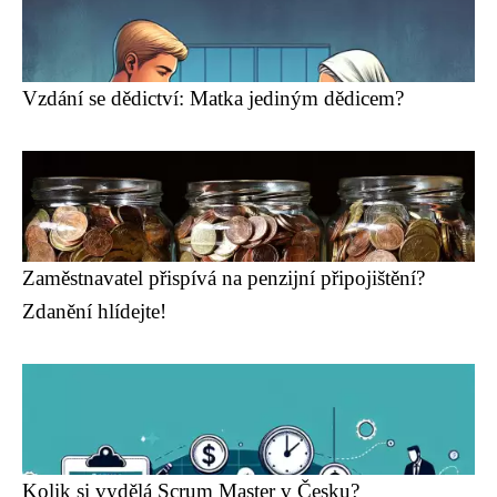
Vzdání se dědictví: Matka jediným dědicem?
Zaměstnavatel přispívá na penzijní připojištění?
Zdanění hlídejte!
Kolik si vydělá Scrum Master v Česku?