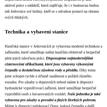
aktivní práce s mládeží, která zajišťuje, že i v budoucnu budou
mít Jedovnice své hrdiny, kteří se s odvahou postaví na obranu
svých blízkých.
Technika a vybavení stanice
Hasičská stanice v Jedovnicích je vybavena moderní technikou a
zařízením, které umožňuje našim hasičům efektivně a bezpečně
plnit jejich náročnou práci.
Disponujeme nejmodernějšími
cisternovými stříkačkami, které jsou vybaveny výkonnými
čerpadly a dostatečnou zásobou vody a pěnidla.
Díky tomu
jsme schopni rychle a účinně zasáhnout u požárů různého
rozsahu. Pro zásahy u dopravních nehod máme k dispozici
hydraulické vyprošťovací zařízení, které umožňuje bezpečné
vyproštění osob z havarovaných vozidel.
Naše jednotka je také
vybavena pro zásahy u povodní a jiných živelných pohrom.
Máme k dispozici nafukovací čluny, kalová čerpadla a další