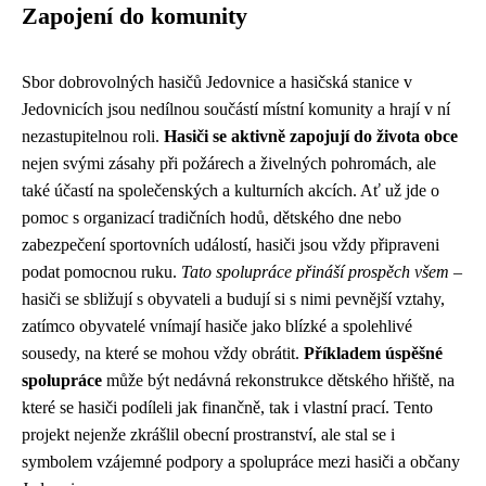
Zapojení do komunity
Sbor dobrovolných hasičů Jedovnice a hasičská stanice v
Jedovnicích jsou nedílnou součástí místní komunity a hrají v ní
nezastupitelnou roli.
Hasiči se aktivně zapojují do života obce
nejen svými zásahy při požárech a živelných pohromách, ale
také účastí na společenských a kulturních akcích. Ať už jde o
pomoc s organizací tradičních hodů, dětského dne nebo
zabezpečení sportovních událostí, hasiči jsou vždy připraveni
podat pomocnou ruku.
Tato spolupráce přináší prospěch všem
–
hasiči se sbližují s obyvateli a budují si s nimi pevnější vztahy,
zatímco obyvatelé vnímají hasiče jako blízké a spolehlivé
sousedy, na které se mohou vždy obrátit.
Příkladem úspěšné
spolupráce
může být nedávná rekonstrukce dětského hřiště, na
které se hasiči podíleli jak finančně, tak i vlastní prací. Tento
projekt nejenže zkrášlil obecní prostranství, ale stal se i
symbolem vzájemné podpory a spolupráce mezi hasiči a občany