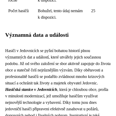
ročně
k dispozici.
Počet hasičů
Bohužel, tento údaj nemám
25
k dispozici.
Významná data a události
Hasiči v Jedovnicích se pyšní bohatou historií plnou
významných dat a událostí, které utvářely jejich současnou
podobu. Již od svého založení se sbor aktivně zapojuje do života
obce a statečně čelí nejrůznějším výzvám. Díky obětavosti a
profesionalitě hasičů se podařilo zvládnout mnoho krizových
situací a ochránit tak životy a majetek obyvatel Jedovnic.
Hasičská stanice v Jedovnicích
, která je chloubou obce, prošla
v minulosti modernizací, jež umožňuje hasičům využívat
nejnovější technologie a vybavení. Díky tomu jsou dnes
jedovničtí hasiči připraveni efektivně zasahovat u požárů,
dopravních nehod i živelných pohrom. Inspirativní je také