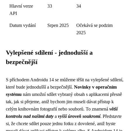
Hlavní verze
33
34
API
Datum vydání
Srpen 2025
Očekává se podzim
2025
Vylepšené sdílení - jednodušší a
bezpečnější
S příchodem Androidu 14 se můžeme těšit na vylepšené sdílení,
které bude jednodušší a bezpečnější.
Novinky v operačním
systému
nám umožní sdílet vybraný obsah s aplikacemi přesně
tak, jak si přejeme, aniž bychom jim museli dávat přístup k
celým knihovnám fotografií nebo souborů. To znamená
větší
kontrolu nad našimi daty
a
vyšší úroveň soukromí
. Představte
si, že chcete sdílet pouze jednu fotku z dovolené, aniž byste
museli dávat aplikaci přístup k celému albu. S Androidem 14 je