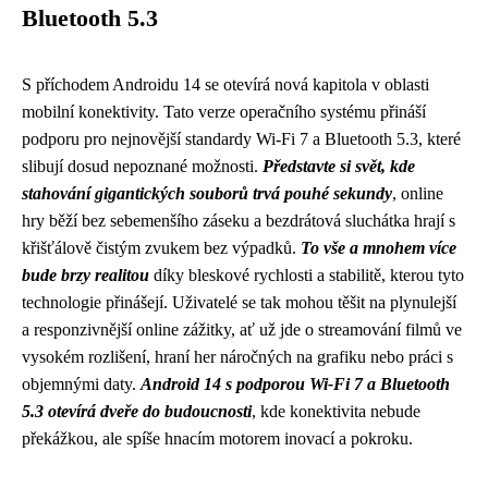
Bluetooth 5.3
S příchodem Androidu 14 se otevírá nová kapitola v oblasti
mobilní konektivity. Tato verze operačního systému přináší
podporu pro nejnovější standardy Wi-Fi 7 a Bluetooth 5.3, které
slibují dosud nepoznané možnosti.
Představte si svět, kde
stahování gigantických souborů trvá pouhé sekundy
, online
hry běží bez sebemenšího záseku a bezdrátová sluchátka hrají s
křišťálově čistým zvukem bez výpadků.
To vše a mnohem více
bude brzy realitou
díky bleskové rychlosti a stabilitě, kterou tyto
technologie přinášejí. Uživatelé se tak mohou těšit na plynulejší
a responzivnější online zážitky, ať už jde o streamování filmů ve
vysokém rozlišení, hraní her náročných na grafiku nebo práci s
objemnými daty.
Android 14 s podporou Wi-Fi 7 a Bluetooth
5.3 otevírá dveře do budoucnosti
, kde konektivita nebude
překážkou, ale spíše hnacím motorem inovací a pokroku.