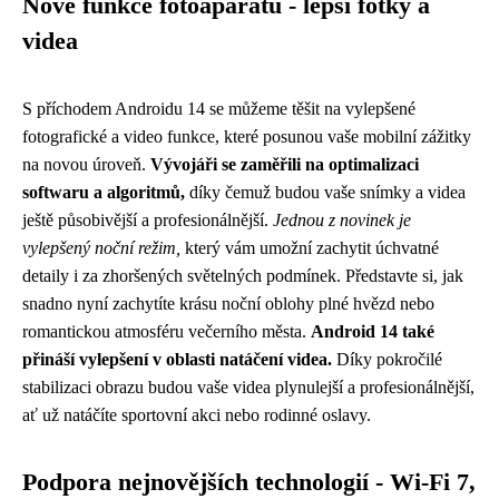
Nové funkce fotoaparátu - lepší fotky a
videa
S příchodem Androidu 14 se můžeme těšit na vylepšené
fotografické a video funkce, které posunou vaše mobilní zážitky
na novou úroveň.
Vývojáři se zaměřili na optimalizaci
softwaru a algoritmů,
díky čemuž budou vaše snímky a videa
ještě působivější a profesionálnější.
Jednou z novinek je
vylepšený noční režim,
který vám umožní zachytit úchvatné
detaily i za zhoršených světelných podmínek. Představte si, jak
snadno nyní zachytíte krásu noční oblohy plné hvězd nebo
romantickou atmosféru večerního města.
Android 14 také
přináší vylepšení v oblasti natáčení videa.
Díky pokročilé
stabilizaci obrazu budou vaše videa plynulejší a profesionálnější,
ať už natáčíte sportovní akci nebo rodinné oslavy.
Podpora nejnovějších technologií - Wi-Fi 7,