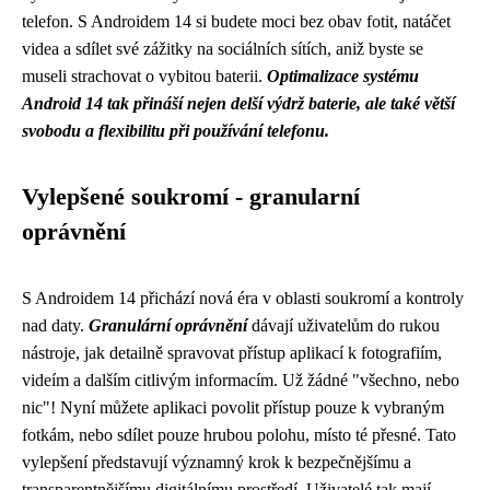
telefon. S Androidem 14 si budete moci bez obav fotit, natáčet
videa a sdílet své zážitky na sociálních sítích, aniž byste se
museli strachovat o vybitou baterii.
Optimalizace systému
Android 14 tak přináší nejen delší výdrž baterie, ale také větší
svobodu a flexibilitu při používání telefonu.
Vylepšené soukromí - granularní
oprávnění
S Androidem 14 přichází nová éra v oblasti soukromí a kontroly
nad daty.
Granulární oprávnění
dávají uživatelům do rukou
nástroje, jak detailně spravovat přístup aplikací k fotografiím,
videím a dalším citlivým informacím. Už žádné "všechno, nebo
nic"! Nyní můžete aplikaci povolit přístup pouze k vybraným
fotkám, nebo sdílet pouze hrubou polohu, místo té přesné. Tato
vylepšení představují významný krok k bezpečnějšímu a
transparentnějšímu digitálnímu prostředí. Uživatelé tak mají