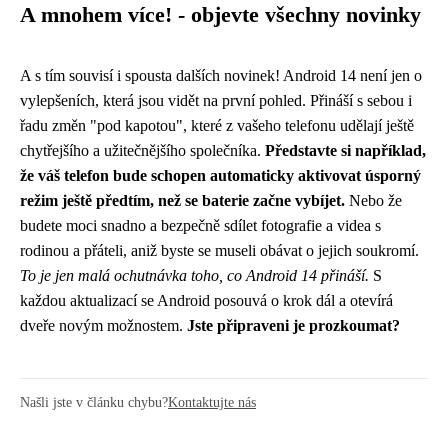
A mnohem více! - objevte všechny novinky
A s tím souvisí i spousta dalších novinek! Android 14 není jen o
vylepšeních, která jsou vidět na první pohled. Přináší s sebou i
řadu změn "pod kapotou", které z vašeho telefonu udělají ještě
chytřejšího a užitečnějšího společníka.
Představte si například,
že váš telefon bude schopen automaticky aktivovat úsporný
režim ještě předtím, než se baterie začne vybíjet.
Nebo že
budete moci snadno a bezpečně sdílet fotografie a videa s
rodinou a přáteli, aniž byste se museli obávat o jejich soukromí.
To je jen malá ochutnávka toho, co Android 14 přináší.
S
každou aktualizací se Android posouvá o krok dál a otevírá
dveře novým možnostem.
Jste připraveni je prozkoumat?
Našli jste v článku chybu?
Kontaktujte nás