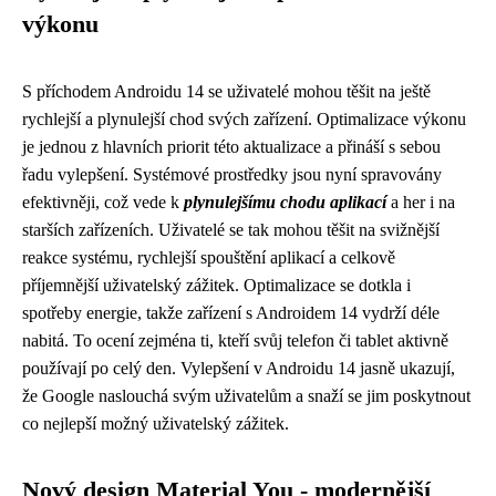
výkonu
S příchodem Androidu 14 se uživatelé mohou těšit na ještě
rychlejší a plynulejší chod svých zařízení. Optimalizace výkonu
je jednou z hlavních priorit této aktualizace a přináší s sebou
řadu vylepšení. Systémové prostředky jsou nyní spravovány
efektivněji, což vede k
plynulejšímu chodu aplikací
a her i na
starších zařízeních. Uživatelé se tak mohou těšit na svižnější
reakce systému, rychlejší spouštění aplikací a celkově
příjemnější uživatelský zážitek. Optimalizace se dotkla i
spotřeby energie, takže zařízení s Androidem 14 vydrží déle
nabitá. To ocení zejména ti, kteří svůj telefon či tablet aktivně
používají po celý den. Vylepšení v Androidu 14 jasně ukazují,
že Google naslouchá svým uživatelům a snaží se jim poskytnout
co nejlepší možný uživatelský zážitek.
Nový design Material You - modernější