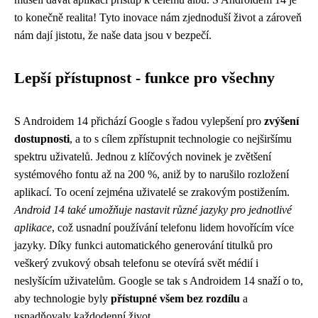
to konečně realita! Tyto inovace nám zjednoduší život a zároveň
nám dají jistotu, že naše data jsou v bezpečí.
Lepší přístupnost - funkce pro všechny
S Androidem 14 přichází Google s řadou vylepšení pro
zvýšení
dostupnosti
, a to s cílem zpřístupnit technologie co nejširšímu
spektru uživatelů. Jednou z klíčových novinek je zvětšení
systémového fontu až na 200 %, aniž by to narušilo rozložení
aplikací. To ocení zejména uživatelé se zrakovým postižením.
Android 14 také umožňuje nastavit různé jazyky pro jednotlivé
aplikace
, což usnadní používání telefonu lidem hovořícím více
jazyky. Díky funkci automatického generování titulků pro
veškerý zvukový obsah telefonu se otevírá svět médií i
neslyšícím uživatelům. Google se tak s Androidem 14 snaží o to,
aby technologie byly
přístupné všem bez rozdílu
a
usnadňovaly každodenní život.