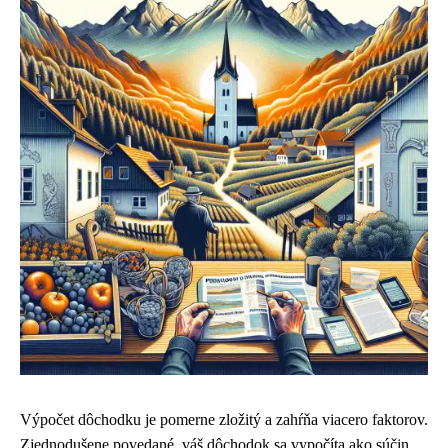
Výpočet dôchodku je pomerne zložitý a zahŕňa viacero faktorov.
Zjednodušene povedané, váš dôchodok sa vypočíta ako súčin