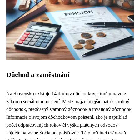
Důchod a zaměstnání
Na Slovensku existuje 14 druhov dôchodkov, ktoré upravuje
zákon o sociálnom poistení. Medzi najznámejšie patrí starobný
dôchodok, predčasný starobný dôchodok a invalidný dôchodok.
Informácie o svojom dôchodkovom poistení, ako je napríklad
počet odpracovaných rokov či výška platených odvodov,
nájdete na webe Sociálnej poisťovne. Táto inštitúcia zároveň