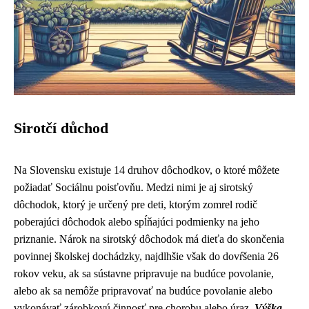
Sirotčí důchod
Na Slovensku existuje 14 druhov dôchodkov, o ktoré môžete
požiadať Sociálnu poisťovňu. Medzi nimi je aj sirotský
dôchodok, ktorý je určený pre deti, ktorým zomrel rodič
poberajúci dôchodok alebo spĺňajúci podmienky na jeho
priznanie. Nárok na sirotský dôchodok má dieťa do skončenia
povinnej školskej dochádzky, najdlhšie však do dovŕšenia 26
rokov veku, ak sa sústavne pripravuje na budúce povolanie,
alebo ak sa nemôže pripravovať na budúce povolanie alebo
vykonávať zárobkovú činnosť pre chorobu alebo úraz.
Výška