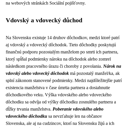
na webových stránkách Sociální pojišťovny.
Vdovský a vdovecký důchod
Na Slovensku existuje 14 druhov dôchodkov, medzi ktoré patrí
aj vdovský a vdovecký dôchodok. Tieto dôchodky poskytujú
finančnú podporu pozostalým manželom po smrti ich partnera,
ktorý spĺňal podmienky nároku na dôchodok alebo zomrel
následkom pracovného úrazu či choroby z povolania.
Nárok na
vdovský alebo vdovecký dôchodok
má pozostalý manžel/ka, ak
splní zákonom stanovené podmienky. Medzi najdôležitejšie patrí
existencia manželstva v čase úmrtia partnera a dosiahnutie
dôchodkového veku. Výška vdovského alebo vdoveckého
dôchodku sa odvíja od výšky dôchodku zosnulého partnera a
dĺžky trvania manželstva.
Poberanie vdovského alebo
vdoveckého dôchodku
sa nevzťahuje len na občanov
Slovenska, ale aj na cudzincov, ktorí na Slovensku žijú a ich