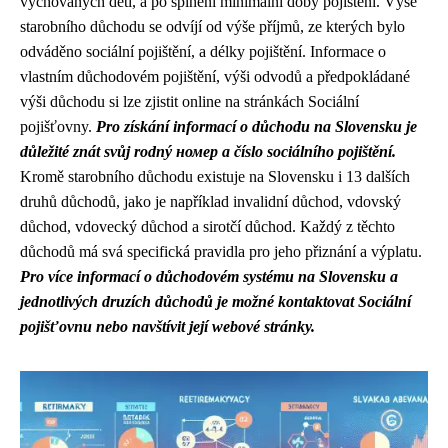
vychovaných dětí, a po splnění minimální doby pojištění. Výše
starobního důchodu se odvíjí od výše příjmů, ze kterých bylo
odváděno sociální pojištění, a délky pojištění. Informace o
vlastním důchodovém pojištění, výši odvodů a předpokládané
výši důchodu si lze zjistit online na stránkách Sociální
pojišťovny.
Pro získání informací o důchodu na Slovensku je
důležité znát svůj rodný номер a číslo sociálního pojištění.
Kromě starobního důchodu existuje na Slovensku i 13 dalších
druhů důchodů, jako je například invalidní důchod, vdovský
důchod, vdovecký důchod a sirotčí důchod. Každý z těchto
důchodů má svá specifická pravidla pro jeho přiznání a výplatu.
Pro více informací o důchodovém systému na Slovensku a
jednotlivých druzích důchodů je možné kontaktovat Sociální
pojišťovnu nebo navštívit její webové stránky.