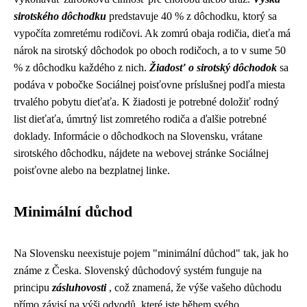
sirotského dôchodku
predstavuje 40 % z dôchodku, ktorý sa
vypočíta zomretému rodičovi. Ak zomrú obaja rodičia, dieťa má
nárok na sirotský dôchodok po oboch rodičoch, a to v sume 50
% z dôchodku každého z nich.
Žiadosť o sirotský dôchodok
sa
podáva v pobočke Sociálnej poisťovne príslušnej podľa miesta
trvalého pobytu dieťaťa. K žiadosti je potrebné doložiť rodný
list dieťaťa, úmrtný list zomretého rodiča a ďalšie potrebné
doklady. Informácie o dôchodkoch na Slovensku, vrátane
sirotského dôchodku, nájdete na webovej stránke Sociálnej
poisťovne alebo na bezplatnej linke.
Minimální důchod
Na Slovensku neexistuje pojem "minimální důchod" tak, jak ho
známe z Česka. Slovenský důchodový systém funguje na
principu
zásluhovosti
, což znamená, že výše vašeho důchodu
přímo závisí na výši odvodů, které jste během svého