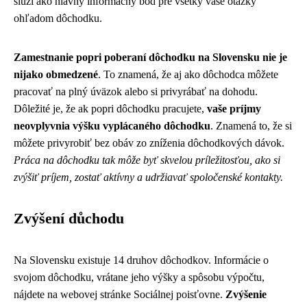
slúži ako hlavný informačný bod pre všetky vaše otázky
ohľadom dôchodku.
Zamestnanie popri poberaní dôchodku na Slovensku nie je
nijako obmedzené
. To znamená, že aj ako dôchodca môžete
pracovať na plný úväzok alebo si privyrábať na dohodu.
Dôležité je, že ak popri dôchodku pracujete,
vaše príjmy
neovplyvnia výšku vyplácaného dôchodku
. Znamená to, že si
môžete privyrobiť bez obáv zo zníženia dôchodkových dávok.
Práca na dôchodku tak môže byť skvelou príležitosťou, ako si
zvýšiť príjem, zostať aktívny a udržiavať spoločenské kontakty.
Zvýšení důchodu
Na Slovensku existuje 14 druhov dôchodkov. Informácie o
svojom dôchodku, vrátane jeho výšky a spôsobu výpočtu,
nájdete na webovej stránke Sociálnej poisťovne.
Zvýšenie