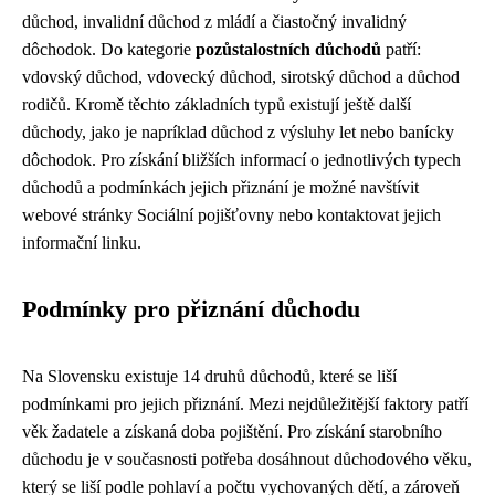
důchod, invalidní důchod z mládí a čiastočný invalidný
dôchodok. Do kategorie
pozůstalostních důchodů
patří:
vdovský důchod, vdovecký důchod, sirotský důchod a důchod
rodičů. Kromě těchto základních typů existují ještě další
důchody, jako je napríklad důchod z výsluhy let nebo banícky
dôchodok. Pro získání bližších informací o jednotlivých typech
důchodů a podmínkách jejich přiznání je možné navštívit
webové stránky Sociální pojišťovny nebo kontaktovat jejich
informační linku.
Podmínky pro přiznání důchodu
Na Slovensku existuje 14 druhů důchodů, které se liší
podmínkami pro jejich přiznání. Mezi nejdůležitější faktory patří
věk žadatele a získaná doba pojištění. Pro získání starobního
důchodu je v současnosti potřeba dosáhnout důchodového věku,
který se liší podle pohlaví a počtu vychovaných dětí, a zároveň