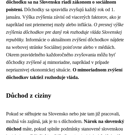
dôchodku sa na Slovensku riadi zákonom o sociálnom
poistení.
Dôchodky sa spravidla zvyšujú každý rok od 1.
januára. Výška zvýšenia závisí od viacerých faktorov, ako je
napríklad rast priemernej mzdy alebo inflácia.
O presnej výške
zvýšenia dôchodkov pre daný rok rozhoduje vláda Slovenskej
republiky.
Informácie o aktuálnom zvýšení dôchodkov nájdete
na webovej stránke Sociálnej poisťovne alebo v médiách.
Okrem pravidelného každoročného zvyšovania môžu byť
dôchodky zvýšené aj mimoriadne, napríklad v prípade
nepriaznivej ekonomickej situácie.
O mimoriadnom zvýšení
dôchodkov taktiež rozhoduje vláda.
Důchod z ciziny
Pokud se stěhujete na Slovensko nebo jste tam již pracovali,
možná vás zajímá, jak je to s důchodem.
Nárok na slovenský
důchod
máte, pokud splníte podmínky stanovené slovenskou