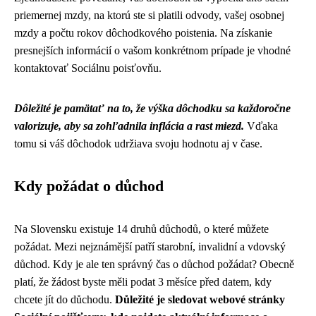
priemernej mzdy, na ktorú ste si platili odvody, vašej osobnej
mzdy a počtu rokov dôchodkového poistenia. Na získanie
presnejších informácií o vašom konkrétnom prípade je vhodné
kontaktovať Sociálnu poisťovňu.
Dôležité je pamätať na to, že výška dôchodku sa každoročne
valorizuje, aby sa zohľadnila inflácia a rast miezd.
Vďaka
tomu si váš dôchodok udržiava svoju hodnotu aj v čase.
Kdy požádat o důchod
Na Slovensku existuje 14 druhů důchodů, o které můžete
požádat. Mezi nejznámější patří starobní, invalidní a vdovský
důchod. Kdy je ale ten správný čas o důchod požádat? Obecně
platí, že žádost byste měli podat 3 měsíce před datem, kdy
chcete jít do důchodu.
Důležité je sledovat webové stránky