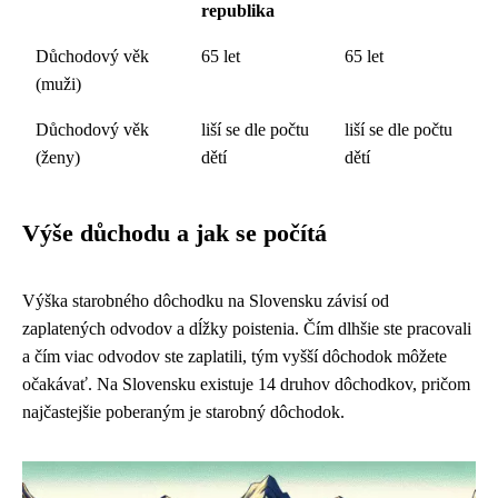
republika
Důchodový věk
65 let
65 let
(muži)
Důchodový věk
liší se dle počtu
liší se dle počtu
(ženy)
dětí
dětí
Výše důchodu a jak se počítá
Výška starobného dôchodku na Slovensku závisí od
zaplatených odvodov a dĺžky poistenia. Čím dlhšie ste pracovali
a čím viac odvodov ste zaplatili, tým vyšší dôchodok môžete
očakávať. Na Slovensku existuje 14 druhov dôchodkov, pričom
najčastejšie poberaným je starobný dôchodok.