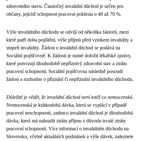
zdravotního stavu. Čiastočný invalidní důchod je určen pro
občany, jejichž schopnost pracovat poklesla o 40 až 70 %.
Výše invalidního důchodu se odvíjí od několika faktorů, mezi
které patří doba pojištění, výše příjmů před vznikem invalidity a
stupeň invalidity. Žádost o invalidní důchod se podává na
Sociální pojišťovně. K žádosti je nutné doložit lékařské zprávy,
které potvrzují dlouhodobě nepříznivý zdravotní stav a ztrátu
pracovní schopnosti. Sociální pojišťovna následně posoudí
žádost a rozhodne o přiznání či nepřiznání invalidního důchodu.
Důležité je vědět, že invalidní důchod není totéž co nemocenská
.
Nemocenská je krátkodobá dávka, která se vyplácí v případě
pracovní neschopnosti, zatímco invalidní důchod je dlouhodobá
dávka, která má nahradit ztrátu příjmu z důvodu trvalé ztráty
pracovní schopnosti. Více informací o invalidním důchodu na
Slovensku, včetně aktuálních podmínek a výše dávek, naleznete